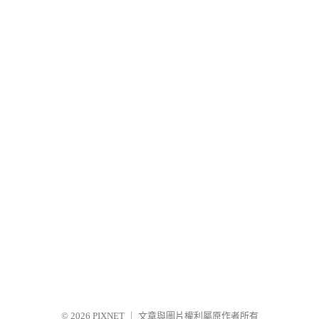
© 2026
PIXNET
｜
文章與圖片權利屬原作者所有