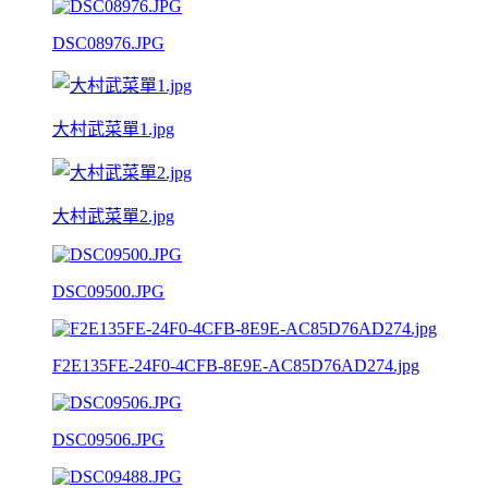
DSC08976.JPG
大村武菜單1.jpg
大村武菜單2.jpg
DSC09500.JPG
F2E135FE-24F0-4CFB-8E9E-AC85D76AD274.jpg
DSC09506.JPG