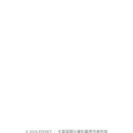
© 2026
PIXNET
｜
文章與圖片權利屬原作者所有