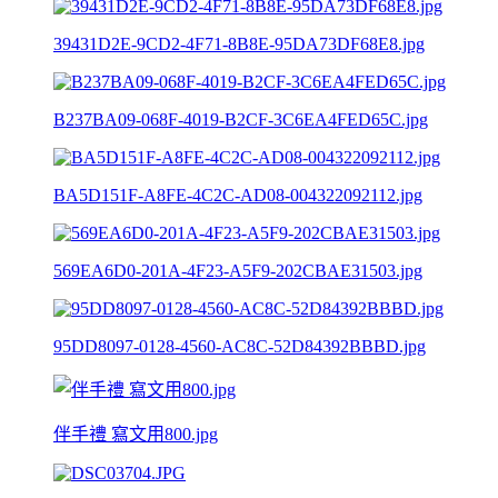
39431D2E-9CD2-4F71-8B8E-95DA73DF68E8.jpg
B237BA09-068F-4019-B2CF-3C6EA4FED65C.jpg
BA5D151F-A8FE-4C2C-AD08-004322092112.jpg
569EA6D0-201A-4F23-A5F9-202CBAE31503.jpg
95DD8097-0128-4560-AC8C-52D84392BBBD.jpg
伴手禮 寫文用800.jpg