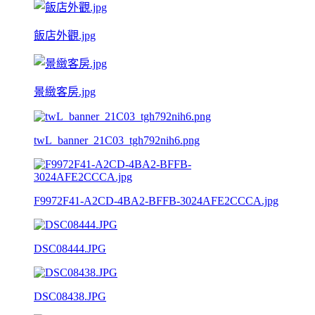
飯店外觀.jpg
景緻客房.jpg
twL_banner_21C03_tgh792nih6.png
F9972F41-A2CD-4BA2-BFFB-3024AFE2CCCA.jpg
DSC08444.JPG
DSC08438.JPG