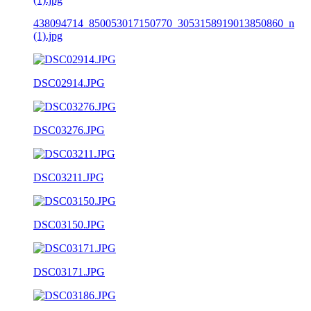
438094714_850053017150770_3053158919013850860_n
(1).jpg
DSC02914.JPG
DSC03276.JPG
DSC03211.JPG
DSC03150.JPG
DSC03171.JPG