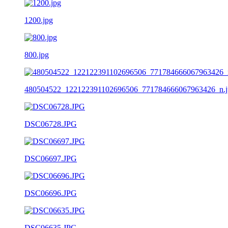
1200.jpg
800.jpg
480504522_122122391102696506_771784666067963426_n.j
DSC06728.JPG
DSC06697.JPG
DSC06696.JPG
DSC06635.JPG