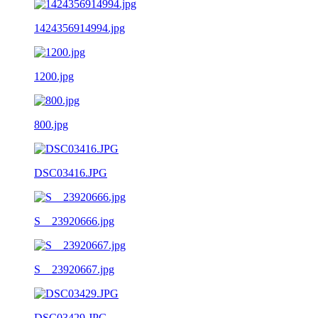
1424356914994.jpg
1200.jpg
800.jpg
DSC03416.JPG
S__23920666.jpg
S__23920667.jpg
DSC03429.JPG