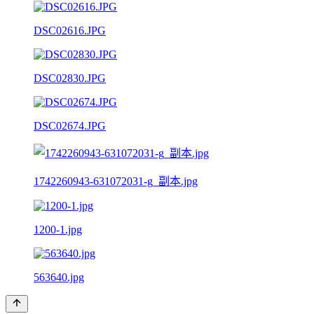
DSC02616.JPG
DSC02830.JPG
DSC02674.JPG
1742260943-631072031-g_副本.jpg
1200-1.jpg
563640.jpg