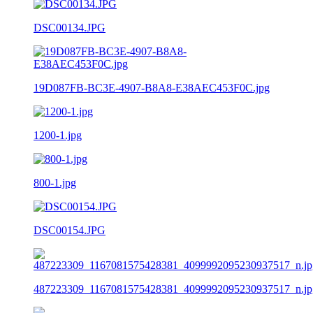
DSC00134.JPG
19D087FB-BC3E-4907-B8A8-E38AEC453F0C.jpg
1200-1.jpg
800-1.jpg
DSC00154.JPG
487223309_1167081575428381_4099992095230937517_n.jp