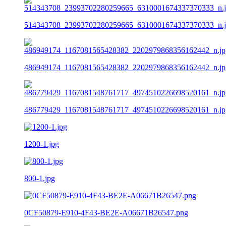
514343708_23993702280259665_6310001674337370333_n.
486949174_1167081565428382_2202979868356162442_n.jp
486779429_1167081548761717_4974510226698520161_n.jp
1200-1.jpg
800-1.jpg
0CF50879-E910-4F43-BE2E-A06671B26547.png