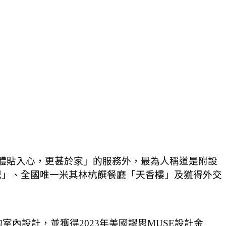
持「體貼入心，更甚於家」的服務外，最為人稱道是附設
山英紀」、全國唯一米其林杭饌餐廳「天香樓」及獲得外交
。
內設計，並獲得2023年美國謬思MUSE設計金