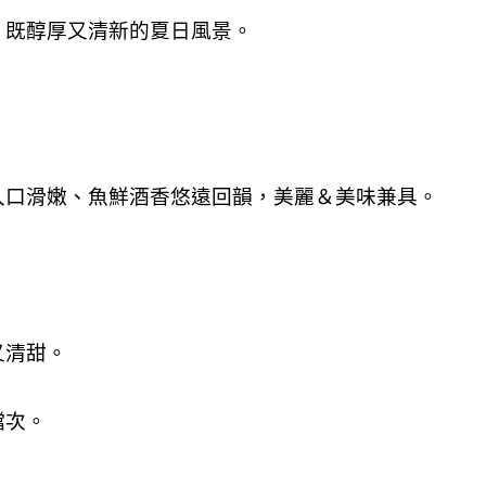
、既醇厚又清新的夏日風景。
入口滑嫩、魚鮮酒香悠遠回韻，美麗＆美味兼具。
又清甜。
檔次。