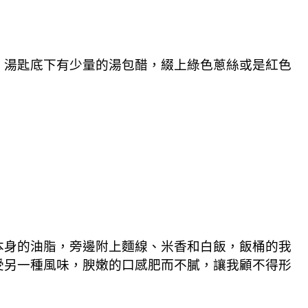
，湯匙底下有少量的湯包醋，綴上綠色蔥絲或是紅色
本身的油脂，旁邊附上麵線、米香和白飯，飯桶的我
受另一種風味，腴嫩的口感肥而不膩，讓我顧不得形