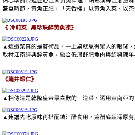
精心準備12道匠心江南黃魚料理，精彩演繹江浙滋
盛夏時節，黃魚正肥，「天香樓」以黃魚入菜、以茶
《 冷前菜│黑珍珠醉黃魚凍》
▲這道菜真的是藝術品，一上桌就贏得眾人的眼球，
取材江南經典醉黃魚，融合低溫舒肥魚肉與紹興陳年
《龍井蝦仁》
▲相傳這是乾隆皇帝最喜歡的一道菜，選用東南亞的
▲建議先吃原味再搭配鎮江醋食用，這醋底蘊深厚有