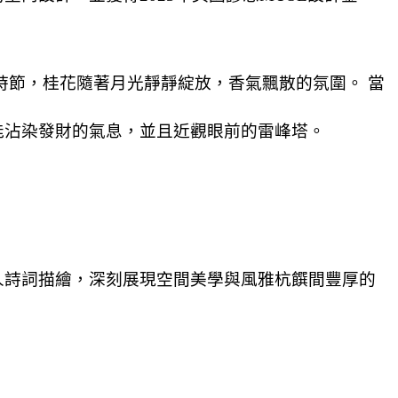
時節，桂花隨著月光靜靜綻放，香氣飄散的氛圍。 當
能沾染發財的氣息，並且近觀眼前的雷峰塔。
人詩詞描繪，深刻展現空間美學與風雅杭饌間豐厚的