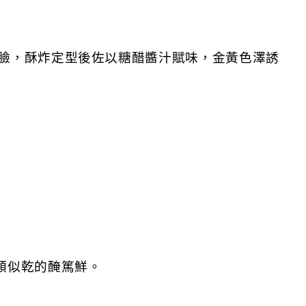
臉，酥炸定型後佐以糖醋醬汁賦味，金黃色澤誘
類似乾的醃篤鮮。