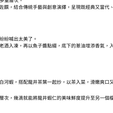
味多重層次。
佐饌，結合傳統手藝與創意演繹，呈現既經典又當代
紛紛喊出太美了。
老酒入凍，再以魚子醬點綴，底下的蔥油增添香氣，
白河蝦，搭配龍井茶葉一起炒，以茶入菜，滑嫩爽口
層次，幾滴就能將龍井蝦仁的美味鮮度提升至另一個