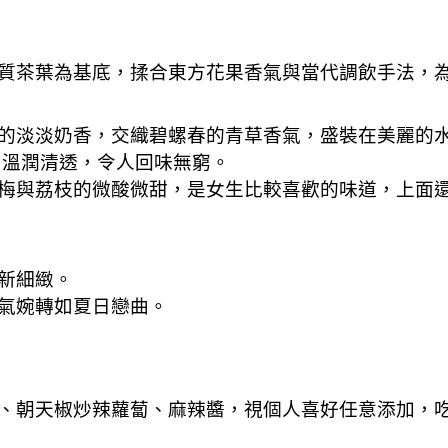
質茶葉為基底，揉合東方花果香氣與當代調飲手法，
的淡淡奶香，交織碧螺春的青草香氣，盛裝在美麗的
，溫潤清透，令人回味無窮。
梅與荔枝的微酸微甜，是女生比較喜歡的味道，上面
新細緻。
氣婉轉如夏日戀曲。
、朝天椒炒辣蘿蔔、麻辣醬，視個人喜好任意添加，