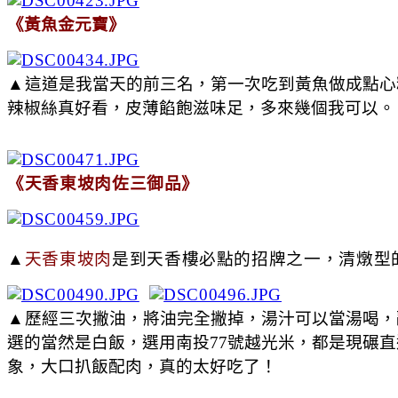
《黃魚金元寶》
▲
這道是我當天的前三名，第一次吃到黃魚做成點心
辣椒絲真好看，皮薄餡飽滋味足，多來幾個我可以。
《天香東坡肉佐三御品》
▲
天香東坡肉
是到天香樓必點的招牌之一，清燉型
▲
歷經三次撇油，將油完全撇掉，湯汁可以當湯喝，
選的當然是白飯，選用南投77號越光米，都是現碾
象，大口扒飯配肉，真的太好吃了！