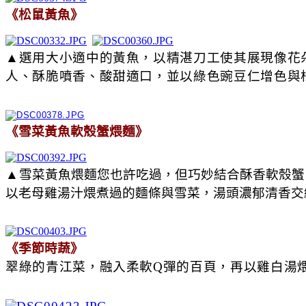
《松鼠黃魚》
▲選用大小適中的黃魚，以精湛刀工使其展現像花
人、酥脆噴香、酸甜適口，並以綠色豌豆仁增色與
《雪菜黃魚軟殼蟹煨麵》
▲
雪菜黃魚煨麵您也許吃過，但巧妙結合酥香軟殼蟹
以老母雞湯汁煨煮過的麵條與雪菜，湯頭濃郁清香交
《季節時蔬》
翠綠的青江菜，融入柔軟Q彈的百頁，再以雞白湯