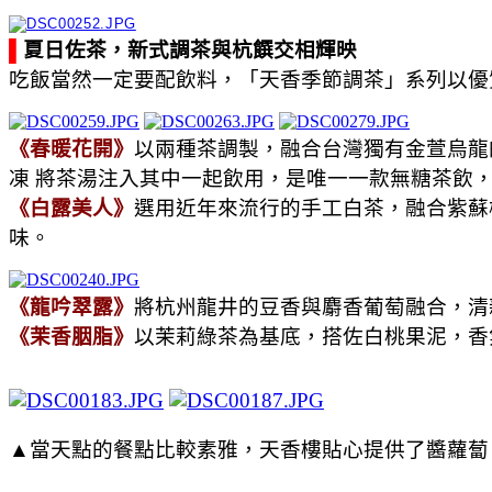
▌
夏日佐茶，新式調茶與杭饌交相輝映
吃飯當然一定要配飲料，「天香季節調茶」系列以優
《春暖花開》
以兩種茶調製，融合台灣獨有金萱烏龍
凍 將茶湯注入其中一起飲用，是唯一一款無糖茶飲
《白露美人》
選用近年來流行的手工白茶，融合紫蘇
味。
《龍吟翠露》
將杭州龍井的豆香與麝香葡萄融合，清
《茉香胭脂》
以茉莉綠茶為基底，搭佐白桃果泥，香
▲當天點的餐點比較素雅，天香樓貼心提供了醬蘿蔔