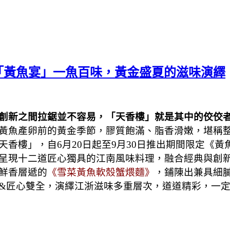
「黃魚宴」一魚百味，黃金盛夏的滋味演繹
創新之間拉鋸並不容易，「天香樓」就是其中的佼佼
黃魚產卵前的黃金季節，膠質飽滿、脂香滑嫩，堪稱
香樓」，自6月20日起至9月30日推出期間限定《黃
呈現十二道匠心獨具的江南風味料理，融合經典與創
鮮香層遞的
《雪菜黃魚軟殼蟹煨麵》
，鋪陳出兼具細
&匠心雙全，演繹江浙滋味多重層次，道道精彩，一