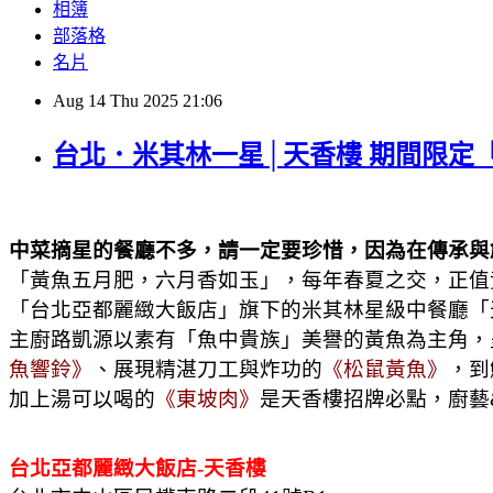
相簿
部落格
名片
Aug
14
Thu
2025
21:06
台北．米其林一星│天香樓 期間限定
中菜摘星的餐廳不多，請一定要珍惜，因為在傳承與
「黃魚五月肥，六月香如玉」，每年春夏之交，正值
「台北亞都麗緻大飯店」旗下的米其林星級中餐廳「天
主廚路凱源以素有「魚中貴族」美譽的黃魚為主角，
魚響鈴》
、展現精湛刀工與炸功的
《松鼠黃魚》
，到
加上湯可以喝的
《東坡肉》
是天香樓招牌必點，廚藝
台北亞都麗緻大飯店-天香樓