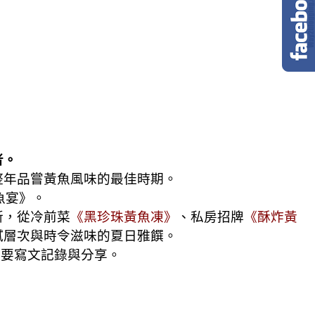
者。
整年品嘗黃魚風味的最佳時期。
魚宴》。
新，從冷前菜
《黑珍珠黃魚凍》
、私房招牌
《酥炸黃
膩層次與時令滋味的夏日雅饌。
定要寫文記錄與分享。