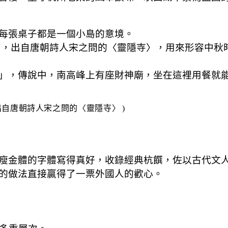
每張桌子都是一個小島的意境。
句，出自唐朝詩人宋之問的〈靈隱寺〉，用來形容中秋
」，傳說中，南高峰上有座財神廟，坐在這裡用餐就
出自唐朝詩人宋之問的〈靈隱寺〉
 )
瘦金體的字體寫得真好，收錄經典杭饌，佐以古代文
的做法直接贏得了一票外國人的歡心。