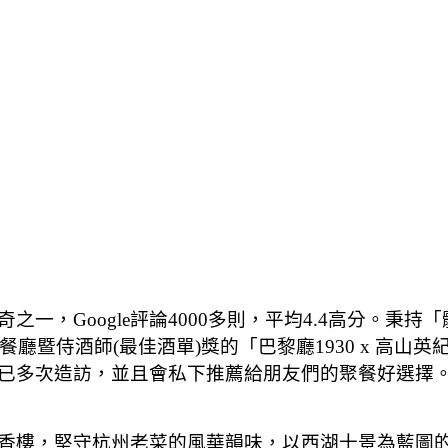
一，Google評論4000多則，平均4.4高分。秉
餐廳暨侍酒師(最佳酒單)獎的「巴黎廳1930 x 高
已多次造訪，並且會私下推薦給朋友們的聚餐好選擇
樓，堅守杭州老菜的風華韻味，以西湖十景為藍圖的室