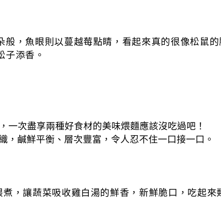
朵般，魚眼則以蔓越莓點睛，看起來真的很像松鼠的
松子添香。
，一次盡享兩種好食材的美味煨麵應該沒吃過吧！
織，鹹鮮平衡、層次豐富，令人忍不住一口接一口。
煨煮，讓蔬菜吸收雞白湯的鮮香，新鮮脆口，吃起來