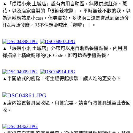
▲「煨煨小米 土城店」設有內用自助區，無限供應紅茶、蔥
花，以及店家自製的「很辣辣椒醬」，平時無辣不歡的我，以
為這辣應該是小cass，但老實說，多吃兩口還是會感到額頭發
汗&舌頭發麻，忍不住想要喊出「爽啦」！。
▲「煨煨小米 土城店」外帶可以用自助點餐機點餐、內用則
掃描桌上精緻銅雕的QR Code，即可透過手機點餐。
▲半開放式的廚房，衛生經得起檢驗，讓人吃的更安心。
▲店內設置餐具回收區，用餐完畢，請自行將餐具送至此去回
收。