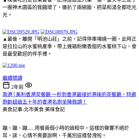
一圈神木園區的我餓壞了，連扒了兩碗飯，把菜和湯全都吃光
光。
▲最後，離開「明池山莊」之前，記得停車場繞一圈，此時正
是拉拉山的水蜜桃產季，帶上幾箱粉嫩香甜的水蜜桃下山，會
是最受歡迎的伴手禮。
繼續閱讀
2年前
南港│美利香港茶餐廳 一秒到香港最接近港味的茶餐廳，特邀
廚齡超過五十年的香港名廚坐陣微調！
美食記事-北市美食
美味食記
蹦、蹦、蹦......用餐兩個小時的過程中，這樣的聲響不絕於
耳，誒，心情不爽要說啊，千萬別這樣發洩啦。