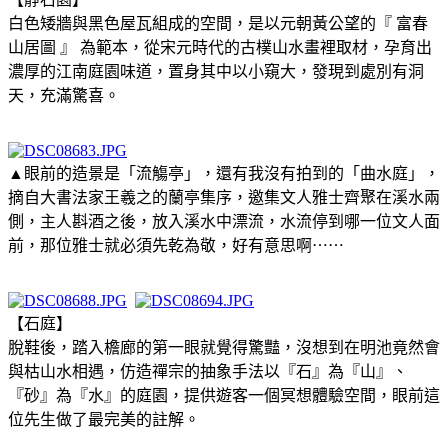
白色矮牆與黑色屋瓦組成的空間，是以元朝黃公望的『 富春
山居圖 』 為範本，從宋元時代的古樸山水畫裡取材，孕育出
濃厚的江南庭園味道，置身其中以小窺大，發現到處別有洞
天，充滿驚喜。
▲眼前的造景是「流觴亭」，還有我沒有拍到的「曲水庭」，
摘自大書法家王羲之的蘭亭集序，邀集文人雅士齊聚在溪水兩
側，主人斟酒之後，放入溪水中漂流，水流停到哪一位文人面
前，那位雅士就必須先乾為敬，好有意思啊⋯⋯
【石庭】
脫鞋後，踏入檐廊的第一眼就覺得驚豔，沒想到在明池竟然會
與枯山水相遇，仿造禪宗的抽象手法以『石』為『山』、
『砂』為『水』的庭園，提供遊客一個冥想體驗空間，眼前這
位先生做了最完美的註解。