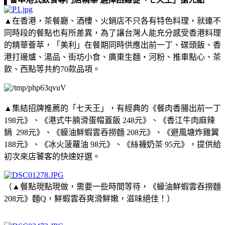
▲在香港，茶餐廳、酒樓、火鍋店不只各有特色料理，就連不
同時段的餐點也有所差異，為了讓台灣人能充分感受香港料理
的精華薈萃，「美利」在餐期同時供應出前一丁、碟頭飯、香
港打邊爐、湯品、街坊小食、廣東生麵・河粉、推車點心、茶
飲、西點等共約70款品項。
▲集結招牌推薦的「七天王」，有經典的《餐肉香腸出前一丁
198元》、《港式牛腩滑蛋帽蓋飯 248元》、《香江牛肉麻辣
鍋 298元》、《蠔油鮮蝦雲吞撈麵 208元》、《避風塘炸雞翼
188元》、《冰火菠蘿油 98元》、《絲襪奶茶 95元》，提供給
初次來店饕客的快速好選。
（▲餐點現點現做，需要一些時間等待，《蠔油鮮蝦雲吞撈麵
208元》麵Q，鮮蝦雲吞爽滑鮮嫩，滋味絕佳！）