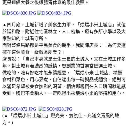
更是連續大餐之後讓腸胃休息的最佳救贖。
▲四月底，土城新增了美食生力軍，「煨煨小米土城店」就位
於延和路，附近住宅區林立、人口密集，還有多所小學以及大
家熟知的土城看守所。
面對整條馬路都是平民美食的競爭，我問陳店長：「為何要選
擇在這個美食一級戰區創業？」
店長說：「自己本身就是土生土長的土城人，又在土城工作多
年，對土城有著濃烈的感情，想創業的首選當然選土城。
做吃的，唯有好吃才能永續經營，「煨煨小米 土城店」精選
食材和菜色，用心烹煮，自信端出每一碗粥品或麵食，絕對可
以滿足希望被美食撫慰的渴望，相信鄉親們在入口瞬間就能感
受到，嘴巴不會騙人，一定吃得出來煨煨小米的堅持和用心。
(▲「煨煨小米 土城店」燈光美、氣氛佳、充滿文青風的地
方。)