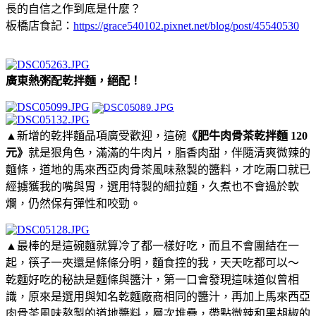
長的自信之作到底是什麼？
板橋店食記：
https://grace540102.pixnet.net/blog/post/45540530
廣東熱粥配乾拌麵，絕配！
▲新增的乾拌麵品項廣受歡迎，這碗
《肥牛肉骨茶乾拌麵 120
元》
就是狠角色，滿滿的牛肉片，脂香肉甜，伴隨清爽微辣的
麵條，道地的馬來西亞肉骨茶風味熬製的醬料，才吃兩口就已
經擄獲我的嘴與胃，選用特製的細拉麵，久煮也不會過於軟
爛，仍然保有彈性和咬勁。
▲最棒的是這碗麵就算冷了都一樣好吃，而且不會團結在一
起，筷子一夾還是條條分明，麵食控的我，天天吃都可以～
乾麵好吃的秘訣是麵條與醬汁，第一口會發現這味道似曾相
識，原來是選用與知名乾麵廠商相同的醬汁，再加上馬來西亞
肉骨茶風味熬製的道地醬料，層次堆疊，帶點微辣和黑胡椒的