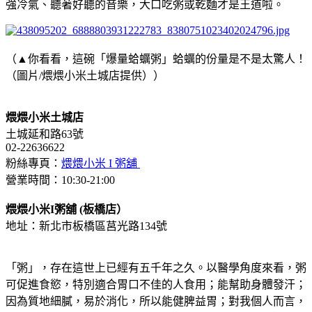
強冷氣、聽著好聽的音樂，大口吃粥或乾麵才是王道啦。
（▲你看看，這碗「爆量蛤蠣粥」蛤蠣的份量是不是太驚人！
（圖片/煨煨小米土城店提供））
煨煨小米土城店
土城延和路63號
02-22636622
粉絲專頁：
煨煨小米 I 粥舖
營業時間：10:30-21:00
煨煨小米I粥舖 (板橋店）
地址：新北市板橋區莒光路134號
「粥」，存在這世上已經有五千年之久。以醫學角度來看，粥
可促進食慾，特別適合胃口不佳的人食用；能幫助身體發汗；
因為質地細膩，易於消化，所以能健脾益胃；對我個人而言，