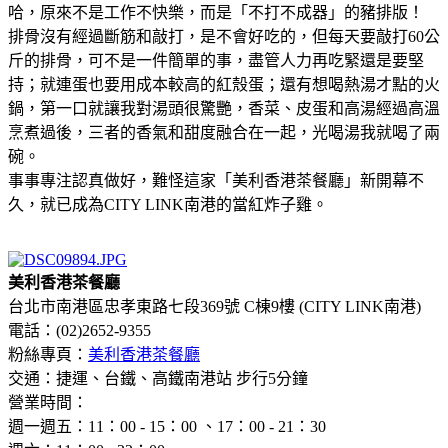
哈，原來不是工作不快樂，而是「不打不成器」的豬排版！
排骨沒有經過斷筋和敲打，是不會好吃的，但每天要敲打60公
斤的排骨，可不是一件簡單的事，盡管人力再吃緊還是要堅
持；就連蛋也要用成本較高的紅殼蛋；還有想喝熱湯才點的火
鍋，第一口就讓我對湯頭很驚艷，香菜、皮蛋和高湯經過高溫
烹煮過後，三者的香氣和甜度融合在一起，光喝湯我就喝了兩
碗。
事事專注認真做好，難怪這家「美利香港茶餐廳」新開幕不
久，就已成為CITY LINK南港的當紅炸子雞。
美利香港茶餐廳
台北市南港區忠孝東路七段369號 C棟9樓 (CITY LINK南港)
電話：(02)2652-9355
粉絲專頁：
美利香港茶餐廳
交通：捷運、台鐵、高鐵南港站 步行5分鐘
營業時間：
週一週五：11：00 - 15：00 、17：00 - 21：30