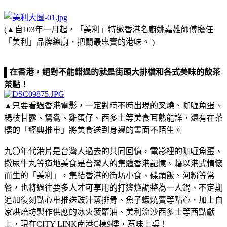
(▲自103年一月起，「美利」特邀香港名廚姚嘉雄師傅擔任
「美利」品牌總廚，把關最忠實的港味。 )
▌在香港，絕對不能錯過的就是街頭大排檔和各式美味的飲茶
茶點！
▲只要看過香港電影，一定對時不時出現的叉燒、咖喱魚蛋、
楊枝甘露、鴛鴦、雞蛋仔、西多士等美食耳熟能詳，還有在茶
樓的「經典推車」將美食送到身邊的畫面不陌生。
九〇年代港片是台灣人過去的共同回憶，電影裡的咖喱魚蛋、
撒尿牛丸等道地美食是台灣人的集體香港記憶。藉以港式情懷
而生的「美利」，集結香港的街坊小食、碟頭飯、河粉等常
餐，也將過往要多人才可享用的打邊爐調整為一人鍋、不定期
追加復刻點心車推送豉汁蒸排骨、魚子蝦燒賣等點心，加上自
家烘焙坊製作供應的冰火菠蘿油、美利流沙西多士等西點獻
上，現在CITY LINK南港C棟9樓，惹味上桌！