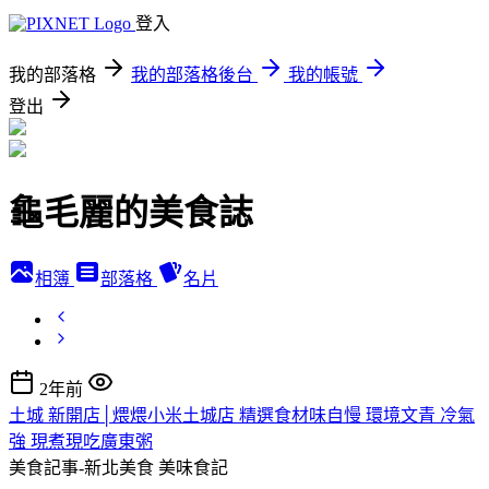
登入
我的部落格
我的部落格後台
我的帳號
登出
龜毛麗的美食誌
相簿
部落格
名片
2年前
土城 新開店│煨煨小米土城店 精選食材味自慢 環境文青 冷氣
強 現煮現吃廣東粥
美食記事-新北美食
美味食記