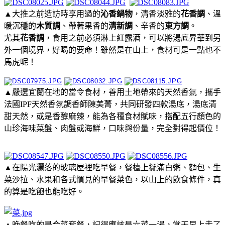
▲大推之前造訪時享用過的
沁香鍋物
，清香淡雅的
花香調
、溫
暖沉穩的
木質調
、帶著果香的
清新調
、辛香的
東方調
。
尤其
花香調
，食用之前必須淋上紅露酒，可以將湯底昇華到另
外一個境界，好喝的要命！雖然是在山上，食材可是一點也不
馬虎呢！
▲嚴選宜蘭在地的當令食材，善用土地帶來的天然香氣，攜手
法國IPF天然香氛調香師陳美菁，共同研發四款湯底，湯底清
甜天然，或是香醇麻辣，能為各種食材賦味，搭配五行顏色的
山珍海味菜盤、肉盤或海鮮，口味與份量，完全對得起價位！
▲在陽光灑落的玻璃屋裡吃早餐，餐檯上擺滿白粥、麵包、生
菜沙拉、水果和各式慣見的早餐菜色，以山上的飲食條件，真
的算是吃飽也能吃好。
▲晚餐吃的是合菜套餐，記得應該是六菜一湯，當天早上走了