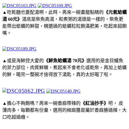
▲吃乾麵也要配湯啊，此時，再來一碗畫龍點睛的
《元氣蛤蠣
湯 60元》
湯底是柴魚高湯，和煮粥的湯頭是一樣的，柴魚更
能帶出蛤蠣的鮮甜，精選過的蛤蠣粒粒飽滿肥美，吃起來超飽
嘴。
▲或是海鮮控大愛的
《鮮魚蛤蠣湯 70元》
選用的是金目鱸魚
的菲力部位，肉質鮮嫩，煮起來不會老化或乾柴，再加上蛤蠣
的鮮，喝完一整碗才捨得放下湯匙，真的太好喝了啦。
▲擔心不夠飽嗎？再來一碗香麻帶辣的
《紅油抄手》
吧， 皮
薄肉多，每顆都有份量，選用的椒麻醬是屬於香麻勝過辣，大
口吃超過癮。