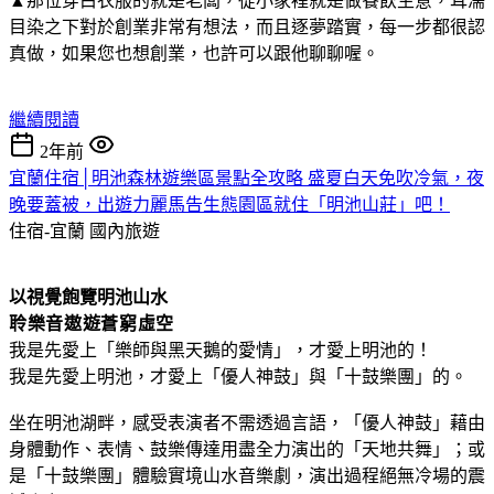
▲那位穿白衣服的就是老闆，從小家裡就是做餐飲生意，耳濡
目染之下對於創業非常有想法，而且逐夢踏實，每一步都很認
真做，如果您也想創業，也許可以跟他聊聊喔。
繼續閱讀
2年前
宜蘭住宿│明池森林遊樂區景點全攻略 盛夏白天免吹冷氣，夜
晚要蓋被，出遊力麗馬告生態園區就住「明池山莊」吧！
住宿-宜蘭
國內旅遊
以視覺飽覽明池山水
聆樂音遨遊蒼窮虛空
我是先愛上「樂師與黑天鵝的愛情」，才愛上明池的！
我是先愛上明池，才愛上「優人神鼓」與「十鼓樂團」的。
坐在明池湖畔，感受表演者不需透過言語，「優人神鼓」藉由
身體動作、表情、鼓樂傳達用盡全力演出的「天地共舞」；或
是「十鼓樂團」體驗實境山水音樂劇，演出過程絕無冷場的震