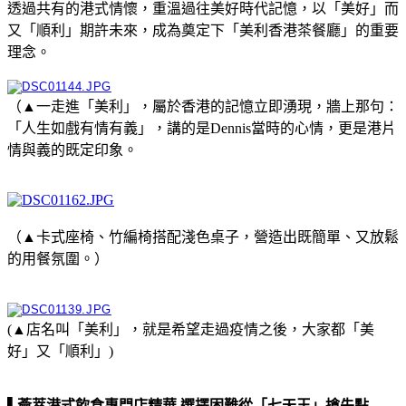
透過共有的港式情懷，重溫過往美好時代記憶，以「美好」而
又「順利」期許未來，成為奠定下「美利香港茶餐廳」的重要
理念。
（▲一走進「美利」，屬於香港的記憶立即湧現，牆上那句：
「人生如戲有情有義」，講的是Dennis當時的心情，更是港片
情與義的既定印象。
（▲卡式座椅、竹編椅搭配淺色桌子，營造出既簡單、又放鬆
的用餐氛圍。）
(▲店名叫「美利」，就是希望走過疫情之後，大家都「美
好」又「順利」)
▌薈萃港式飲食專門店精華 選擇困難從「七天王」搶先點