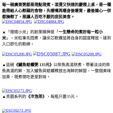
每一碗廣東粥都是現點現煮，滾燙又快速的慶煙上桌，是一種
能帶給人心慰藉的食物，先暖嘴再暖身後暖胃，最後連心一併
都撫慰了，是讓人百吃不厭的庶民美食。
▲「煨煨小米」的創業精神是「
一生懸命的煮好每一粒小
米
」，米粒事先悶煮，讓米芯軟爛並將自身的甜度釋放，達到
入口即化的軟綿。
▲這碗
《鱸魚蛤蠣粥 135元》
以柴魚高湯熬煮，帶著淡淡的柴
魚高湯的鮮、加入鱸魚與蛤蠣釋放出海鮮的鮮甜，一整個美味
加乘，現煮現吃更是對味。
▲茶園系列的
《冷泡茶》
，每瓶只要35元。