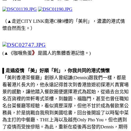
（▲走近CITY LINK南港C棟9樓的「美利」，濃濃的港式情
懷自然而生。）
》
(▲《咖喱魚蛋
是國人的集體香港記憶。)
▌走過疫情 「美」好順「利」，你我共同的港式情懷
「美利香港茶餐廳」創辦人曾紹謙(Dennis)跟我們一樣，都是
看著港片長大的，他永遠記得首次到香港旅遊初探港片真實場
景的感動，讓他踏入餐飲圈便選擇港式為起始，從過去台北知
名百貨裡的崇軒粵式茶樓，到馥園、福臨門，甚至也曾任職知
名台菜餐廳等經驗，看似資歷深厚，但他不甘於成為餐飲業公
務員，於是挑戰自我飛到美國唸書，回台後開設了以時髦中菜
為主打的中餐廳、THE上海以及越亮Only Pho You，但也遇到
了疫情而受挫慘賠。為此，重新在疫後再出發的Dennis，期待