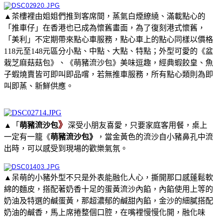
▲茶樓裡由姐姐們推到客席間，蒸氣白煙繚繞、滿載點心的
「推車仔」在香港也已成為懷舊畫面，為了復刻港式懷舊，
「美利」不定期帶來點心車服務，點心車上的點心同樣以價格
118元至148元區分小點、中點、大點、特點；外型可愛的《盆
栽芝麻菇菇包》、《萌豬流沙包》美味逗趣，經典蝦餃皇、魚
子蝦燒賣皆可即叫即品嚐，若無推車服務，所有點心類則為即
叫即蒸、新鮮供應。
》
▲「
萌豬流沙包
深受小朋友喜愛，只要家庭客用餐，桌上
一定有一籠《
萌豬流沙包》
，當金黃色的流沙自小豬鼻孔中流
出時，可以感受到現場的歡樂氣氛。
▲呆萌的小豬外型不只是外表能融化人心，撕開那口感蓬鬆軟
綿的麵皮，搭配著奶香十足的蛋黃流沙內餡，內餡使用上等的
奶油及特選的鹹蛋黃，那超濃郁的鹹甜內餡，金沙的細膩搭配
奶油的鹹香，馬上席捲整個口腔，在嘴裡慢慢化開，融化味