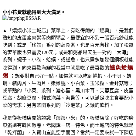
小小花費就能得到大大滿足。
▲「煨煨小米土城店」菜單上，有吃得飽的「經典」，是我們
熟知的皮蛋瘦肉粥等肉類粥品，最便宜的不到一張百元鈔就能
吃到；或是「珍饌」系列的蔬食粥，也是百元有找，加了松露
的奢華版也只需要120元；或是和粥品是天生一對的「大海」
系列，蝦子、小卷、蛤蠣、或鱸魚，也只需多加幾個銅板就能
鱸魚蛤蠣
吃得到，向來喜歡海鮮的我當中就是吃了最喜歡的
粥 
；想要對自己好一點，加價就可以吃到鮮蝦、小干貝、蛤
蠣、豬肉片、牛肉片、嫩雞腿、小白菜、玉米粒、金針菇等；
或單點的「小菜」系列，溏心蛋、黑川木耳、芙蓉豆腐、皮蛋
豆腐、胡麻豆腐、韓式泡菜、海帶等，可以滿足吃主食要配小
菜的需求；另有茶園系列的「冷泡茶」之類的飲料。
我是從板橋店開始認識「煨煨小米」的，板橋店除了好吃的廣
東粥還有韓國飯卷，老闆說一店一特色，而土城店的特色就是
「乾拌麵」，入寶山豈能空手而回？當然一定要來試一下陳店