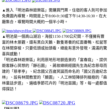
▲進入「明池森林遊樂區」需購買門票，住宿的客人則可參加
免費園內導覽，時間是上午8:00-9::30或下午14:30-16:30，在大
廳集合，導覽時間大概約一個半小時。
▲明池是一個高山湖泊，海拔1150-1700公尺間，不僅擁有豐
富的林木景觀，還有黑白天鵝、數隻寄養的紅面番鴨、松鼠等
在林間穿梭，只要低頭或抬頭看，總能有意外發現，滿滿的驚
喜與感動！
「明池森林遊樂區」利用原地形地貌造景的「富春庭」、提供
遊客靜心冥想的「靜石園」、蔣故總統經國先生為紀念慈母而
建的「慈孝亭」、紀念國父百歲冥誕而命名的「國父百歲紀念
林」、設有林間教室的「蕨園」、人工林矩陣排列植樹的「森
林童話步道」、遍植季節花卉的「明池苗圃」等，每一處都值
得探訪！​
【靜石園】