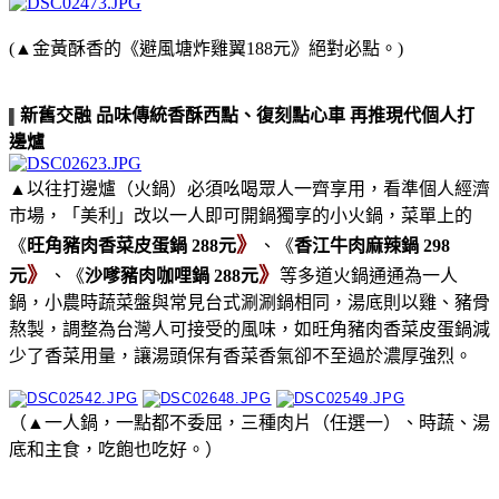
(▲金黃酥香的《避風塘炸雞翼188元》絕對必點。)
新舊交融 品味傳統香酥西點、復刻點心車 再推現代個人打
▌
邊爐
▲以往打邊爐（火鍋）必須吆喝眾人一齊享用，看準個人經濟
市場，「美利」改以一人即可開鍋獨享的小火鍋，菜單上的
》
《
旺角豬肉香菜皮蛋鍋 288元
、《
香江牛肉麻辣鍋 298
》
》
元
、《
沙嗲豬肉咖哩鍋 288元
等多道火鍋通通為一人
鍋，小農時蔬菜盤與常見台式涮涮鍋相同，湯底則以雞、豬骨
熬製，調整為台灣人可接受的風味，如旺角豬肉香菜皮蛋鍋減
少了香菜用量，讓湯頭保有香菜香氣卻不至過於濃厚強烈。
（▲一人鍋，一點都不委屈，三種肉片（任選一）、時蔬、湯
底和主食，吃飽也吃好。）