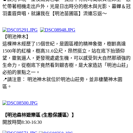
忙帶著相機走出戶外，光是日出時分的樹木與光影、暮蟬＆冠
羽畫眉齊唱，就讓我在【明池苗圃區】流連忘返～
【明池神木】
這棵神木經歷了15個世紀，是園區裡的精神象徵，樹齡高達
1500年的紅檜，樹高31.6公尺，昂然挺立，站在底下抬頭仰
望，靈氣逼人，更發現處處生機，可以感受到大自然那頑強的
生命力，從樹底下竟然看到銀杏樹，是大家造訪「明池山莊」
必拍的景點之一。
📍請注意： 明池神木就位於明池山莊旁，並非棲蘭神木園
區。
【明池森林遊樂區 (生態保護區）】
開放時間8:30-16:30