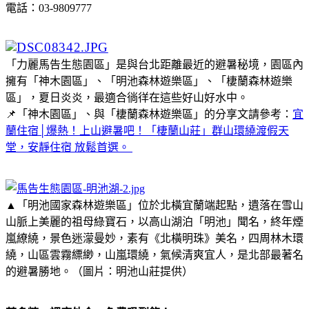
電話：03-9809777
「力麗馬告生態園區」是與台北距離最近的避暑秘境，園區內
擁有「神木園區」、「明池森林遊樂區」、「棲蘭森林遊樂
區」，夏日炎炎，最適合徜徉在這些好山好水中。
📌「神木園區」、與「棲蘭森林遊樂區」的分享文請參考：
宜
蘭住宿│爆熱！上山避暑吧！「棲蘭山莊」群山環繞渡假天
堂，安靜住宿 放鬆首選。
▲「明池國家森林遊樂區」位於北橫宜蘭端起點，遺落在雪山
山脈上美麗的祖母綠寶石，以高山湖泊「明池」聞名，終年煙
嵐繚繞，景色迷濛曼妙，素有《北橫明珠》美名，四周林木環
繞，山區雲霧縹緲，山嵐環繞，氣候清爽宜人，是北部最著名
的避暑勝地。（圖片：明池山莊提供）