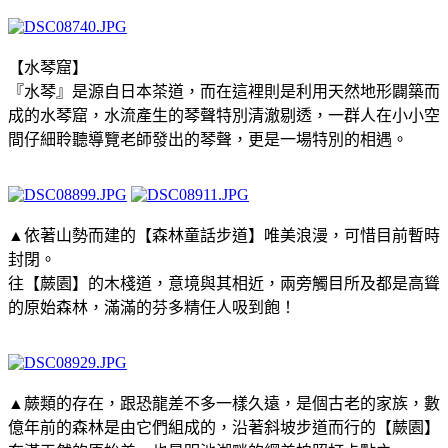
【水琴窟】
『水琴』是源自日本茶道，而在這裡則是利用天然地形闢築而
成的水琴窟，水流產生的琴聲特別清澈剔透，一群人在小小空
間仔細聆聽導覽老師發出的琴聲，更是一場特別的相遇。
▲依著山勢而建的【森林童話步道】唯美浪漫，可惜目前暫時
封閉。
往【蕨園】的木棧道，意境與其相近，兩旁觸目所及都是高聳
的原始森林，滿滿的芬多精任人吸到飽！
▲蕨類的存在，跟恐龍差不多一樣久遠，是個古老的家族，數
億年前的森林是由它們組成的，沿著斜坡步道而行的【蕨園】