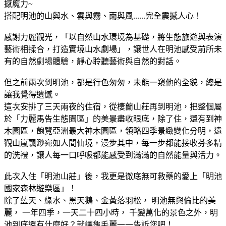
撼魔力~
搭配明池的山與水、雲與霧、雨與風......完全震撼人心！
感謝力麗觀光，「以自然山水環境為基礎，將生態旅遊與表演
藝術相揉合，打造實境山水劇場」，讓世人在明池感受前所未
有的自然劇場體驗，靜心聆聽藝術與自然的對話。
但之前兩次到明池，都是行色匆匆，未能一窺他的全貌，總是
讓我覺得遺憾。
這次安排了三天兩夜的住宿，從棲蘭山莊再到明池，把整個屬
於「力麗馬告生態園區」的美景盡收眼底，除了住，還有到神
木園區，飽覽亞洲最大神木園區，領略四季景緻變化分明，遠
觀山嵐飄渺宛如人間仙境，漫步其中，每一步都能接收芬多精
的洗禮，讓人每一口呼吸都能感受到滿滿的自然能量與活力。
此次入住「明池山莊」後，我更是徹底無可救藥的愛上「明池
國家森林遊樂區」！
除了藍天、綠水、黑天鵝、金黃落羽松， 明池無與倫比的美
麗， 一年四季，一天二十四小時， 千變萬化的景色之外，明
池到底還有什麼好？就讓龜毛麗一一告訴您吧！