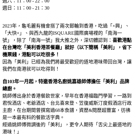
週六：11：00 - 22：00
週日：11：00 - 21：30
2023年，龜毛麗有機會搭了兩次郵輪到香港，吃過「×興」、
「大快×」、與西九龍的ISQUARE國際廣場裡的「南海一
號」，除了「南海一號」我大推之外，深切體認到：
喜歡港點
在台灣吃「美利香港茶餐廳」就好（以下簡稱「美利」，省下
機票錢，港點可以吃很多！
因為「美利」已經為我們將最受歡迎的道地港味帶回台灣，讓
我們在南港就可以吃得到！
自103年一月起，特邀香港名廚姚嘉雄師傅擔任「美利」品牌
總廚。
姚師傅出身於香港餐飲世家，早年在香港福臨門學習，一路到
君悅酒店、老爺酒店、台北喜來登、笠復威斯汀度假酒店行政
主廚，在台期間曾撰寫過68本食譜，資歷&閱歷超豐富，彷彿
是一本最有料的餐飲活字典。
經過姚師傅微調後的「美利」，更令人期待「舌尖上最道地的
港味！」