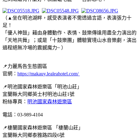
（▲坐在明池湖畔，感受表演者不需透過言語，表演張力十
足！
「優人神鼓」藉由身體動作、表情、鼓樂傳達用盡全力演出的
「天地共舞」；或是「十鼓樂團」體驗實境山水音樂劇，演出
過程絕無冷場的震撼魔力~ ）
📌力麗馬告生態園區
官網：
https://makauy.lealeahotel.com/
📌明池國家森林遊樂區「明池山莊」
宜蘭縣大同鄉英士村明池山莊1號
粉絲專頁：
明池國家森林遊樂區
電話：03-989-4104
📌棲蘭國家森林遊樂區 「棲蘭山莊」
宜蘭縣大同鄉泰雅路四段6號