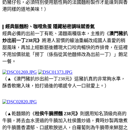
奶豬仔包，必須特別使用筋性夠的法國麵粉製作才能達到與香
港同樣的道地美味！）
經典飯麵粉、咖哩魚蛋 隱藏秘密調味賦香氣
▌
經典必備的出前一丁有乾、湯麵兩種版本，主推的《
澳門豬扒
炒出前一丁238元》
將港人習慣的蠔油重鹹改成國人喜愛的稍
甜風味，再加上經斷筋後體現大口咬肉暢快的炸排骨，在這裡
不用加價就能「撈丁（係指從其他麵條改為出前一丁）」飽足
一餐。
（▲《澳門豬扒炒出前一丁238元》這豬扒真的非常夠水準，
酥香軟嫩入味，拍打過後的嚼感令人一口就愛上。）
（▲乾麵類的《
柱侯牛腩撈麵 238元》
則選用知名頂級肉商的
牛腩，將去血水燙過的牛腩加入柱侯醬炒過，費時炒製再燉煮
的牛腩醬香濃郁、口感軟腴迷人，白蘿蔔則為牛腩帶來鮮甜之