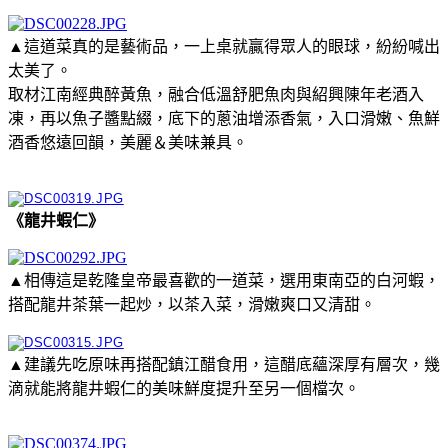
▲這道菜真的是藝術品，一上桌就贏得眾人的眼球，紛紛喊出
太美了。
取材江南經典醉黃魚，融合低溫舒肥魚肉與紹興陳年老酒入
凍，再以魚子醬點綴，底下的蔥油增添香氣，入口滑嫩、魚鮮
酒香悠遠回韻，美麗＆美味兼具。
《龍井蝦仁》
▲相傳這是乾隆皇帝最喜歡的一道菜，選用東南亞的白河蝦，
搭配龍井茶葉一起炒，以茶入菜，滑嫩爽口又清甜。
▲建議先吃原味再搭配鎮江醋食用，這醋底蘊深厚有層次，幾
滴就能將龍井蝦仁的美味鮮度提升至另一個檔次。