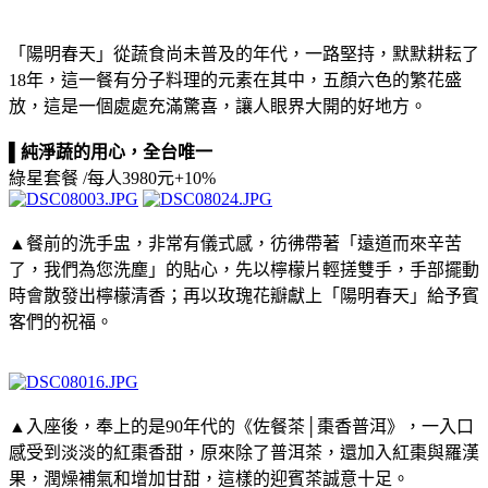
「陽明春天」從蔬食尚未普及的年代，一路堅持，默默耕耘了
18年，這一餐有分子料理的元素在其中，五顏六色的繁花盛
放，這是一個處處充滿驚喜，讓人眼界大開的好地方。
▌純淨蔬的用心，全台唯一
綠星套餐 /每人3980元+10%
▲餐前的洗手盅，非常有儀式感，彷彿帶著「遠道而來辛苦
了，我們為您洗塵」的貼心，先以檸檬片輕搓雙手，手部擺動
時會散發出檸檬清香；再以玫瑰花瓣獻上「陽明春天」給予賓
客們的祝福。
▲入座後，奉上的是90年代的《佐餐茶│棗香普洱》，一入口
感受到淡淡的紅棗香甜，原來除了普洱茶，還加入紅棗與羅漢
果，潤燥補氣和增加甘甜，這樣的迎賓茶誠意十足。