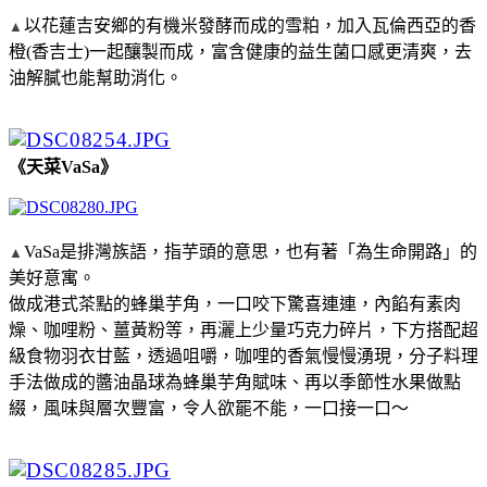
以花蓮吉安鄉的有機米發酵而成的雪粕，加入瓦倫西亞的香
▲
橙(香吉士)一起釀製而成，富含健康的益生菌口感更清爽，去
油解膩也能幫助消化。
《天菜VaSa》
VaSa是排灣族語，指芋頭的意思，也有著「為生命開路」的
▲
美好意寓。
做成港式茶點的蜂巢芋角，一口咬下驚喜連連，內餡有素肉
燥、咖哩粉、薑黃粉等，再灑上少量巧克力碎片，下方搭配超
級食物羽衣甘藍，透過咀嚼，咖哩的香氣慢慢湧現，分子料理
手法做成的醬油晶球為蜂巢芋角賦味、再以季節性水果做點
綴，風味與層次豐富，令人欲罷不能，一口接一口～