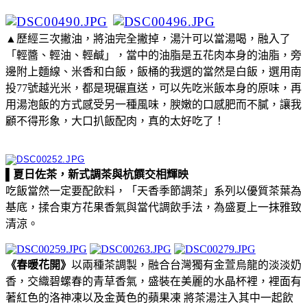
▲歷經三次撇油，將油完全撇掉，湯汁可以當湯喝，融入了
「輕醬、輕油、輕鹹」，當中的油脂是五花肉本身的油脂，旁
邊附上麵線、米香和白飯，飯桶的我選的當然是白飯，選用南
投77號越光米，都是現碾直送，可以先吃米飯本身的原味，再
用湯泡飯的方式感受另一種風味，腴嫩的口感肥而不膩，讓我
顧不得形象，大口扒飯配肉，真的太好吃了！
▌夏日佐茶，新式調茶與杭饌交相輝映
吃飯當然一定要配飲料，「天香季節調茶」系列以優質茶葉為
基底，揉合東方花果香氣與當代調飲手法，為盛夏上一抹雅致
清涼。
《春暖花開》
以兩種茶調製，融合台灣獨有金萱烏龍的淡淡奶
香，交織碧螺春的青草香氣，盛裝在美麗的水晶杯裡，裡面有
著紅色的洛神凍以及金黃色的蘋果凍 將茶湯注入其中一起飲