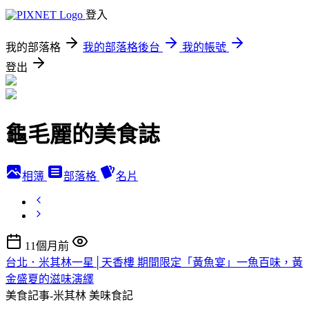
登入
我的部落格
我的部落格後台
我的帳號
登出
龜毛麗的美食誌
相簿
部落格
名片
11個月前
台北．米其林一星│天香樓 期間限定「黃魚宴」一魚百味，黃
金盛夏的滋味演繹
美食記事-米其林
美味食記