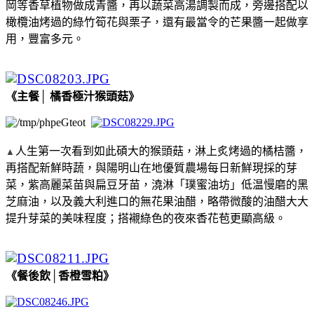
岡等香草植物做成青醬，再以蔬菜高湯調製而成，旁邊搭配以
橄欖油烤過的綠竹筍花與栗子，還有最當令的芒果醬一起做享
用，豐富多元。
《主餐│ 橘香極汁猴頭菇》
人生第一次看到如此碩大的猴頭菇，淋上炙烤過的橘桔醬，
▲
再搭配新鮮時蔬，與陽明山在地優質農場每日新鮮現採的芽
菜，紫高麗菜苗與扁豆牙苗，澆淋「璞蜜油坊」低温慢磨的黑
芝麻油，以及義大利進口的無花果油醋，略帶微酸的油醋大大
提升芽菜的美味程度；搭襯綠色的夜來香花苞更顯高級。
《餐後飲│香橙雪粕》