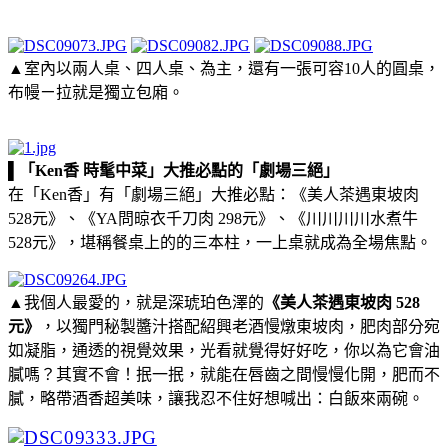
▲室內以兩人桌、四人桌、為主，還有一張可容10人的圓桌，
布幔ㄧ拉就是獨立包廂。
▌「Ken香 時髦中菜」大推必點的「劇場三絕」
在「Ken香」有「劇場三絕」大推必點：《美人茶遇東坡肉
528元》、《YA問晾衣千刀肉 298元》、《川川川川水煮牛
528元》，堪稱餐桌上的的三本柱，一上桌就成為全場焦點。
▲我個人最愛的，就是深琥珀色澤的
《美人茶遇東坡肉 528
元》
，以獨門秘製醬汁搭配紹興老酒慢燉東坡肉，肥肉部分宛
如凝脂，通透的視覺效果，光看就覺得好好吃，你以為它會油
膩嗎？其實不會！抿一抿，就能在唇齒之間慢慢化開，肥而不
膩，略帶酒香超美味，讓我忍不住好想喊出：白飯來兩碗。