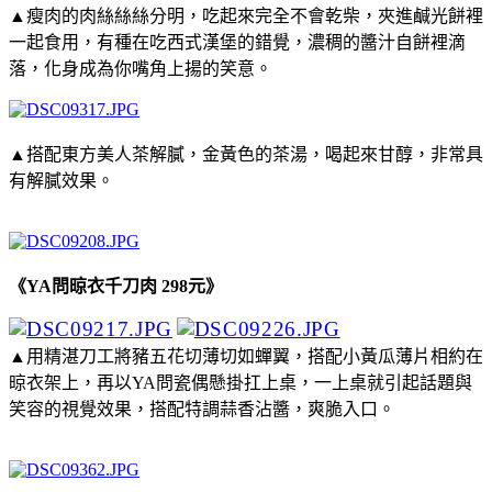
▲瘦肉的肉絲絲絲分明，吃起來完全不會乾柴，夾進鹹光餅裡
一起食用，有種在吃西式漢堡的錯覺，濃稠的醬汁自餅裡滴
落，化身成為你嘴角上揚的笑意。
▲搭配東方美人茶解膩，金黃色的茶湯，喝起來甘醇，非常具
有解膩效果。
《YA問晾衣千刀肉 298元》
▲用精湛刀工將豬五花切薄切如蟬翼，搭配小黃瓜薄片相約在
晾衣架上，再以YA問瓷偶懸掛扛上桌，一上桌就引起話題與
笑容的視覺效果，搭配特調蒜香沾醬，爽脆入口。