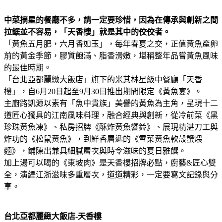
中菜摘星的餐廳不多，請一定要珍惜，因為在傳承與創新之間
拉鋸並不容易，「天香樓」就是其中的佼佼者。
「黃魚五月肥，六月香如玉」，每年春夏之交，正值黃魚產卵
前的黃金季節，膠質飽滿、脂香滑嫩，堪稱整年品嘗黃魚風味
的最佳時期。
「台北亞都麗緻大飯店」旗下的米其林星級中餐廳「天香
樓」，自6月20日起至9月30日推出期間限定《黃魚宴》。
主廚路凱源以素有「魚中貴族」美譽的黃魚為主角，呈現十二
道匠心獨具的江南風味料理，融合經典與創新，從冷前菜《黑
珍珠黃魚凍》、私房招牌《酥炸黃魚響鈴》、展現精湛刀工與
炸功的《松鼠黃魚》，到鮮香層遞的《雪菜黃魚軟殼蟹煨
麵》，鋪陳出兼具細膩層次與時令滋味的夏日雅饌。
加上湯可以喝的《東坡肉》是天香樓招牌必點，廚藝&匠心雙
全，演繹江浙滋味多重層次，道道精彩，一定要寫文記錄與分
享。
台北亞都麗緻大飯店-天香樓