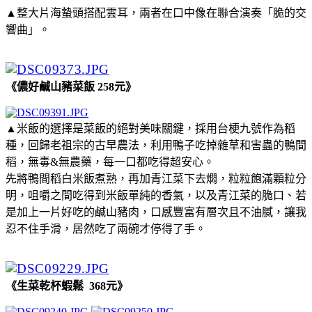
▲整大片海蟄頭搭配雲耳，兩者在口中像在聯合演奏「脆的交
響曲」。
《儂好鹹山豬菜飯 258元》
▲米飯的選擇是菜飯的絕對美味關鍵，採用台梗九號作為稻
種，回歸老祖宗的古早農法，利用鴨子吃掉雜草和害蟲的鴨間
稻，無毒&無農藥，每一口都吃得超安心。
先將鴨間稻白米飯煮熟，再加青江菜下去燜，粒粒飽滿顆粒分
明，咀嚼之間吃得到米飯單純的香氣，以及青江菜的脆口、若
是加上一片好吃的鹹山豬肉，口感豐富有層次且不油膩，讓我
忍不住手滑，居然吃了兩碗才停得了手。
《生菜乾杯蝦鬆 368元》