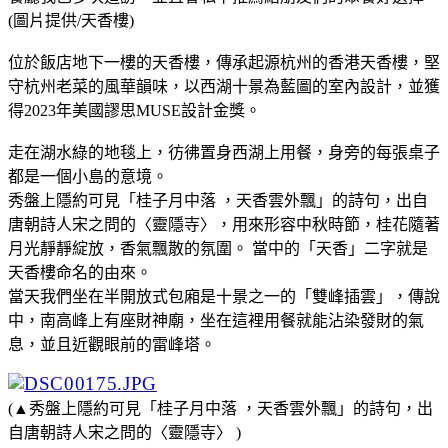
(圖片提供/天香樓)
位於飯店地下一樓的天香樓，傳承起源杭州的香港天香樓，堅
守杭州老菜的風華韻味，以西湖十景為藍圖的室內設計，並獲
得2023年美國謬思MUSE設計金獎。
走在湖水綠的地毯上，彷彿置身西湖上用餐，身旁的每張桌子
都是一個小島的意境。
秀盤上隱約可見「桂子月中落 ，天香雲外飄」的詩句，出自
唐朝詩人宋之問的〈靈隱寺〉，用來形容中秋時節，桂花隨著
月光靜靜綻放，香氣飄散的氛圍。 當中的「天香」二字就是
天香樓命名的由來。
當天我們坐在半開放式包廂是十景之一的「雙峰插雲」，傳說
中，南高峰上有座財神廟，坐在這裡用餐就能沾染發財的氣
息，並且近觀眼前的雷峰塔。
(▲秀盤上隱約可見「桂子月中落 ，天香雲外飄」的詩句，出
自唐朝詩人宋之問的〈靈隱寺〉 )