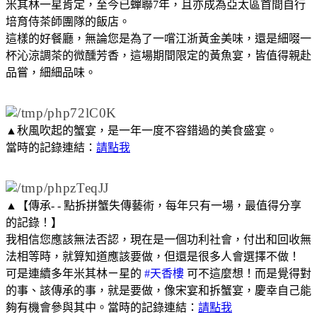
米其林一星肯定，至今已蟬聯7年，且亦成為亞太區首間自行
培育侍茶師團隊的飯店。
這樣的好餐廳，無論您是為了一嚐江浙黃金美味，還是細啜一
杯沁涼調茶的微醺芳香，這場期間限定的黃魚宴，皆值得親赴
品嘗，細細品味。
▲秋風吹起的蟹宴，是一年一度不容錯過的美食盛宴。
當時的記錄連結：
請點我
▲【傳承- - 點拆拼蟹失傳藝術，每年只有一場，最值得分享
的記錄！】
我相信您應該無法否認，現在是一個功利社會，付出和回收無
法相等時，就算知道應該要做，但還是很多人會選擇不做！
可是連續多年米其林ㄧ星的
#天香樓
可不這麼想！而是覺得對
的事、該傳承的事，就是要做，像宋宴和拆蟹宴，慶幸自己能
夠有機會參與其中。當時的記錄連結：
請點我