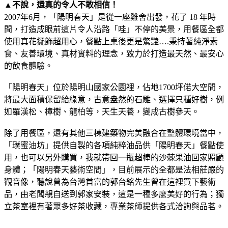
▲不說，還真的令人不敢相信！
2007年6月，「陽明春天」是從一座雞舍出發，花了 18 年時
間，打造成眼前這片令人沿路「哇」不停的美景，用餐區全都
使用真花擺飾超用心，餐點上桌後更是驚豔….秉持著純淨素
食、友善環境、真材實料的理念，致力於打造最天然、最安心
的飲食體驗。
「陽明春天」位於陽明山國家公園裡，佔地1700坪偌大空間，
將最大面積保留給綠意，古意盎然的石雕、選擇只種好樹，例
如羅漢松、樟樹、龍柏等，天生天養，變成古樹參天。
除了用餐區，還有其他三棟建築物完美融合在整體環境當中，
「璞蜜油坊」提供自製的各項純粹油品供「陽明春天」餐點使
用，也可以另外購買，我就帶回一瓶超棒的沙棘果油回家照顧
身體；「陽明春天藝術空間」，目前展示的全都是法相莊嚴的
觀音像，聽說曾為台灣首富的郭台銘先生曾在這裡買下藝術
品，由老闆親自送到郭家安裝，這是一種多麼美好的行為；獨
立茶室裡有著眾多好茶收藏，專業茶師提供各式洽詢與品茗。