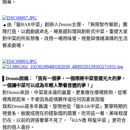
開幕。
▲由「飯BAR中菜」創辦人Dennis主理、「無限智作餐飲」團
隊打造，以戲劇感命名、場景感料理與創新式中菜，重塑大家
對中菜的所有想像，改用一場用味覺、視覺與情緒演繹的生活
餐桌劇場。
▌Dennis說過：「我有一個夢，一個想將中菜發揚光大的夢，
一個讓中菜可以成為年輕人聚餐首選的夢！」
對Dennis來說，中菜是永遠的最愛，更象徵在哪裡跌倒，從哪
裡再爬起來。不會因為疫情夥伴或任何因素就屈服
我和Dennis是多年舊識，發現他從「飯BAR中菜」繁華時期的
視覺系，蛻變成現在的穩紮穩的踏實。吃完這一餐，美味程度
仍在，以前的誇張奢華不見了，「KEN香 時髦中菜 」更符合
我的個人喜好。