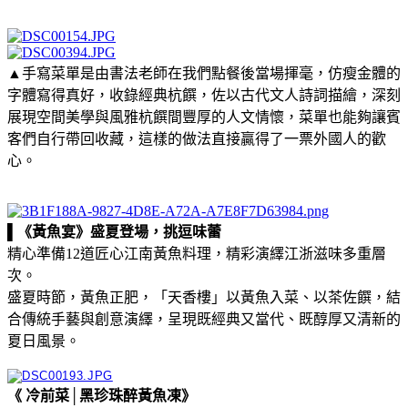
▲手寫菜單是由書法老師在我們點餐後當場揮毫，仿瘦金體的
字體寫得真好，收錄經典杭饌，佐以古代文人詩詞描繪，深刻
展現空間美學與風雅杭饌間豐厚的人文情懷，菜單也能夠讓賓
客們自行帶回收藏，這樣的做法直接贏得了一票外國人的歡
心。
▌《黃魚宴》盛夏登場，挑逗味蕾
精心準備12道匠心江南黃魚料理，精彩演繹江浙滋味多重層
次。
盛夏時節，黃魚正肥，「天香樓」以黃魚入菜、以茶佐饌，結
合傳統手藝與創意演繹，呈現既經典又當代、既醇厚又清新的
夏日風景。
《 冷前菜│黑珍珠醉黃魚凍》