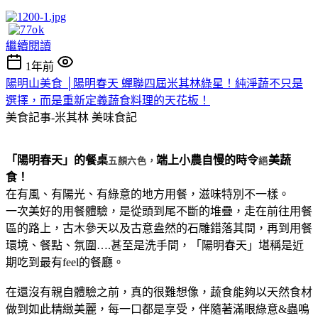
繼續閱讀
1年前
陽明山美食 │陽明春天 蟬聯四屆米其林綠星！純淨蔬不只是
選擇，而是重新定義蔬食料理的天花板！
美食記事-米其林
美味食記
「陽明春天」的餐桌
端上小農自慢的時令
美蔬
五顏六色，
絕
食！
在有風、有陽光、有綠意的地方用餐，滋味特別不一樣。
一次美好的用餐體驗，是從頭到尾不斷的堆疊，走在前往用餐
區的路上，古木參天以及古意盎然的石雕錯落其間，再到用餐
環境、餐點、氛圍….甚至是洗手間，「陽明春天」堪稱是近
期吃到最有feel的餐廳。
在還沒有親自體驗之前，真的很難想像，蔬食能夠以天然食材
做到如此精緻美麗，每一口都是享受，伴隨著滿眼綠意&蟲鳴