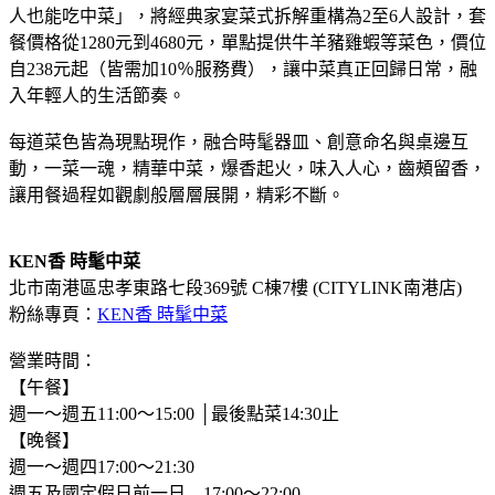
人也能吃中菜」，將經典家宴菜式拆解重構為2至6人設計，套
餐價格從1280元到4680元，單點提供牛羊豬雞蝦等菜色，價位
自238元起（皆需加10％服務費），讓中菜真正回歸日常，融
入年輕人的生活節奏。
每道菜色皆為現點現作，融合時髦器皿、創意命名與桌邊互
動，一菜一魂，精華中菜，爆香起火，味入人心，齒頰留香，
讓用餐過程如觀劇般層層展開，精彩不斷。
KEN香 時髦中菜
北市南港區忠孝東路七段369號 C棟7樓 (CITYLINK南港店)
粉絲專頁：
KEN香 時髦中菜
營業時間：
【午餐】
週一～週五11:00～15:00 │最後點菜14:30止
【晚餐】
週一～週四17:00～21:30
週五及國定假日前一日 17:00～22:00