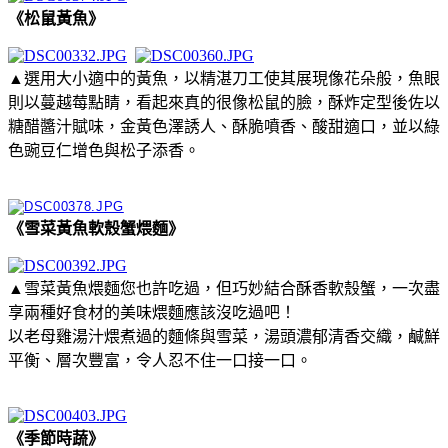
《松鼠黃魚》
▲選用大小適中的黃魚，以精湛刀工使其展現像花朵般，魚眼
則以蔓越莓點睛，看起來真的很像松鼠的臉，酥炸定型後佐以
糖醋醬汁賦味，金黃色澤誘人、酥脆噴香、酸甜適口，並以綠
色豌豆仁增色與松子添香。
《雪菜黃魚軟殼蟹煨麵》
▲雪菜黃魚煨麵您也許吃過，但巧妙結合酥香軟殼蟹，一次盡
享兩種好食材的美味煨麵應該沒吃過吧！
以老母雞湯汁煨煮過的麵條與雪菜，湯頭濃郁清香交織，鹹鮮
平衡、層次豐富，令人忍不住一口接一口。
《季節時蔬》