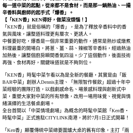
每一道中菜的起點，從來都不是食材，而是那一鍋熱油、一撮
辛香料與廚師的起手式「爆香」。
【「KEN香」KEN得好，做菜沒煩惱！】
「KEN香」就是俗稱的「爆香」，是為了釋放辛香料中的香
氣與風味，讓整道料理更有層次、更誘人。
中餐要好吃，爆香是一個非常重要的動作，通常是熱炒或燉煮
料理最重的開場白，將蔥、薑、蒜、辣椒等辛香料，經過熱油
加熱後，讓整個廚房瞬間香氣四溢。少了這個動作，後面技術
再強、食材再好，關鍵味道就是不夠到位。
「KEN香」時髦中菜乍看以為是全新的餐廳，其實是由「飯
BAR中菜」創辦人Dennis主理、「無限智作餐飲」超過十年中
菜經驗的團隊打造，以戲劇感命名、場景感料理與創新式中
菜，重塑大家對中菜的所有想像，改用一場用味覺、視覺與情
緒演繹的生活餐桌劇場。
全台首間以「中菜情境劇場」為概念的時髦中菜館「Ken香‧
時髦中菜」正式進駐CITYLINK南港，將於7月1日正式開幕！
「Ken香」顛覆傳統中菜總要圍爐大桌的舊有印象，主打「兩