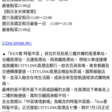
最後點菜21:00止
【假日全天候營業】
週六及國定假日11:00～22:00
週日及國定假日最後一日 11:00～21:30
最後點菜21:00止
▲「KEN香 時髦中菜 」就位於目前是三鐵共構的南港車站，
台鐵南港站、北捷南港站、與高鐵南港站。 想搭火車或捷運
或高鐵來CITYLINK南港店都行，結合百貨商場、美食餐廳及
交通轉運要道，CITYLINK南港店裡設有影城、國際級飯店
等，並深入融合在地生活圈，成就全新型態軌道經濟式購物商
城。
最棒的是不管外面下大雨或超曬的太陽，在南港站下車後走上
二樓的聯通道，風吹日曬雨淋都不怕。
全台首間以「中菜情境劇場」為概念的時髦中菜館--「Ken香
時髦中菜」正式進駐CITYLINK南港店七樓，將於7月1日正式