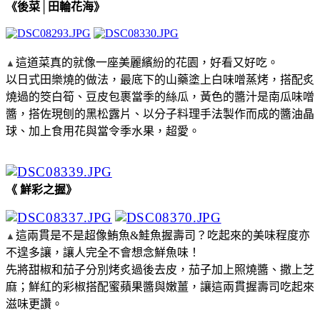
《後菜│田輪花海》
這道菜真的就像一座美麗繽紛的花園，好看又好吃。
▲
以日式田樂燒的做法，最底下的山藥塗上白味噌蒸烤，搭配炙
燒過的筊白筍、豆皮包裹當季的絲瓜，黃色的醬汁是南瓜味噌
醬，搭佐現刨的黑松露片、以分子料理手法製作而成的醬油晶
球、加上食用花與當令季水果，超愛。
《 鮮彩之握》
這兩貫是不是超像鮪魚&鮭魚握壽司？吃起來的美味程度亦
▲
不遑多讓，讓人完全不會想念鮮魚味！
先將甜椒和茄子分別烤炙過後去皮，茄子加上照燒醬、撒上芝
麻；鮮紅的彩椒搭配蜜蘋果醬與嫩薑，讓這兩貫握壽司吃起來
滋味更讚。