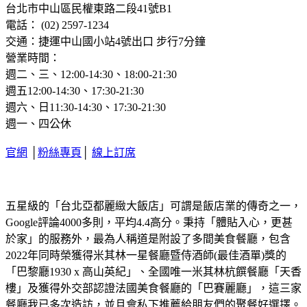
台北市中山區民權東路二段41號B1
電話： (02) 2597-1234
交通：捷運中山國小站4號出口 步行7分鐘
營業時間：
週二、三、12:00-14:30、18:00-21:30
週五12:00-14:30、17:30-21:30
週六、日11:30-14:30、17:30-21:30
週一、四公休
官網
│
粉絲專頁
│
線上訂席
五星級的「台北亞都麗緻大飯店」可謂是飯店業的傳奇之一，
Google評論4000多則，平均4.4高分。秉持「體貼入心，更甚
於家」的服務外，最為人稱道是附設了多間美食餐廳，包含
2022年同時榮獲得米其林一星餐廳暨侍酒師(最佳酒單)獎的
「巴黎廳1930 x 高山英紀」、全國唯一米其林杭饌餐廳「天香
樓」及獲得外交部認證法國美食餐廳的「巴賽麗廳」，這三家
餐廳我已多次造訪，並且會私下推薦給朋友們的聚餐好選擇。