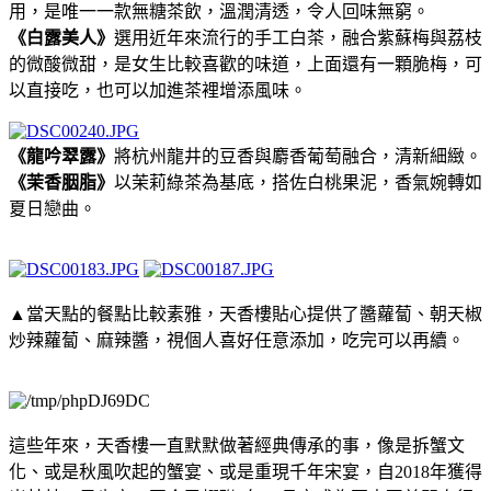
用，是唯一一款無糖茶飲，溫潤清透，令人回味無窮。
《白露美人》
選用近年來流行的手工白茶，融合紫蘇梅與荔枝
的微酸微甜，是女生比較喜歡的味道，上面還有一顆脆梅，可
以直接吃，也可以加進茶裡增添風味。
《龍吟翠露》
將杭州龍井的豆香與麝香葡萄融合，清新細緻。
《茉香胭脂》
以茉莉綠茶為基底，搭佐白桃果泥，香氣婉轉如
夏日戀曲。
▲當天點的餐點比較素雅，天香樓貼心提供了醬蘿蔔、朝天椒
炒辣蘿蔔、麻辣醬，視個人喜好任意添加，吃完可以再續。
這些年來，天香樓一直默默做著經典傳承的事，像是拆蟹文
化、或是秋風吹起的蟹宴、或是重現千年宋宴，自2018年獲得