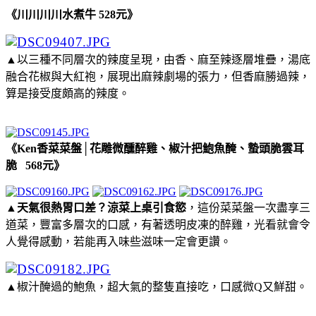
《川川川川水煮牛 528元》
▲以三種不同層次的辣度呈現，由香、麻至辣逐層堆疊，湯底
融合花椒與大紅袍，展現出麻辣劇場的張力，但香麻勝過辣，
算是接受度頗高的辣度。
《Ken香菜菜盤│花雕微醺醉雞、椒汁把鮑魚醃、蟄頭脆雲耳
脆 568元》
▲天氣很熱胃口差？涼菜上桌引食慾
，這份菜菜盤一次盡享三
道菜，豐富多層次的口感，有著透明皮凍的醉雞，光看就會令
人覺得感動，若能再入味些滋味一定會更讚。
▲椒汁醃過的鮑魚，超大氣的整隻直接吃，口感微Q又鮮甜。