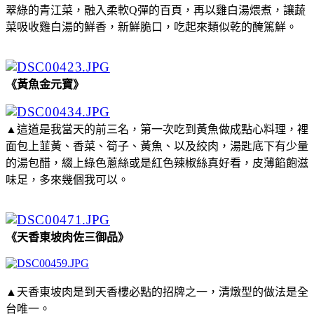
翠綠的青江菜，融入柔軟Q彈的百頁，再以雞白湯煨煮，讓蔬
菜吸收雞白湯的鮮香，新鮮脆口，吃起來類似乾的醃篤鮮。
《黃魚金元寶》
▲這道是我當天的前三名，第一次吃到黃魚做成點心料理，裡
面包上韮黃、香菜、筍子、黃魚、以及絞肉，湯匙底下有少量
的湯包醋，綴上綠色蔥絲或是紅色辣椒絲真好看，皮薄餡飽滋
味足，多來幾個我可以。
《天香東坡肉佐三御品》
▲天香東坡肉是到天香樓必點的招牌之一，清燉型的做法是全
台唯一。