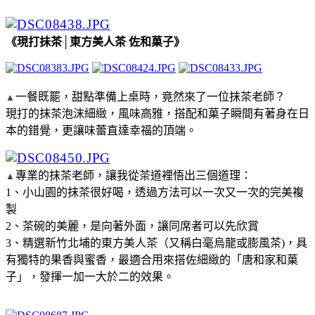
《現打抺茶│東方美人茶 佐和菓子》
一餐既罷，甜點準備上桌時，竟然來了一位抹茶老師？
▲
現打的抹茶泡沫細緻，風味高雅，搭配和菓子瞬間有著身在日
本的錯覺，更讓味蕾直達幸福的頂端。
專業的抹茶老師，讓我從茶道裡悟出三個道理：
▲
1、小山園的抹茶很好喝，透過方法可以一次又一次的完美複
製
2、茶碗的美麗，是向著外面，讓同席者可以先欣賞
3、精選新竹北埔的東方美人茶（又稱白毫烏龍或膨風茶)，具
有獨特的果香與蜜香，最適合用來搭佐細緻的「唐和家和菓
子」，發揮一加一大於二的效果。