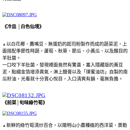
《冷皿 │白色仙境》
以白花椰、鷹嘴豆、無蛋奶的起司粉製作而成的蔬菜泥，上
▲
面搭配季節性時蔬，蘆筍、秋葵、節瓜、小黃瓜、以及醒目的
羊肚菌。
一口咬下羊肚菌，發現裡面竟然有驚喜，塞入隱藏版的黃豆
泥，點綴金箔增添貴氣，淋上醋膏以及「璞蜜油坊」自製的南
瓜籽油，光看就十分賞心悅目，入口清爽有韻，毫無負擔。
《前菜│旬味綠竹筍》
新鮮的綠竹筍清炒百合，以陽明山小農種植的西洋菜、奧勒
▲