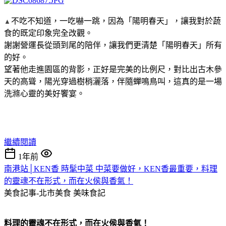
不吃不知道，一吃嚇一跳，因為「陽明春天」，讓我對於蔬
▲
食的既定印象完全改觀。
謝謝營運長從頭到尾的陪伴，讓我們更清楚「陽明春天」所有
的好。
望著他走進園區的背影，正好是完美的比例尺，對比出古木參
天的高聳，陽光穿過樹梢灑落，伴隨蟬鳴鳥叫，這真的是一場
洗滌心靈的美好饗宴。
繼續閱讀
1年前
南港站│KEN香 時髦中菜 中菜要做好，KEN香最重要，料理
的靈魂不在形式，而在火侯與香氣！
美食記事-北市美食
美味食記
料理的靈魂不在形式，而在火侯與香氣！