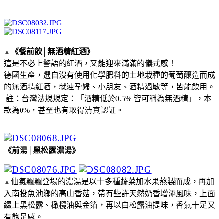
《餐前飲│無酒精紅酒》
▲
這是不必上警語的紅酒，又能迎來滿滿的儀式感！
德國生產，選自沒有使用化學肥料的土地栽種的葡萄釀造而成
的無酒精紅酒，就連孕婦、小朋友、酒精過敏等，皆能飲用。
註：台灣法規規定：「酒精低於0.5% 皆可稱為無酒精」，本
款為0%，甚至也有取得清真認証。
《前湯│黑松露濃湯》
仙氣飄飄登場的濃湯是以十多種蔬菜加水果熬製而成，再加
▲
入南投魚池鄉的高山香菇，帶有些許天然奶香增添風味，上面
綴上黑松露、橄欖油與金箔，再以白松露油提味，香氣十足又
有飽足感。