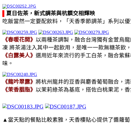
▌
夏日佐茶，新式調茶與杭饌交相輝映
吃飯當然一定要配飲料，「天香季節調茶」系列以優
《春暖花開》
以兩種茶調製，融合台灣獨有金萱烏龍
凍 將茶湯注入其中一起飲用，是唯一一款無糖茶飲
《白露美人》
選用近年來流行的手工白茶，融合紫蘇
味。
《龍吟翠露》
將杭州龍井的豆香與麝香葡萄融合，清
《茉香胭脂》
以茉莉綠茶為基底，搭佐白桃果泥，香
▲當天點的餐點比較素雅，天香樓貼心提供了醬蘿蔔