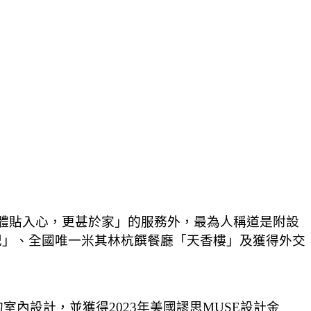
持「體貼入心，更甚於家」的服務外，最為人稱道是附設
山英紀」、全國唯一米其林杭饌餐廳「天香樓」及獲得外交
。
內設計，並獲得2023年美國謬思MUSE設計金