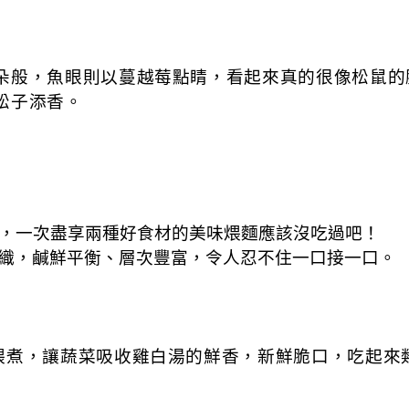
朵般，魚眼則以蔓越莓點睛，看起來真的很像松鼠的
松子添香。
，一次盡享兩種好食材的美味煨麵應該沒吃過吧！
織，鹹鮮平衡、層次豐富，令人忍不住一口接一口。
煨煮，讓蔬菜吸收雞白湯的鮮香，新鮮脆口，吃起來