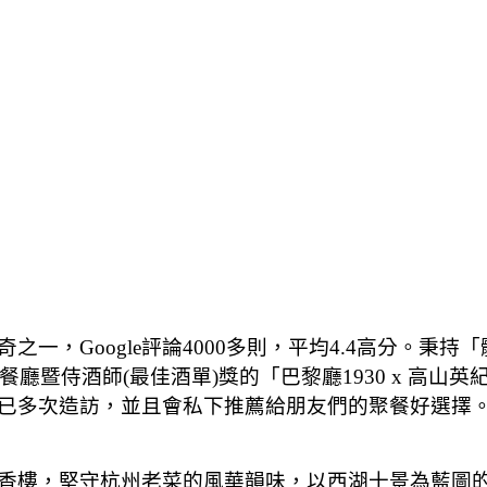
一，Google評論4000多則，平均4.4高分。秉
餐廳暨侍酒師(最佳酒單)獎的「巴黎廳1930 x 高
已多次造訪，並且會私下推薦給朋友們的聚餐好選擇
樓，堅守杭州老菜的風華韻味，以西湖十景為藍圖的室