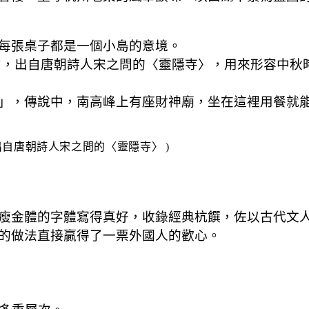
每張桌子都是一個小島的意境。
句，出自唐朝詩人宋之問的〈靈隱寺〉，用來形容中秋
」，傳說中，南高峰上有座財神廟，坐在這裡用餐就
出自唐朝詩人宋之問的〈靈隱寺〉
 )
瘦金體的字體寫得真好，收錄經典杭饌，佐以古代文
的做法直接贏得了一票外國人的歡心。