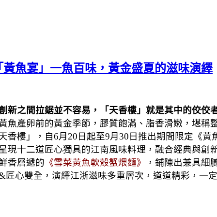
「黃魚宴」一魚百味，黃金盛夏的滋味演繹
創新之間拉鋸並不容易，「天香樓」就是其中的佼佼
黃魚產卵前的黃金季節，膠質飽滿、脂香滑嫩，堪稱
香樓」，自6月20日起至9月30日推出期間限定《黃
呈現十二道匠心獨具的江南風味料理，融合經典與創
鮮香層遞的
《雪菜黃魚軟殼蟹煨麵》
，鋪陳出兼具細
&匠心雙全，演繹江浙滋味多重層次，道道精彩，一