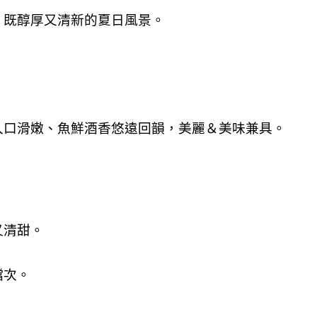
、既醇厚又清新的夏日風景。
入口滑嫩、魚鮮酒香悠遠回韻，美麗＆美味兼具。
又清甜。
檔次。