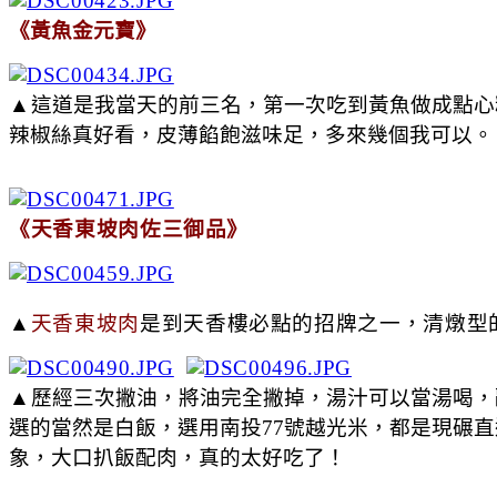
《黃魚金元寶》
▲
這道是我當天的前三名，第一次吃到黃魚做成點心
辣椒絲真好看，皮薄餡飽滋味足，多來幾個我可以。
《天香東坡肉佐三御品》
▲
天香東坡肉
是到天香樓必點的招牌之一，清燉型
▲
歷經三次撇油，將油完全撇掉，湯汁可以當湯喝，
選的當然是白飯，選用南投77號越光米，都是現碾
象，大口扒飯配肉，真的太好吃了！