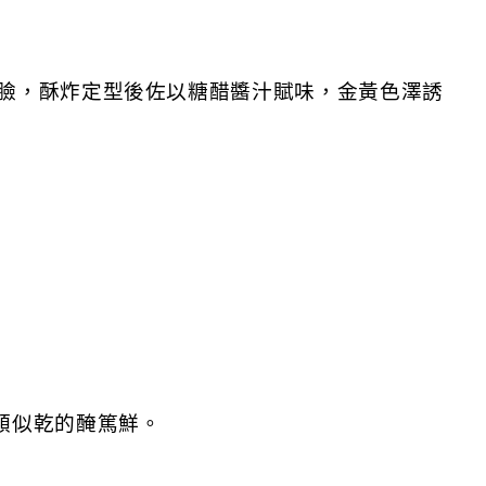
臉，酥炸定型後佐以糖醋醬汁賦味，金黃色澤誘
類似乾的醃篤鮮。