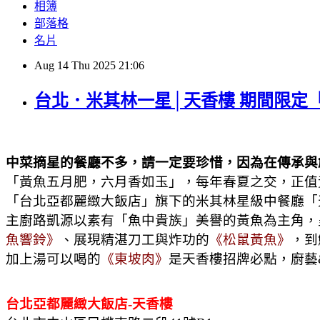
相簿
部落格
名片
Aug
14
Thu
2025
21:06
台北．米其林一星│天香樓 期間限定
中菜摘星的餐廳不多，請一定要珍惜，因為在傳承與
「黃魚五月肥，六月香如玉」，每年春夏之交，正值
「台北亞都麗緻大飯店」旗下的米其林星級中餐廳「天
主廚路凱源以素有「魚中貴族」美譽的黃魚為主角，
魚響鈴》
、展現精湛刀工與炸功的
《松鼠黃魚》
，到
加上湯可以喝的
《東坡肉》
是天香樓招牌必點，廚藝
台北亞都麗緻大飯店-天香樓