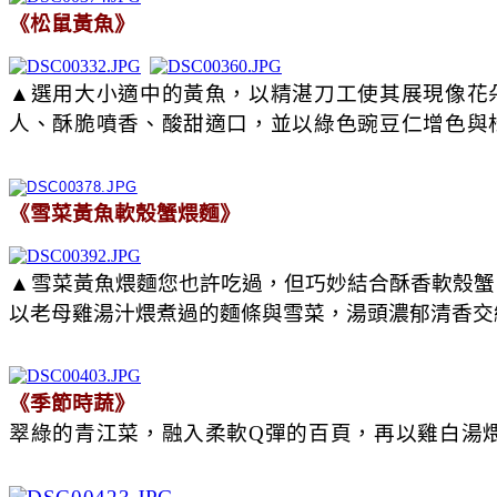
《松鼠黃魚》
▲選用大小適中的黃魚，以精湛刀工使其展現像花
人、酥脆噴香、酸甜適口，並以綠色豌豆仁增色與
《雪菜黃魚軟殼蟹煨麵》
▲
雪菜黃魚煨麵您也許吃過，但巧妙結合酥香軟殼蟹
以老母雞湯汁煨煮過的麵條與雪菜，湯頭濃郁清香交
《季節時蔬》
翠綠的青江菜，融入柔軟Q彈的百頁，再以雞白湯