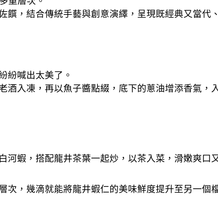
味多重層次。
佐饌，結合傳統手藝與創意演繹，呈現既經典又當代
紛紛喊出太美了。
老酒入凍，再以魚子醬點綴，底下的蔥油增添香氣，
白河蝦，搭配龍井茶葉一起炒，以茶入菜，滑嫩爽口
層次，幾滴就能將龍井蝦仁的美味鮮度提升至另一個