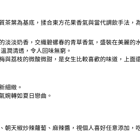
質茶葉為基底，揉合東方花果香氣與當代調飲手法，
的淡淡奶香，交織碧螺春的青草香氣，盛裝在美麗的
，溫潤清透，令人回味無窮。
梅與荔枝的微酸微甜，是女生比較喜歡的味道，上面
新細緻。
氣婉轉如夏日戀曲。
、朝天椒炒辣蘿蔔、麻辣醬，視個人喜好任意添加，