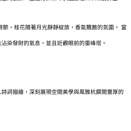
時節，桂花隨著月光靜靜綻放，香氣飄散的氛圍。 當
能沾染發財的氣息，並且近觀眼前的雷峰塔。
人詩詞描繪，深刻展現空間美學與風雅杭饌間豐厚的