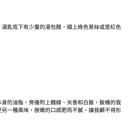
，湯匙底下有少量的湯包醋，綴上綠色蔥絲或是紅色
本身的油脂，旁邊附上麵線、米香和白飯，飯桶的我
受另一種風味，腴嫩的口感肥而不膩，讓我顧不得形