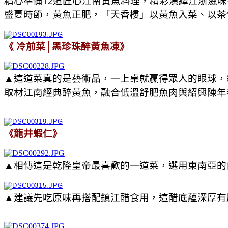
精心準備12道匠心江南黃魚料理，精彩演繹江浙滋
盛夏時節，黃魚正肥，「天香樓」以黃魚入菜、以茶
《 冷前菜│黑珍珠醉黃魚凍》
▲這道菜真的是藝術品，一上桌就贏得眾人的眼球，
取材江南經典醉黃魚，融合低溫舒肥魚肉與紹興陳年
《龍井蝦仁》
▲相傳這是乾隆皇帝最喜歡的一道菜，選用東南亞的
▲建議先吃原味再搭配鎮江醋食用，這醋底蘊深厚有