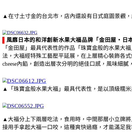
▲
在寸土寸金的台北市，店內還設有日式庭園景觀，
▌
風靡日本的和洋創新水果大福品牌「金田屋・日
「金田屋」最具代表性的作品「珠寶盒般的水果大福
法，大福經特殊工藝壓平延展，在上層精心裝飾各式鮮
cheese內餡，創造出層次分明的絕佳口感，風味細
▲「珠寶盒般水果大福」最具代表性，是以頂級糯米
▲大福分上下兩層吃法，食用時，中間那層小立牌將
接用手拿起大福一口咬，這種爽快過癮，才能滿足我