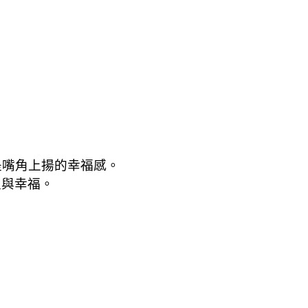
是嘴角上揚的幸福感。
足與幸福。