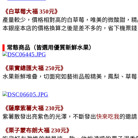
《白草莓
大福
 350元》
產量較少，價格相對高的白草莓，唯美的微酸甜，精
本銀座本店的價格換算之後是差不多的，省下機票錢
▌
常態商品（皆選用優質新鮮水果）
《果實總匯
大福
 250元》
水果新鮮堆疊，切面宛如藝術品般精美，鳳梨、草莓、
《薩摩紫薯
大福
 230元》
紫薯散發出亮紫色的光澤，不斷發出
快來吃我
的邀請
《栗子蒙布朗
大福
 230元》