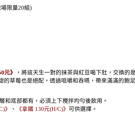
現場限量20組)
50元》
，將這天生一對的抹茶與紅豆喝下肚，交換的
甜的草莓也是絕配，透過咀嚼和吞嚥，帶來滿滿的飽
層和底部都有，必須上下攪拌均勻後飲用
。
C)》
、
《拿鐵 130元(H/C)》
可供選擇。