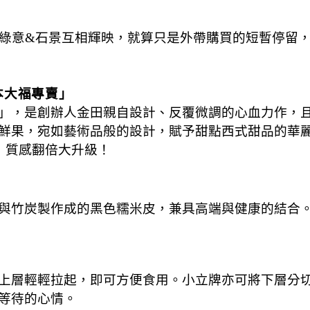
綠意&石景互相輝映，就算只是外帶購買的短暫停留
本大福專賣」
」，是創辦人金田親自設計、反覆微調的心血力作，
果，宛如藝術品般的設計，賦予甜點西式甜品的華麗視
膩，質感翻倍大升級！
與竹炭製作成的黑色糯米皮，兼具高端與健康的結合
上層輕輕拉起，即可方便食用。小立牌亦可將下層分
等待的心情。