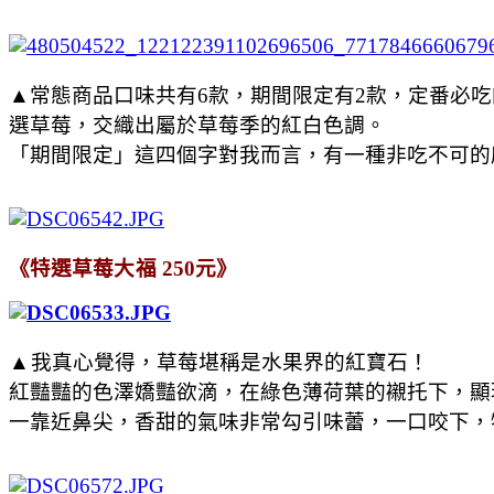
▲常態商品口味共有6款，期間限定有2款，定番必
選草莓，交織出屬於草莓季的紅白色調。
「期間限定」這四個字對我而言，有一種非吃不可的
《特選草莓
大福
 250元》
▲
我真心覺得，草莓堪稱是水果界的紅寶石！
紅豔豔的色澤嬌豔欲滴，在綠色薄荷葉的襯托下，顯
一靠近鼻尖，香甜的氣味非常勾引味蕾，一口咬下，