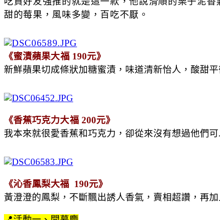
吃貨好友強推的就是這一款，他說滑順的栗子泥香
甜的莓果，風味多變，百吃不厭。
《蜜漬蘋果
大福
 190元》
新鮮蘋果切成條狀加糖蜜漬，味道清新怡人，酸甜平
《香蕉巧克力
大福
 200元》
我本來就很愛香蕉和巧克力，卻從來沒有想過他們可
《沁香鳳梨大福  190元》
黃澄澄的鳳梨，不斷飄出誘人香氣，賣相超讚，再加
📍活動一、開幕慶