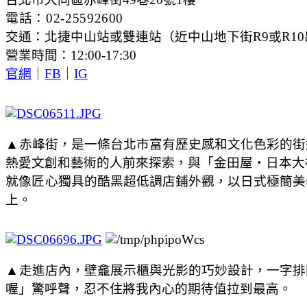
電話
：02-25592600
交通：北捷中山站或雙連站（近中山地下街R9或R10
營業時間：12:00-17:30
官網
｜
FB
｜
IG
▲
赤峰街，是一條台北市富有歷史感和文化色彩的街
熱愛文創和藝術的人前來探索，
與「金田屋・日本大
就像
匠心
獨具的酷黑超低調店鋪外觀，以日式極簡美
上。
▲
走進店內，壁龕展示櫃與光影的巧妙設計，一字排
喔」驚呼聲，忍不住將我內心的期待值拉到最高。