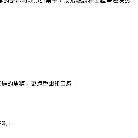
要的是那顆糖漬過栗子，以及聽說裡面藏著滋味酸
炙過的焦糖，更添香甜和口感。
必吃。