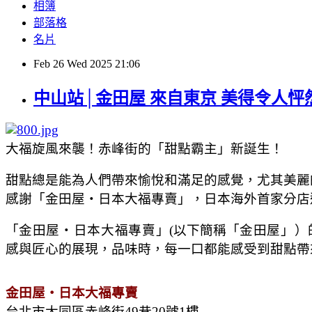
相簿
部落格
名片
Feb
26
Wed
2025
21:06
中山站│金田屋 來自東京 美得令人
大福旋風來襲！赤峰街的「甜點霸主」新誕生！
甜點總是能為人們帶來愉悅和滿足的感覺，尤其美麗
感謝「
金田屋・日本大福專賣
」，日本海外首家分店
「
金田屋・日本大福專賣
」(以下簡稱
「
金田屋
」）
感與匠心的展現，品味時，每一口都能感受到甜點帶
金田屋・日本大福專賣
台北市大同區赤峰街49巷20號1樓