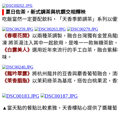
▌
夏日佐茶，新式調茶與杭饌交相輝映
吃飯當然一定要配飲料，「天香季節調茶」系列以優
《春暖花開》
以兩種茶調製，融合台灣獨有金萱烏龍
凍 將茶湯注入其中一起飲用，是唯一一款無糖茶飲
《白露美人》
選用近年來流行的手工白茶，融合紫蘇
味。
《龍吟翠露》
將杭州龍井的豆香與麝香葡萄融合，清
《茉香胭脂》
以茉莉綠茶為基底，搭佐白桃果泥，香
▲當天點的餐點比較素雅，天香樓貼心提供了醬蘿蔔