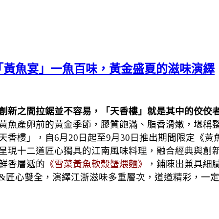
「黃魚宴」一魚百味，黃金盛夏的滋味演繹
創新之間拉鋸並不容易，「天香樓」就是其中的佼佼
黃魚產卵前的黃金季節，膠質飽滿、脂香滑嫩，堪稱
香樓」，自6月20日起至9月30日推出期間限定《黃
呈現十二道匠心獨具的江南風味料理，融合經典與創
鮮香層遞的
《雪菜黃魚軟殼蟹煨麵》
，鋪陳出兼具細
&匠心雙全，演繹江浙滋味多重層次，道道精彩，一