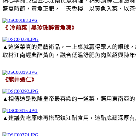
精心準備12道匠心江南黃魚料理，精彩演繹江浙滋
盛夏時節，黃魚正肥，「天香樓」以黃魚入菜、以茶
《 冷前菜│黑珍珠醉黃魚凍》
▲這道菜真的是藝術品，一上桌就贏得眾人的眼球，
取材江南經典醉黃魚，融合低溫舒肥魚肉與紹興陳年
《龍井蝦仁》
▲相傳這是乾隆皇帝最喜歡的一道菜，選用東南亞的
▲建議先吃原味再搭配鎮江醋食用，這醋底蘊深厚有