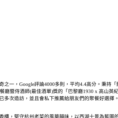
一，Google評論4000多則，平均4.4高分。秉
餐廳暨侍酒師(最佳酒單)獎的「巴黎廳1930 x 高
已多次造訪，並且會私下推薦給朋友們的聚餐好選擇
樓，堅守杭州老菜的風華韻味，以西湖十景為藍圖的室