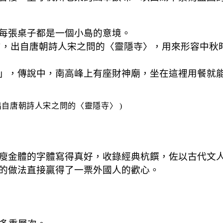
每張桌子都是一個小島的意境。
句，出自唐朝詩人宋之問的〈靈隱寺〉，用來形容中秋
」，傳說中，南高峰上有座財神廟，坐在這裡用餐就
出自唐朝詩人宋之問的〈靈隱寺〉
 )
瘦金體的字體寫得真好，收錄經典杭饌，佐以古代文
的做法直接贏得了一票外國人的歡心。