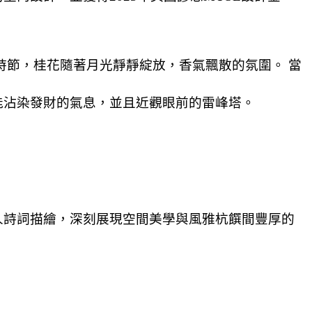
時節，桂花隨著月光靜靜綻放，香氣飄散的氛圍。 當
能沾染發財的氣息，並且近觀眼前的雷峰塔。
人詩詞描繪，深刻展現空間美學與風雅杭饌間豐厚的