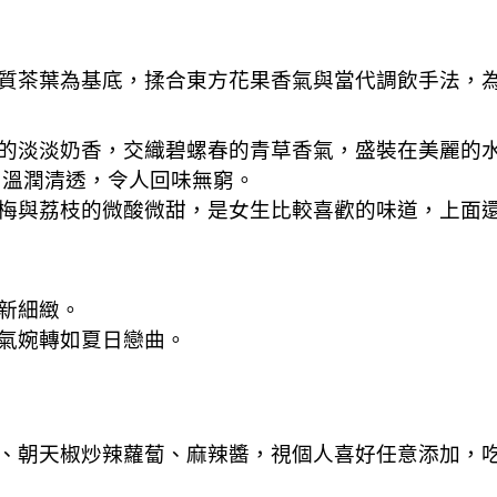
質茶葉為基底，揉合東方花果香氣與當代調飲手法，
的淡淡奶香，交織碧螺春的青草香氣，盛裝在美麗的
，溫潤清透，令人回味無窮。
梅與荔枝的微酸微甜，是女生比較喜歡的味道，上面
新細緻。
氣婉轉如夏日戀曲。
、朝天椒炒辣蘿蔔、麻辣醬，視個人喜好任意添加，