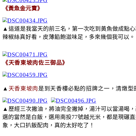
《黃魚金元寶》
▲
這道是我當天的前三名，第一次吃到黃魚做成點心
辣椒絲真好看，皮薄餡飽滋味足，多來幾個我可以。
《天香東坡肉佐三御品》
▲
天香東坡肉
是到天香樓必點的招牌之一，清燉型
▲
歷經三次撇油，將油完全撇掉，湯汁可以當湯喝，
選的當然是白飯，選用南投77號越光米，都是現碾
象，大口扒飯配肉，真的太好吃了！