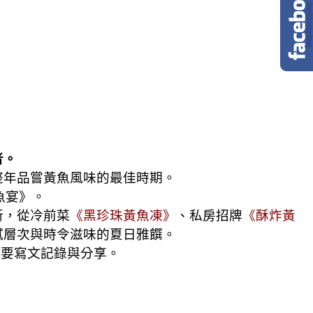
者。
整年品嘗黃魚風味的最佳時期。
魚宴》。
新，從冷前菜
《黑珍珠黃魚凍》
、私房招牌
《酥炸黃
膩層次與時令滋味的夏日雅饌。
定要寫文記錄與分享。