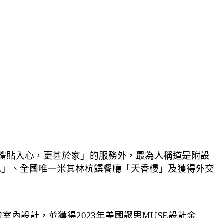
持「體貼入心，更甚於家」的服務外，最為人稱道是附設
山英紀」、全國唯一米其林杭饌餐廳「天香樓」及獲得外交
。
內設計，並獲得2023年美國謬思MUSE設計金