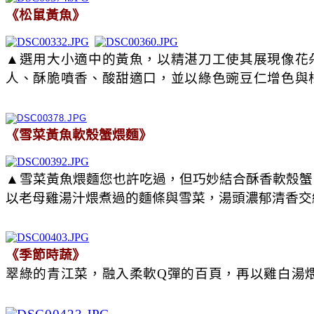
《松鼠黃魚》
▲選用大小適中的黃魚，以精湛刀工使其展現像花
人、酥脆噴香、酸甜適口，並以綠色豌豆仁增色與
《雪菜黃魚軟殼蟹煨麵》
▲
雪菜黃魚煨麵您也許吃過，但巧妙結合酥香軟殼蟹
以老母雞湯汁煨煮過的麵條與雪菜，湯頭濃郁清香交
《季節時蔬》
翠綠的青江菜，融入柔軟Q彈的百頁，再以雞白湯