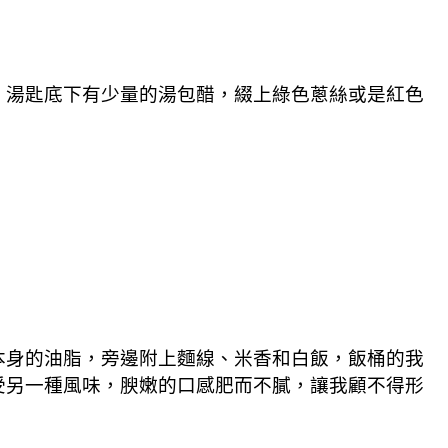
，湯匙底下有少量的湯包醋，綴上綠色蔥絲或是紅色
本身的油脂，旁邊附上麵線、米香和白飯，飯桶的我
受另一種風味，腴嫩的口感肥而不膩，讓我顧不得形