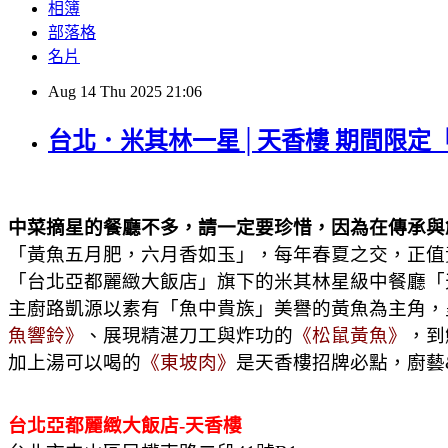
相簿
部落格
名片
Aug
14
Thu
2025
21:06
台北．米其林一星│天香樓 期間限定
中菜摘星的餐廳不多，請一定要珍惜，因為在傳承與
「黃魚五月肥，六月香如玉」，每年春夏之交，正值
「台北亞都麗緻大飯店」旗下的米其林星級中餐廳「天
主廚路凱源以素有「魚中貴族」美譽的黃魚為主角，
魚響鈴》
、展現精湛刀工與炸功的
《松鼠黃魚》
，到
加上湯可以喝的
《東坡肉》
是天香樓招牌必點，廚藝
台北亞都麗緻大飯店-天香樓