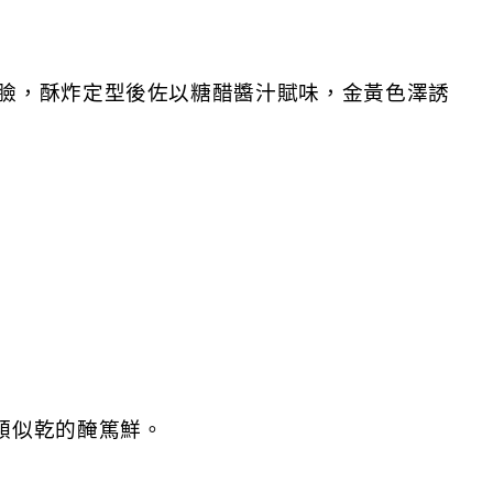
臉，酥炸定型後佐以糖醋醬汁賦味，金黃色澤誘
類似乾的醃篤鮮。