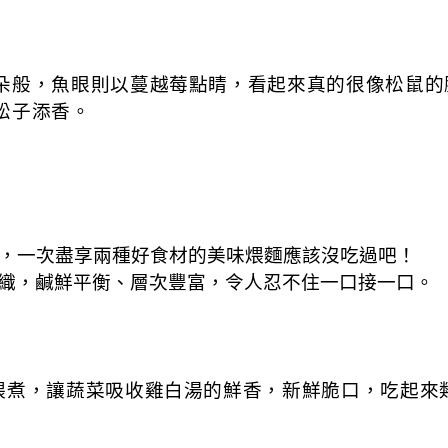
朵般，魚眼則以蔓越莓點睛，看起來真的很像松鼠的
松子添香。
，一次盡享兩種好食材的美味煨麵應該沒吃過吧！
織，鹹鮮平衡、層次豐富，令人忍不住一口接一口。
煨煮，讓蔬菜吸收雞白湯的鮮香，新鮮脆口，吃起來