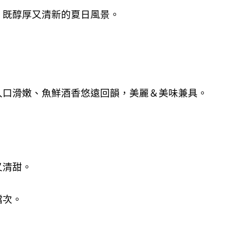
、既醇厚又清新的夏日風景。
入口滑嫩、魚鮮酒香悠遠回韻，美麗＆美味兼具。
又清甜。
檔次。