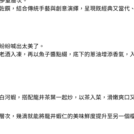
味多重層次。
佐饌，結合傳統手藝與創意演繹，呈現既經典又當代
紛紛喊出太美了。
老酒入凍，再以魚子醬點綴，底下的蔥油增添香氣，
白河蝦，搭配龍井茶葉一起炒，以茶入菜，滑嫩爽口
層次，幾滴就能將龍井蝦仁的美味鮮度提升至另一個