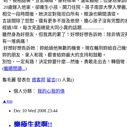
她，長相甜美、五官細緻、身材標準、溫柔體貼；但身為軍訓
20歲嫁入他家，卻連生小孩、開刀住院、孩子南部大學入學
相交一段時間後，她決定對我坦白所有，眼淚也瞬間潰堤。
言談間除了怨懟，還有更多不捨及依戀、擔心孩子沒有完整的
經過3年，每次見面總是大同小異的話題……………
雖然身為好朋友，但我真的累了！好想好想告訴她：除非情況
有一堆病痛！
好想好想告訴她：妳給過他無數的機會，現在輪到妳給自己機
妳的朋友、家人和我，都會給妳最大的支持和鼓勵。
別怕，一定有路！決定妳要什麼—然後，勇敢走出去！轉個彎
(繼續閱讀...)
龜毛麗 發表在
痞客邦
留言
(1)
人氣(
)
個人分類：
我的心我的情
▲top
Dec
10
Wed
2008
23:44
樂極生悲啊!!