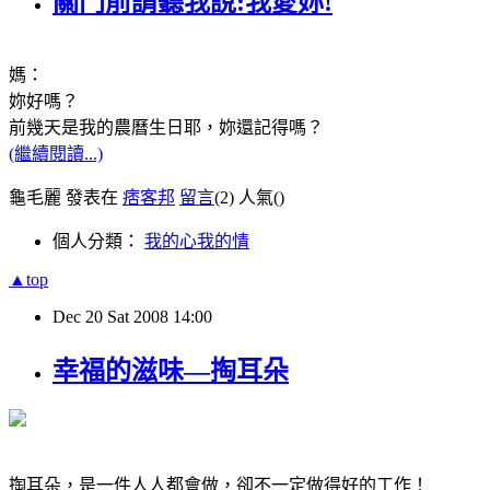
關門前請聽我說:我愛妳!
媽：
妳好嗎？
前幾天是我的農曆生日耶，妳還記得嗎？
(繼續閱讀...)
龜毛麗 發表在
痞客邦
留言
(2)
人氣(
)
個人分類：
我的心我的情
▲top
Dec
20
Sat
2008
14:00
幸福的滋味—掏耳朵
掏耳朵，是一件人人都會做，卻不一定做得好的工作！