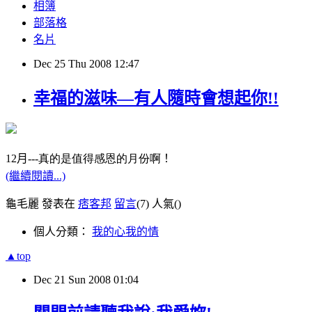
相簿
部落格
名片
Dec
25
Thu
2008
12:47
幸福的滋味—有人隨時會想起你!!
12
月
---真的是值得感恩的月份啊
！
(繼續閱讀...)
龜毛麗 發表在
痞客邦
留言
(7)
人氣(
)
個人分類：
我的心我的情
▲top
Dec
21
Sun
2008
01:04