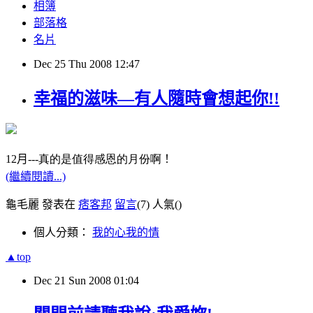
相簿
部落格
名片
Dec
25
Thu
2008
12:47
幸福的滋味—有人隨時會想起你!!
12
月
---真的是值得感恩的月份啊
！
(繼續閱讀...)
龜毛麗 發表在
痞客邦
留言
(7)
人氣(
)
個人分類：
我的心我的情
▲top
Dec
21
Sun
2008
01:04