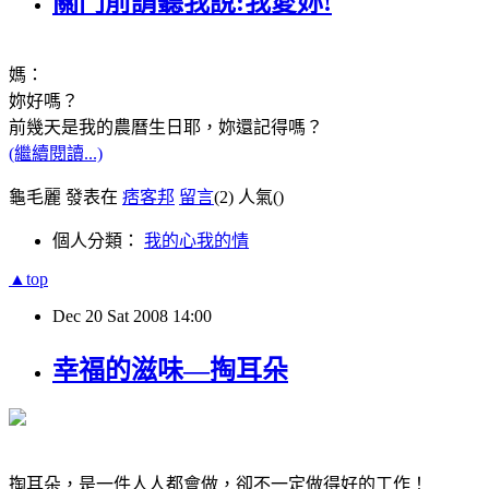
關門前請聽我說:我愛妳!
媽：
妳好嗎？
前幾天是我的農曆生日耶，妳還記得嗎？
(繼續閱讀...)
龜毛麗 發表在
痞客邦
留言
(2)
人氣(
)
個人分類：
我的心我的情
▲top
Dec
20
Sat
2008
14:00
幸福的滋味—掏耳朵
掏耳朵，是一件人人都會做，卻不一定做得好的工作！