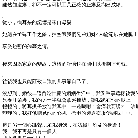
雖然知道癢，卻不一定可以工具正確的止癢及掏出成績。
<
從小，掏耳朵的記憶是來自母親，
她總在忙碌工作之餘，抽空讓我們兄弟姐妹
4人輪流趴在她腿
享受短暫的孺慕之情。
後來因為家庭的變故，這樣的記憶也在國中以後劃下句號。
<
往後我也只能莊敬自強的凡事靠自己了。
沒想到，婚後
---這倒吃甘蔗的婚姻生活中，我又重享這樣被愛
只要耳朵癢，我的另一半就會拿起椅墊，讓我趴在他的腿上，
輕輕的，將耳扒子放進我耳中，一邊囑咐：會痛就要說ㄛ，咳
靜靜的，我好像聽見他的心跳，微弱的透過衣服傳到我耳中。
這是另一個心跳聲
….在我身邊，在我觸耳所及的身邊！
我，我不再是只有一個人！
我不會再是一個人！