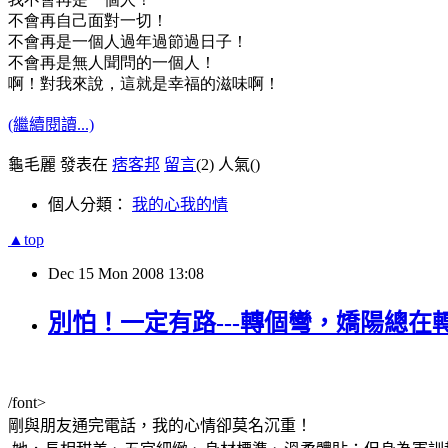
不會再自己面對一切！
不會再是一個人過年過節過日子！
不會再是無人聞問的一個人！
啊！對我來說，這就是幸福的滋味啊！
(繼續閱讀...)
龜毛麗 發表在
痞客邦
留言
(2)
人氣(
)
個人分類：
我的心我的情
▲top
Dec
15
Mon
2008
13:08
別怕！一定有路---轉個彎，嬌陽總在
/font>
剛與朋友通完電話，我的心情卻莫名沉重！