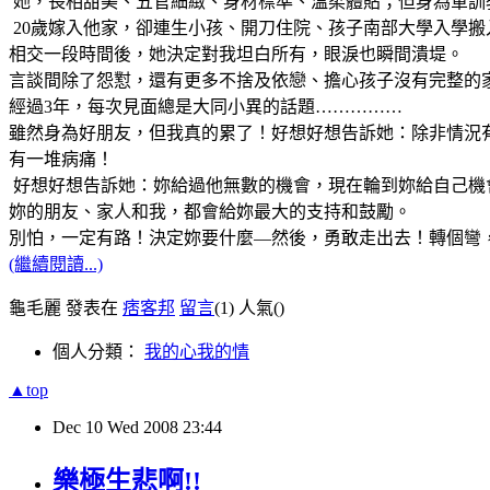
她，長相甜美、五官細緻、身材標準、溫柔體貼；但身為軍訓
20歲嫁入他家，卻連生小孩、開刀住院、孩子南部大學入學
相交一段時間後，她決定對我坦白所有，眼淚也瞬間潰堤。
言談間除了怨懟，還有更多不捨及依戀、擔心孩子沒有完整的
經過3年，每次見面總是大同小異的話題……………
雖然身為好朋友，但我真的累了！好想好想告訴她：除非情況
有一堆病痛！
好想好想告訴她：妳給過他無數的機會，現在輪到妳給自己機
妳的朋友、家人和我，都會給妳最大的支持和鼓勵。
別怕，一定有路！決定妳要什麼—然後，勇敢走出去！轉個彎
(繼續閱讀...)
龜毛麗 發表在
痞客邦
留言
(1)
人氣(
)
個人分類：
我的心我的情
▲top
Dec
10
Wed
2008
23:44
樂極生悲啊!!