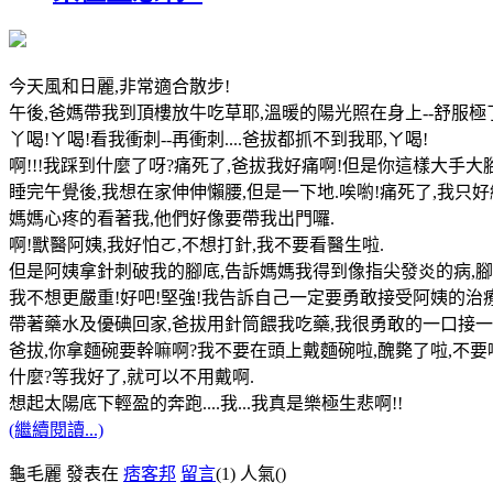
今天風和日麗,非常適合散步!
午後,爸媽帶我到頂樓放牛吃草耶,溫暖的陽光照在身上--舒服極了
丫喝!ㄚ喝!看我衝刺--再衝刺....爸拔都抓不到我耶,ㄚ喝!
啊!!!我踩到什麼了呀?痛死了,爸拔我好痛啊!但是你這樣大手大
睡完午覺後,我想在家伸伸懶腰,但是一下地.唉喲!痛死了,我只
媽媽心疼的看著我,他們好像要帶我出門囉.
啊!獸醫阿姨,我好怕ㄛ,不想打針,我不要看醫生啦.
但是阿姨拿針刺破我的腳底,告訴媽媽我得到像指尖發炎的病,腳底膿
我不想更嚴重!好吧!堅強!我告訴自己一定要勇敢接受阿姨的治療
帶著藥水及優碘回家,爸拔用針筒餵我吃藥,我很勇敢的一口接一
爸拔,你拿麵碗要幹嘛啊?我不要在頭上戴麵碗啦,醜斃了啦,不要
什麼?等我好了,就可以不用戴啊.
想起太陽底下輕盈的奔跑....我...我真是樂極生悲啊!!
(繼續閱讀...)
龜毛麗 發表在
痞客邦
留言
(1)
人氣(
)