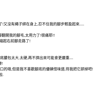
!又沒有繩子綁在身上,忍不住我的腳步輕盈起來.....
腳翻開我的腳毛,太用力了!很痛耶!!
好縮起右前腳走路了!
包太大.太硬,再不擠出來可能會更嚴重....
!
口的吸,但是我不喜歡腳底的優碘怪味道,待我把它舔掉吧!
啦.