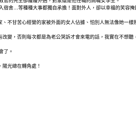
教官的先生卻履履外遇，對象還是他任職的高職女學生。
搬入宿舍…等種種大事都獨自承擔！面對外人，卻以幸福的笑容掩
家、不甘苦心經營的家被外面的女人佔據、怕別人無法像她一樣
有改變，否則每次都是為老公哭訴才會來電的話，我實在不想聽
會了。
，陽光總在轉角處！