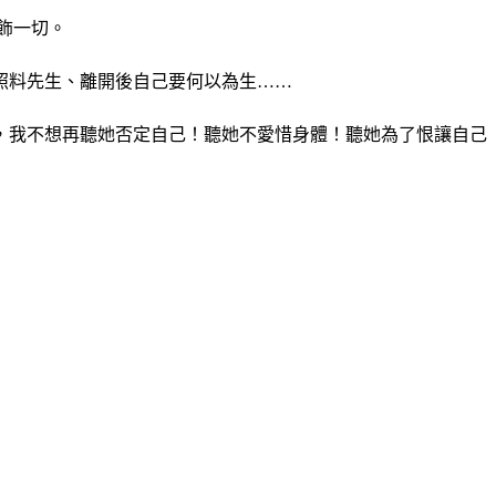
飾一切。
照料先生、離開後自己要何以為生……
，我不想再聽她否定自己！聽她不愛惜身體！聽她為了恨讓自己