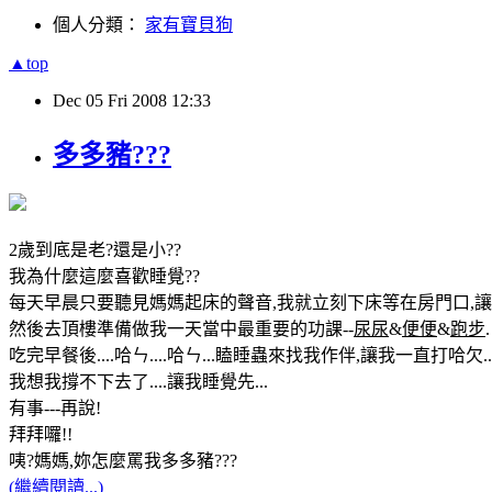
個人分類：
家有寶貝狗
▲top
Dec
05
Fri
2008
12:33
多多豬???
2歲到底是老?還是小??
我為什麼這麼喜歡睡覺??
每天早晨只要聽見媽媽起床的聲音,我就立刻下床等在房門口,讓
然後去頂樓準備做我一天當中最重要的功課--
尿尿
&
便便
&
跑步
.
吃完早餐後....哈ㄣ....哈ㄣ...瞌睡蟲來找我作伴,讓我一直打哈欠...
我想我撐不下去了....讓我睡覺先...
有事---再說!
拜拜囉!!
咦?媽媽,妳怎麼罵我多多豬???
(繼續閱讀...)