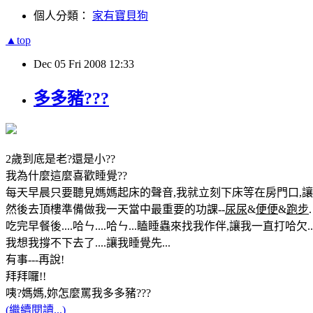
個人分類：
家有寶貝狗
▲top
Dec
05
Fri
2008
12:33
多多豬???
2歲到底是老?還是小??
我為什麼這麼喜歡睡覺??
每天早晨只要聽見媽媽起床的聲音,我就立刻下床等在房門口,讓
然後去頂樓準備做我一天當中最重要的功課--
尿尿
&
便便
&
跑步
.
吃完早餐後....哈ㄣ....哈ㄣ...瞌睡蟲來找我作伴,讓我一直打哈欠...
我想我撐不下去了....讓我睡覺先...
有事---再說!
拜拜囉!!
咦?媽媽,妳怎麼罵我多多豬???
(繼續閱讀...)