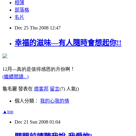
相簿
部落格
名片
Dec
25
Thu
2008
12:47
幸福的滋味—有人隨時會想起你!!
12
月
---真的是值得感恩的月份啊
！
(繼續閱讀...)
龜毛麗 發表在
痞客邦
留言
(7)
人氣(
)
個人分類：
我的心我的情
▲top
Dec
21
Sun
2008
01:04