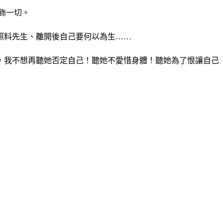
飾一切。
照料先生、離開後自己要何以為生……
，我不想再聽她否定自己！聽她不愛惜身體！聽她為了恨讓自己