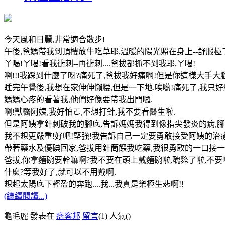
今天風和日麗,非常適合散步!
午後,爸媽帶我到頂樓放牛吃草耶,溫暖的陽光照在身上--舒服極了
丫喝!ㄚ喝!看我衝刺--再衝刺....爸拔都抓不到我耶,ㄚ喝!
啊!!!我踩到什麼了呀?痛死了,爸拔我好痛啊!但是你這樣大手大
睡完午覺後,我想在家伸伸懶腰,但是一下地.唉喲!痛死了,我只
媽媽心疼的看著我,他們好像要帶我出門囉.
啊!獸醫阿姨,我好怕ㄛ,不想打針,我不要看醫生啦.
但是阿姨拿針刺破我的腳底,告訴媽媽我得到像指尖發炎的病,腳底膿
我不想更嚴重!好吧!堅強!我告訴自己一定要勇敢接受阿姨的治療
帶著藥水及優碘回家,爸拔用針筒餵我吃藥,我很勇敢的一口接一
爸拔,你拿麵碗要幹嘛啊?我不要在頭上戴麵碗啦,醜斃了啦,不要
什麼?等我好了,就可以不用戴啊.
想起太陽底下輕盈的奔跑....我...我真是樂極生悲啊!!
(繼續閱讀...)
龜毛麗 發表在
痞客邦
留言
(1)
人氣(
)