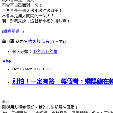
不會再自己面對一切！
不會再是一個人過年過節過日子！
不會再是無人聞問的一個人！
啊！對我來說，這就是幸福的滋味啊！
(繼續閱讀...)
龜毛麗 發表在
痞客邦
留言
(2)
人氣(
)
個人分類：
我的心我的情
▲top
Dec
15
Mon
2008
13:08
別怕！一定有路---轉個彎，嬌陽總在
/font>
剛與朋友通完電話，我的心情卻莫名沉重！