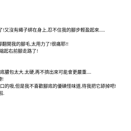
!又沒有繩子綁在身上,忍不住我的腳步輕盈起來.....
腳翻開我的腳毛,太用力了!很痛耶!!
好縮起右前腳走路了!
包太大.太硬,再不擠出來可能會更嚴重....
!
口的吸,但是我不喜歡腳底的優碘怪味道,待我把它舔掉吧!
啦.