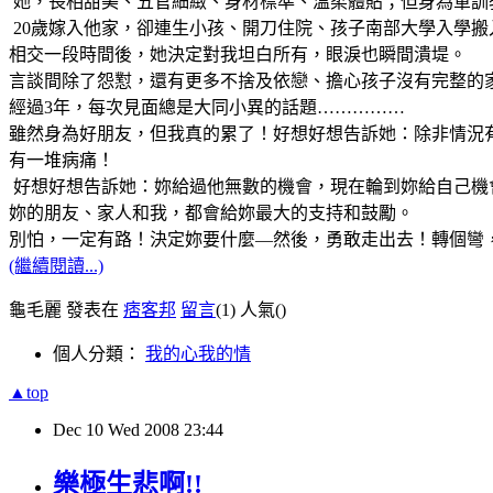
她，長相甜美、五官細緻、身材標準、溫柔體貼；但身為軍訓
20歲嫁入他家，卻連生小孩、開刀住院、孩子南部大學入學
相交一段時間後，她決定對我坦白所有，眼淚也瞬間潰堤。
言談間除了怨懟，還有更多不捨及依戀、擔心孩子沒有完整的
經過3年，每次見面總是大同小異的話題……………
雖然身為好朋友，但我真的累了！好想好想告訴她：除非情況
有一堆病痛！
好想好想告訴她：妳給過他無數的機會，現在輪到妳給自己機
妳的朋友、家人和我，都會給妳最大的支持和鼓勵。
別怕，一定有路！決定妳要什麼—然後，勇敢走出去！轉個彎
(繼續閱讀...)
龜毛麗 發表在
痞客邦
留言
(1)
人氣(
)
個人分類：
我的心我的情
▲top
Dec
10
Wed
2008
23:44
樂極生悲啊!!