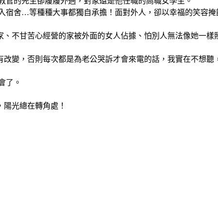
教官的先生卻履履外遇，對象還是他任職的高職女學生。
搬入宿舍…等種種大事都獨自承擔！面對外人，卻以幸福的笑容掩
家、不甘苦心經營的家被外面的女人佔據、怕別人無法像她一樣
有改變，否則每次都是為老公哭訴才會來電的話，我實在不想聽
會了。
，陽光總在轉角處！