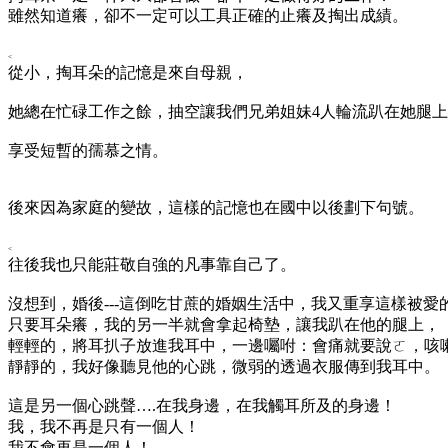
雖然知道癢，卻不一定可以工具正確的止癢及掏出成績。
<
從小，掏耳朵的記憶是來自母親，
她總在忙碌工作之餘，抽空讓我們兄弟姐妹
4人輪流趴在她腿
享受短暫的孺慕之情。
後來因為家庭的變故，這樣的記憶也在國中以後劃下句號。
<
往後我也只能莊敬自強的凡事靠自己了。
沒想到，婚後
---這倒吃甘蔗的婚姻生活中，我又重享這樣被愛
只要耳朵癢，我的另一半就會拿起椅墊，讓我趴在他的腿上，
輕輕的，將耳扒子放進我耳中，一邊囑咐：會痛就要說ㄛ，咳
靜靜的，我好像聽見他的心跳，微弱的透過衣服傳到我耳中。
這是另一個心跳聲
….在我身邊，在我觸耳所及的身邊！
我，我不再是只有一個人！
我不會再是一個人！