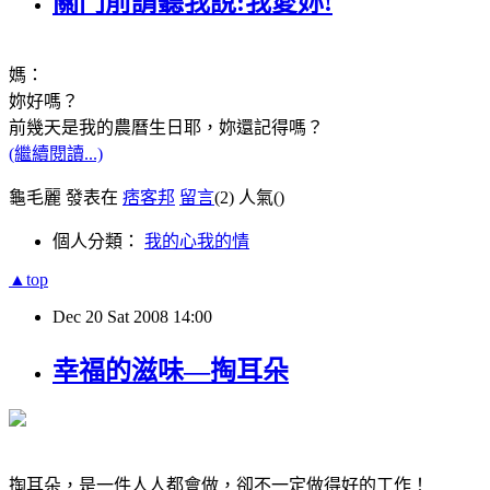
關門前請聽我說:我愛妳!
媽：
妳好嗎？
前幾天是我的農曆生日耶，妳還記得嗎？
(繼續閱讀...)
龜毛麗 發表在
痞客邦
留言
(2)
人氣(
)
個人分類：
我的心我的情
▲top
Dec
20
Sat
2008
14:00
幸福的滋味—掏耳朵
掏耳朵，是一件人人都會做，卻不一定做得好的工作！