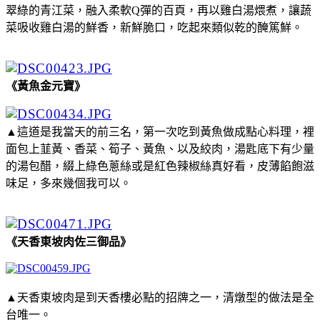
翠綠的青江菜，融入柔軟Q彈的百頁，再以雞白湯煨煮，讓蔬
菜吸收雞白湯的鮮香，新鮮脆口，吃起來類似乾的醃篤鮮。
《黃魚金元寶》
▲這道是我當天的前三名，第一次吃到黃魚做成點心料理，裡
面包上韮黃、香菜、筍子、黃魚、以及絞肉，湯匙底下有少量
的湯包醋，綴上綠色蔥絲或是紅色辣椒絲真好看，皮薄餡飽滋
味足，多來幾個我可以。
《天香東坡肉佐三御品》
▲天香東坡肉是到天香樓必點的招牌之一，清燉型的做法是全
台唯一。