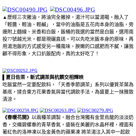
▲歷經三次撇油，將油完全撇掉，湯汁可以當湯喝，融入了
「輕醬、輕油、輕鹹」，當中的油脂是五花肉本身的油脂，旁
邊附上麵線、米香和白飯，飯桶的我選的當然是白飯，選用南
投77號越光米，都是現碾直送，可以先吃米飯本身的原味，再
用湯泡飯的方式感受另一種風味，腴嫩的口感肥而不膩，讓我
顧不得形象，大口扒飯配肉，真的太好吃了！
▌夏日佐茶，新式調茶與杭饌交相輝映
吃飯當然一定要配飲料，「天香季節調茶」系列以優質茶葉為
基底，揉合東方花果香氣與當代調飲手法，為盛夏上一抹雅致
清涼。
《春暖花開》
以兩種茶調製，融合台灣獨有金萱烏龍的淡淡奶
香，交織碧螺春的青草香氣，盛裝在美麗的水晶杯裡，裡面有
著紅色的洛神凍以及金黃色的蘋果凍 將茶湯注入其中一起飲