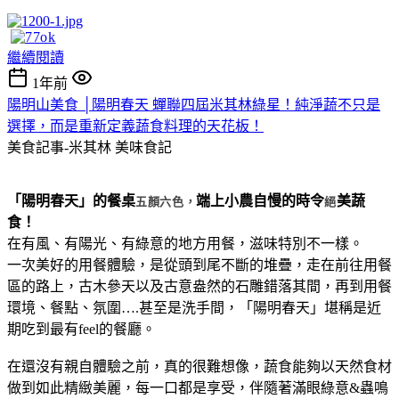
繼續閱讀
1年前
陽明山美食 │陽明春天 蟬聯四屆米其林綠星！純淨蔬不只是
選擇，而是重新定義蔬食料理的天花板！
美食記事-米其林
美味食記
「陽明春天」的餐桌
端上小農自慢的時令
美蔬
五顏六色，
絕
食！
在有風、有陽光、有綠意的地方用餐，滋味特別不一樣。
一次美好的用餐體驗，是從頭到尾不斷的堆疊，走在前往用餐
區的路上，古木參天以及古意盎然的石雕錯落其間，再到用餐
環境、餐點、氛圍….甚至是洗手間，「陽明春天」堪稱是近
期吃到最有feel的餐廳。
在還沒有親自體驗之前，真的很難想像，蔬食能夠以天然食材
做到如此精緻美麗，每一口都是享受，伴隨著滿眼綠意&蟲鳴