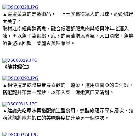
▲這道菜真的是藝術品，一上桌就贏得眾人的眼球，紛紛喊出
太美了。
取材江南經典醉黃魚，融合低溫舒肥魚肉與紹興陳年老酒入
凍，再以魚子醬點綴，底下的蔥油增添香氣，入口滑嫩、魚鮮
酒香悠遠回韻，美麗＆美味兼具。
《龍井蝦仁》
▲相傳這是乾隆皇帝最喜歡的一道菜，選用東南亞的白河蝦，
搭配龍井茶葉一起炒，以茶入菜，滑嫩爽口又清甜。
▲建議先吃原味再搭配鎮江醋食用，這醋底蘊深厚有層次，幾
滴就能將龍井蝦仁的美味鮮度提升至另一個檔次。