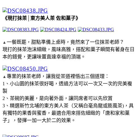
《現打抺茶│東方美人茶 佐和菓子》
一餐既罷，甜點準備上桌時，竟然來了一位抹茶老師？
▲
現打的抹茶泡沫細緻，風味高雅，搭配和菓子瞬間有著身在日
本的錯覺，更讓味蕾直達幸福的頂端。
專業的抹茶老師，讓我從茶道裡悟出三個道理：
▲
1、小山園的抹茶很好喝，透過方法可以一次又一次的完美複
製
2、茶碗的美麗，是向著外面，讓同席者可以先欣賞
3、精選新竹北埔的東方美人茶（又稱白毫烏龍或膨風茶)，具
有獨特的果香與蜜香，最適合用來搭佐細緻的「唐和家和菓
子」，發揮一加一大於二的效果。