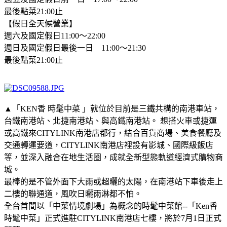
最後點菜21:00止
【假日全天候營業】
週六及國定假日11:00～22:00
週日及國定假日最後一日 11:00～21:30
最後點菜21:00止
▲「KEN香 時髦中菜 」就位於目前是三鐵共構的南港車站，
台鐵南港站、北捷南港站、與高鐵南港站。 想搭火車或捷運
或高鐵來CITYLINK南港店都行，結合百貨商場、美食餐廳及
交通轉運要道，CITYLINK南港店裡設有影城、國際級飯店
等，並深入融合在地生活圈，成就全新型態軌道經濟式購物商
城。
最棒的是不管外面下大雨或超曬的太陽，在南港站下車後走上
二樓的聯通道，風吹日曬雨淋都不怕。
全台首間以「中菜情境劇場」為概念的時髦中菜館--「Ken香
時髦中菜」正式進駐CITYLINK南港店七樓，將於7月1日正式