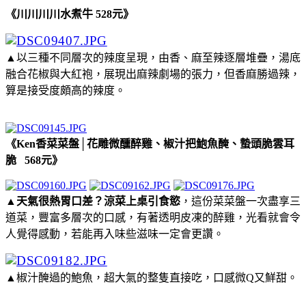
《川川川川水煮牛 528元》
▲以三種不同層次的辣度呈現，由香、麻至辣逐層堆疊，湯底
融合花椒與大紅袍，展現出麻辣劇場的張力，但香麻勝過辣，
算是接受度頗高的辣度。
《Ken香菜菜盤│花雕微醺醉雞、椒汁把鮑魚醃、蟄頭脆雲耳
脆 568元》
▲天氣很熱胃口差？涼菜上桌引食慾
，這份菜菜盤一次盡享三
道菜，豐富多層次的口感，有著透明皮凍的醉雞，光看就會令
人覺得感動，若能再入味些滋味一定會更讚。
▲椒汁醃過的鮑魚，超大氣的整隻直接吃，口感微Q又鮮甜。