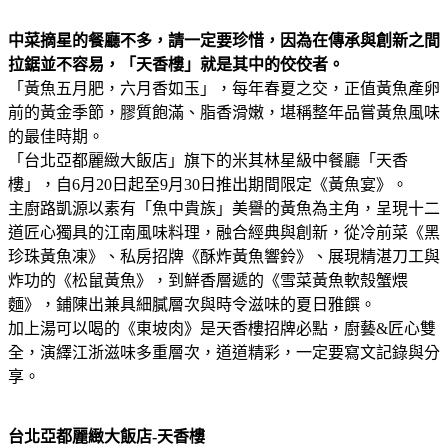
中菜摘星的餐廳不多，請一定要珍惜，因為在傳承與創新之間
拉鋸並不容易，「天香樓」就是其中的佼佼者。
「黃魚五月肥，六月香如玉」，每年春夏之交，正值黃魚產卵
前的黃金季節，膠質飽滿、脂香滑嫩，堪稱整年品嘗黃魚風味
的最佳時期。
「台北亞都麗緻大飯店」旗下的米其林星級中餐廳「天香
樓」，自6月20日起至9月30日推出期間限定《黃魚宴》。
主廚路凱源以素有「魚中貴族」美譽的黃魚為主角，呈現十二
道匠心獨具的江南風味料理，融合經典與創新，從冷前菜《黑
珍珠黃魚凍》、私房招牌《酥炸黃魚響鈴》、展現精湛刀工與
炸功的《松鼠黃魚》，到鮮香層遞的《雪菜黃魚軟殼蟹煨
麵》，鋪陳出兼具細膩層次與時令滋味的夏日雅饌。
加上湯可以喝的《東坡肉》是天香樓招牌必點，廚藝&匠心雙
全，演繹江浙滋味多重層次，道道精彩，一定要寫文記錄與分
享。
台北亞都麗緻大飯店-天香樓