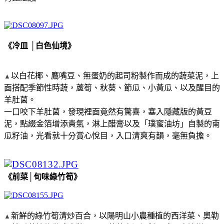
《冷皿 │白色仙境》
以白花椰、鷹嘴豆、無蛋奶的起司粉製作而成的蔬菜泥，上
▲
面搭配季節性時蔬，蘆筍、秋葵、節瓜、小黃瓜、以及醒目的
羊肚菌。
一口咬下羊肚菌，發現裡面竟然有驚喜，塞入隱藏版的黃豆
泥，點綴金箔增添貴氣，淋上醋膏以及「璞蜜油坊」自製的南
瓜籽油，光看就十分賞心悅目，入口清爽有韻，毫無負擔。
《前菜│旬味綠竹筍》
新鮮的綠竹筍清炒百合，以陽明山小農種植的西洋菜、奧勒
▲