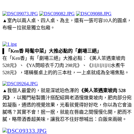
▲室內以兩人桌、四人桌、為主，還有一張可容10人的圓桌，
布幔ㄧ拉就是獨立包廂。
▌「Ken香 時髦中菜」大推必點的「劇場三絕」
在「Ken香」有「劇場三絕」大推必點：《美人茶遇東坡肉
528元》、《YA問晾衣千刀肉 298元》、《川川川川水煮牛
528元》，堪稱餐桌上的的三本柱，一上桌就成為全場焦點。
▲我個人最愛的，就是深琥珀色澤的
《美人茶遇東坡肉 528
元》
，以獨門秘製醬汁搭配紹興老酒慢燉東坡肉，肥肉部分宛
如凝脂，通透的視覺效果，光看就覺得好好吃，你以為它會油
膩嗎？其實不會！抿一抿，就能在唇齒之間慢慢化開，肥而不
膩，略帶酒香超美味，讓我忍不住好想喊出：白飯來兩碗。