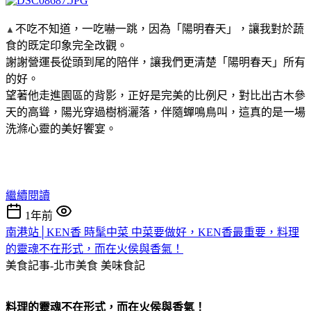
不吃不知道，一吃嚇一跳，因為「陽明春天」，讓我對於蔬
▲
食的既定印象完全改觀。
謝謝營運長從頭到尾的陪伴，讓我們更清楚「陽明春天」所有
的好。
望著他走進園區的背影，正好是完美的比例尺，對比出古木參
天的高聳，陽光穿過樹梢灑落，伴隨蟬鳴鳥叫，這真的是一場
洗滌心靈的美好饗宴。
繼續閱讀
1年前
南港站│KEN香 時髦中菜 中菜要做好，KEN香最重要，料理
的靈魂不在形式，而在火侯與香氣！
美食記事-北市美食
美味食記
料理的靈魂不在形式，而在火侯與香氣！