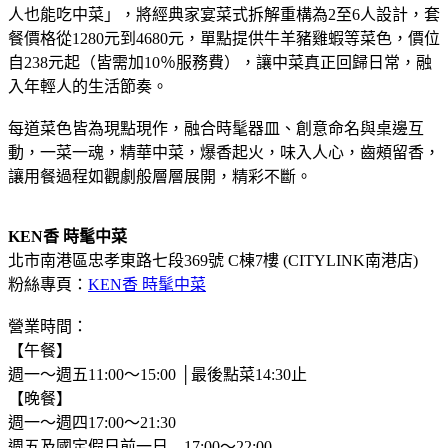
人也能吃中菜」，將經典家宴菜式拆解重構為2至6人設計，套
餐價格從1280元到4680元，單點提供牛羊豬雞蝦等菜色，價位
自238元起（皆需加10％服務費），讓中菜真正回歸日常，融
入年輕人的生活節奏。
每道菜色皆為現點現作，融合時髦器皿、創意命名與桌邊互
動，一菜一魂，精華中菜，爆香起火，味入人心，齒頰留香，
讓用餐過程如觀劇般層層展開，精彩不斷。
KEN香 時髦中菜
北市南港區忠孝東路七段369號 C棟7樓 (CITYLINK南港店)
粉絲專頁：
KEN香 時髦中菜
營業時間：
【午餐】
週一～週五11:00～15:00 │最後點菜14:30止
【晚餐】
週一～週四17:00～21:30
週五及國定假日前一日 17:00～22:00