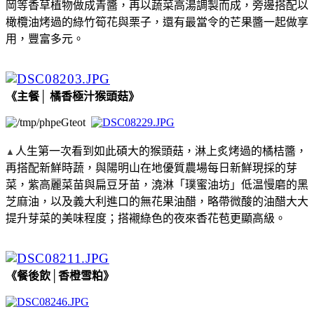
岡等香草植物做成青醬，再以蔬菜高湯調製而成，旁邊搭配以
橄欖油烤過的綠竹筍花與栗子，還有最當令的芒果醬一起做享
用，豐富多元。
《主餐│ 橘香極汁猴頭菇》
人生第一次看到如此碩大的猴頭菇，淋上炙烤過的橘桔醬，
▲
再搭配新鮮時蔬，與陽明山在地優質農場每日新鮮現採的芽
菜，紫高麗菜苗與扁豆牙苗，澆淋「璞蜜油坊」低温慢磨的黑
芝麻油，以及義大利進口的無花果油醋，略帶微酸的油醋大大
提升芽菜的美味程度；搭襯綠色的夜來香花苞更顯高級。
《餐後飲│香橙雪粕》