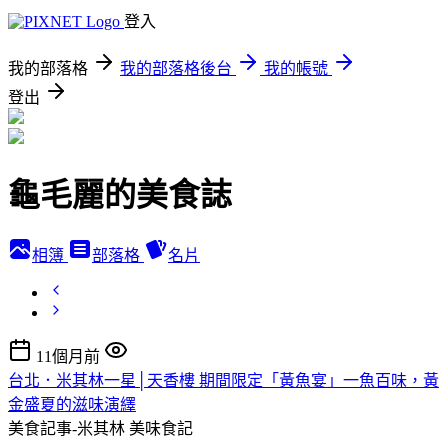
登入
我的部落格
我的部落格後台
我的帳號
登出
龜毛麗的美食誌
相簿
部落格
名片
11個月前
台北．米其林一星│天香樓 期間限定「黃魚宴」一魚百味，黃
金盛夏的滋味演繹
美食記事-米其林
美味食記