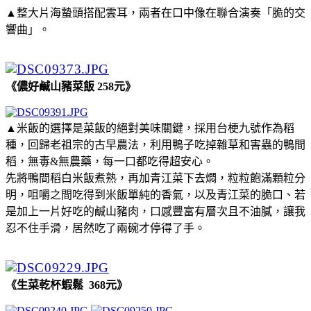
▲整大片海蟄頭搭配雲耳，兩者在口中像在聯合演奏「脆的交
響曲」。
《儂好鹹山豬菜飯 258元》
▲米飯的選擇是菜飯的絕對美味關鍵，採用台梗九號作為稻
種，回歸老祖宗的古早農法，利用鴨子吃掉雜草和害蟲的鴨間
稻，無毒&無農藥，每一口都吃得超安心。
先將鴨間稻白米飯煮熟，再加青江菜下去燜，粒粒飽滿顆粒分
明，咀嚼之間吃得到米飯單純的香氣，以及青江菜的脆口、若
是加上一片好吃的鹹山豬肉，口感豐富有層次且不油膩，讓我
忍不住手滑，居然吃了兩碗才停得了手。
《生菜乾杯蝦鬆 368元》