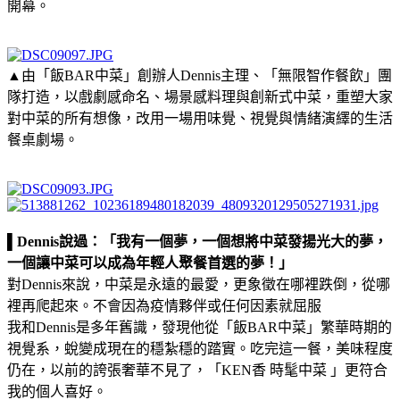
開幕。
▲由「飯BAR中菜」創辦人Dennis主理、「無限智作餐飲」團
隊打造，以戲劇感命名、場景感料理與創新式中菜，重塑大家
對中菜的所有想像，改用一場用味覺、視覺與情緒演繹的生活
餐桌劇場。
▌Dennis說過：「我有一個夢，一個想將中菜發揚光大的夢，
一個讓中菜可以成為年輕人聚餐首選的夢！」
對Dennis來說，中菜是永遠的最愛，更象徵在哪裡跌倒，從哪
裡再爬起來。不會因為疫情夥伴或任何因素就屈服
我和Dennis是多年舊識，發現他從「飯BAR中菜」繁華時期的
視覺系，蛻變成現在的穩紮穩的踏實。吃完這一餐，美味程度
仍在，以前的誇張奢華不見了，「KEN香 時髦中菜 」更符合
我的個人喜好。