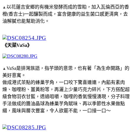
以花蓮吉安鄉的有機米發酵而成的雪粕，加入瓦倫西亞的香
▲
橙(香吉士)一起釀製而成，富含健康的益生菌口感更清爽，去
油解膩也能幫助消化。
《天菜VaSa》
VaSa是排灣族語，指芋頭的意思，也有著「為生命開路」的
▲
美好意寓。
做成港式茶點的蜂巢芋角，一口咬下驚喜連連，內餡有素肉
燥、咖哩粉、薑黃粉等，再灑上少量巧克力碎片，下方搭配超
級食物羽衣甘藍，透過咀嚼，咖哩的香氣慢慢湧現，分子料理
手法做成的醬油晶球為蜂巢芋角賦味、再以季節性水果做點
綴，風味與層次豐富，令人欲罷不能，一口接一口～