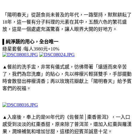
「陽明春天」從蔬食尚未普及的年代，一路堅持，默默耕耘了
18年，這一餐有分子料理的元素在其中，五顏六色的繁花盛
放，這是一個處處充滿驚喜，讓人眼界大開的好地方。
▌純淨蔬的用心，全台唯一
綠星套餐 /每人3980元+10%
▲餐前的洗手盅，非常有儀式感，彷彿帶著「遠道而來辛苦
了，我們為您洗塵」的貼心，先以檸檬片輕搓雙手，手部擺動
時會散發出檸檬清香；再以玫瑰花瓣獻上「陽明春天」給予賓
客們的祝福。
▲入座後，奉上的是90年代的《佐餐茶│棗香普洱》，一入口
感受到淡淡的紅棗香甜，原來除了普洱茶，還加入紅棗與羅漢
果，潤燥補氣和增加甘甜，這樣的迎賓茶誠意十足。