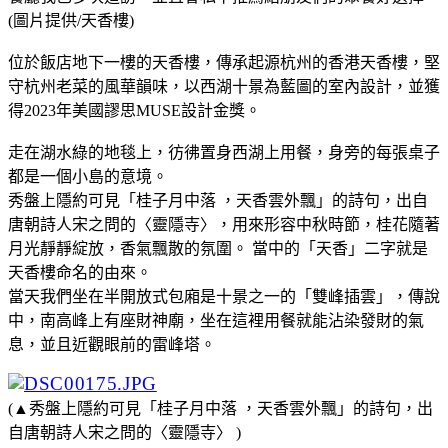
(圖片提供/天香樓)
位於飯店地下一樓的天香樓，傳承起源杭州的香港天香樓，堅
守杭州老菜的風華韻味，以西湖十景為藍圖的室內設計，並獲
得2023年美國謬思MUSE設計金獎。
走在湖水綠的地毯上，彷彿置身西湖上用餐，身旁的每張桌子
都是一個小島的意境。
秀盤上隱約可見「桂子月中落 ，天香雲外飄」的詩句，出自
唐朝詩人宋之問的〈靈隱寺〉，用來形容中秋時節，桂花隨著
月光靜靜綻放，香氣飄散的氛圍。 當中的「天香」二字就是
天香樓命名的由來。
當天我們坐在半開放式包廂是十景之一的「雙峰插雲」，傳說
中，南高峰上有座財神廟，坐在這裡用餐就能沾染發財的氣
息，並且近觀眼前的雷峰塔。
(▲秀盤上隱約可見「桂子月中落 ，天香雲外飄」的詩句，出
自唐朝詩人宋之問的〈靈隱寺〉 )