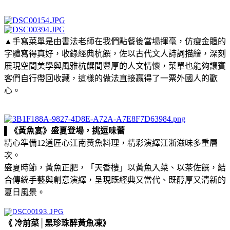
▲手寫菜單是由書法老師在我們點餐後當場揮毫，仿瘦金體的
字體寫得真好，收錄經典杭饌，佐以古代文人詩詞描繪，深刻
展現空間美學與風雅杭饌間豐厚的人文情懷，菜單也能夠讓賓
客們自行帶回收藏，這樣的做法直接贏得了一票外國人的歡
心。
▌《黃魚宴》盛夏登場，挑逗味蕾
精心準備12道匠心江南黃魚料理，精彩演繹江浙滋味多重層
次。
盛夏時節，黃魚正肥，「天香樓」以黃魚入菜、以茶佐饌，結
合傳統手藝與創意演繹，呈現既經典又當代、既醇厚又清新的
夏日風景。
《 冷前菜│黑珍珠醉黃魚凍》