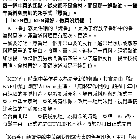
每一道中菜的起點，從來都不是食材，而是那一鍋熱油、一撮
辛香料與廚師的起手式「爆香」。
【「KEN香」KEN得好，做菜沒煩惱！】
「KEN香」就是俗稱的「爆香」，是為了釋放辛香料中的香
氣與風味，讓整道料理更有層次、更誘人。
中餐要好吃，爆香是一個非常重要的動作，通常是熱炒或燉煮
料理最重的開場白，將蔥、薑、蒜、辣椒等辛香料，經過熱油
加熱後，讓整個廚房瞬間香氣四溢。少了這個動作，後面技術
再強、食材再好，關鍵味道就是不夠到位。
「KEN香」時髦中菜乍看以為是全新的餐廳，其實是由「飯
BAR中菜」創辦人Dennis主理、「無限智作餐飲」超過十年中
菜經驗的團隊打造，以戲劇感命名、場景感料理與創新式中
菜，重塑大家對中菜的所有想像，改用一場用味覺、視覺與情
緒演繹的生活餐桌劇場。
全台首間以「中菜情境劇場」為概念的時髦中菜館「Ken香‧
時髦中菜」正式進駐CITYLINK南港，將於7月1日正式開幕！
「Ken香」顛覆傳統中菜總要圍爐大桌的舊有印象，主打「兩