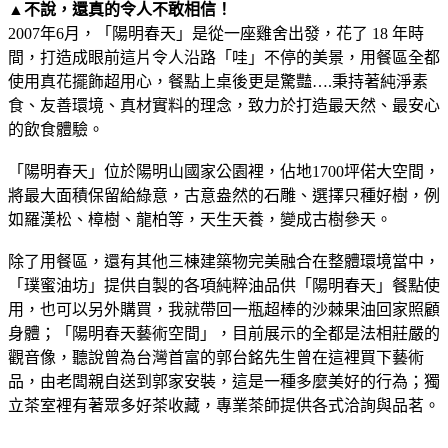
▲不說，還真的令人不敢相信！
2007年6月，「陽明春天」是從一座雞舍出發，花了 18 年時
間，打造成眼前這片令人沿路「哇」不停的美景，用餐區全都
使用真花擺飾超用心，餐點上桌後更是驚豔….秉持著純淨素
食、友善環境、真材實料的理念，致力於打造最天然、最安心
的飲食體驗。
「陽明春天」位於陽明山國家公園裡，佔地1700坪偌大空間，
將最大面積保留給綠意，古意盎然的石雕、選擇只種好樹，例
如羅漢松、樟樹、龍柏等，天生天養，變成古樹參天。
除了用餐區，還有其他三棟建築物完美融合在整體環境當中，
「璞蜜油坊」提供自製的各項純粹油品供「陽明春天」餐點使
用，也可以另外購買，我就帶回一瓶超棒的沙棘果油回家照顧
身體；「陽明春天藝術空間」，目前展示的全都是法相莊嚴的
觀音像，聽說曾為台灣首富的郭台銘先生曾在這裡買下藝術
品，由老闆親自送到郭家安裝，這是一種多麼美好的行為；獨
立茶室裡有著眾多好茶收藏，專業茶師提供各式洽詢與品茗。