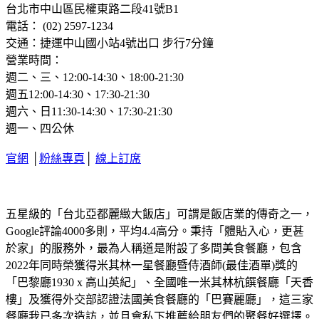
台北市中山區民權東路二段41號B1
電話： (02) 2597-1234
交通：捷運中山國小站4號出口 步行7分鐘
營業時間：
週二、三、12:00-14:30、18:00-21:30
週五12:00-14:30、17:30-21:30
週六、日11:30-14:30、17:30-21:30
週一、四公休
官網
│
粉絲專頁
│
線上訂席
五星級的「台北亞都麗緻大飯店」可謂是飯店業的傳奇之一，
Google評論4000多則，平均4.4高分。秉持「體貼入心，更甚
於家」的服務外，最為人稱道是附設了多間美食餐廳，包含
2022年同時榮獲得米其林一星餐廳暨侍酒師(最佳酒單)獎的
「巴黎廳1930 x 高山英紀」、全國唯一米其林杭饌餐廳「天香
樓」及獲得外交部認證法國美食餐廳的「巴賽麗廳」，這三家
餐廳我已多次造訪，並且會私下推薦給朋友們的聚餐好選擇。