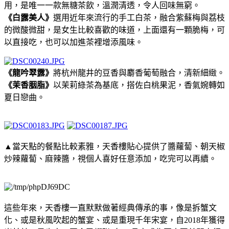
用，是唯一一款無糖茶飲，溫潤清透，令人回味無窮。
《白露美人》
選用近年來流行的手工白茶，融合紫蘇梅與荔枝
的微酸微甜，是女生比較喜歡的味道，上面還有一顆脆梅，可
以直接吃，也可以加進茶裡增添風味。
《龍吟翠露》
將杭州龍井的豆香與麝香葡萄融合，清新細緻。
《茉香胭脂》
以茉莉綠茶為基底，搭佐白桃果泥，香氣婉轉如
夏日戀曲。
▲當天點的餐點比較素雅，天香樓貼心提供了醬蘿蔔、朝天椒
炒辣蘿蔔、麻辣醬，視個人喜好任意添加，吃完可以再續。
這些年來，天香樓一直默默做著經典傳承的事，像是拆蟹文
化、或是秋風吹起的蟹宴、或是重現千年宋宴，自2018年獲得