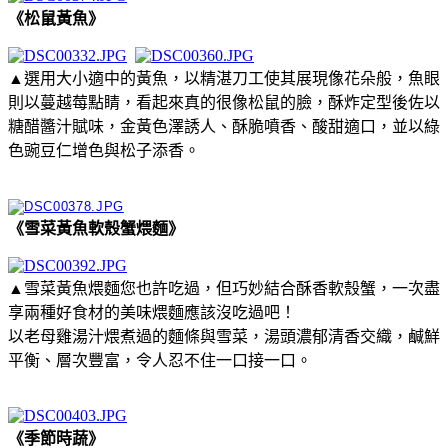
《松鼠黃魚》
▲選用大小適中的黃魚，以精湛刀工使其展現像花朵般，魚眼
則以蔓越莓點睛，看起來真的很像松鼠的臉，酥炸定型後佐以
糖醋醬汁賦味，金黃色澤誘人、酥脆噴香、酸甜適口，並以綠
色豌豆仁增色與松子添香。
《雪菜黃魚軟殼蟹煨麵》
▲雪菜黃魚煨麵您也許吃過，但巧妙結合酥香軟殼蟹，一次盡
享兩種好食材的美味煨麵應該沒吃過吧！
以老母雞湯汁煨煮過的麵條與雪菜，湯頭濃郁清香交織，鹹鮮
平衡、層次豐富，令人忍不住一口接一口。
《季節時蔬》