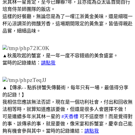
米其林一星肯定，至今已蟬聯7年，且亦成為亞太區首間自行
培育侍茶師團隊的飯店。
這樣的好餐廳，無論您是為了一嚐江浙黃金美味，還是細啜一
杯沁涼調茶的微醺芳香，這場期間限定的黃魚宴，皆值得親赴
品嘗，細細品味。
▲秋風吹起的蟹宴，是一年一度不容錯過的美食盛宴。
當時的記錄連結：
請點我
▲【傳承- - 點拆拼蟹失傳藝術，每年只有一場，最值得分享
的記錄！】
我相信您應該無法否認，現在是一個功利社會，付出和回收無
法相等時，就算知道應該要做，但還是很多人會選擇不做！
可是連續多年米其林ㄧ星的
#天香樓
可不這麼想！而是覺得對
的事、該傳承的事，就是要做，像宋宴和拆蟹宴，慶幸自己能
夠有機會參與其中。當時的記錄連結：
請點我