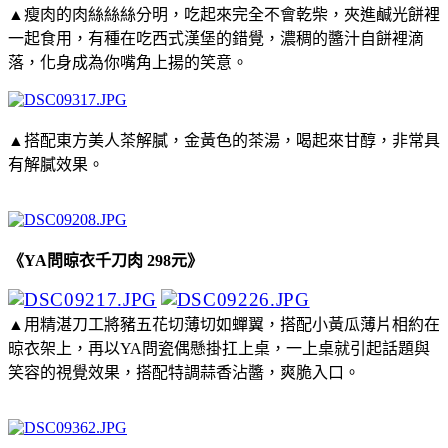
▲瘦肉的肉絲絲絲分明，吃起來完全不會乾柴，夾進鹹光餅裡
一起食用，有種在吃西式漢堡的錯覺，濃稠的醬汁自餅裡滴
落，化身成為你嘴角上揚的笑意。
▲搭配東方美人茶解膩，金黃色的茶湯，喝起來甘醇，非常具
有解膩效果。
《YA問晾衣千刀肉 298元》
▲用精湛刀工將豬五花切薄切如蟬翼，搭配小黃瓜薄片相約在
晾衣架上，再以YA問瓷偶懸掛扛上桌，一上桌就引起話題與
笑容的視覺效果，搭配特調蒜香沾醬，爽脆入口。