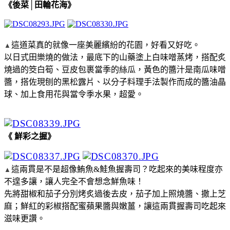
《後菜│田輪花海》
這道菜真的就像一座美麗繽紛的花園，好看又好吃。
▲
以日式田樂燒的做法，最底下的山藥塗上白味噌蒸烤，搭配炙
燒過的筊白筍、豆皮包裹當季的絲瓜，黃色的醬汁是南瓜味噌
醬，搭佐現刨的黑松露片、以分子料理手法製作而成的醬油晶
球、加上食用花與當令季水果，超愛。
《 鮮彩之握》
這兩貫是不是超像鮪魚&鮭魚握壽司？吃起來的美味程度亦
▲
不遑多讓，讓人完全不會想念鮮魚味！
先將甜椒和茄子分別烤炙過後去皮，茄子加上照燒醬、撒上芝
麻；鮮紅的彩椒搭配蜜蘋果醬與嫩薑，讓這兩貫握壽司吃起來
滋味更讚。