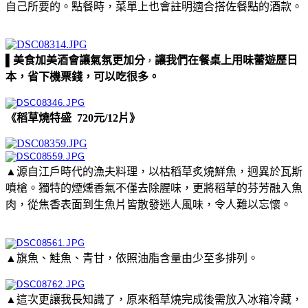
自己所要的。點餐時，菜單上也會註明適合搭佐餐點的酒款。
▌美食加美酒會讓氣氛更加分
讓我們在餐桌上用味蕾遊歷日
，
本，省下機票錢，可以吃很多。
《稻草燒特盛 720元/12片》
▲源自江戶時代的漁夫料理，以枯稻草炙燒鮮魚，迥異於瓦斯
噴槍。獨特的煙燻香氣不僅去除腥味，更將稻草的芬芳融入魚
肉，從焦香表面到生魚片皆散發迷人風味，令人難以忘懷。
▲旗魚、鮭魚、青甘，依照油脂含量由少至多排列。
▲這次更讓我長知識了，原來稻草燒完成後需放入冰箱冷藏，