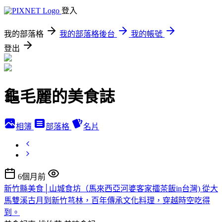
登入
我的部落格
我的部落格後台
我的帳號
登出
龜毛麗的美食誌
相簿
部落格
名片
6個月前
新竹縣美食│山城食坊（馬來西亞河婆客家擂茶飯in台灣) 從大
馬雙溪古月到新竹芎林，百年傳承文化料理，穿越時空吃得
到。