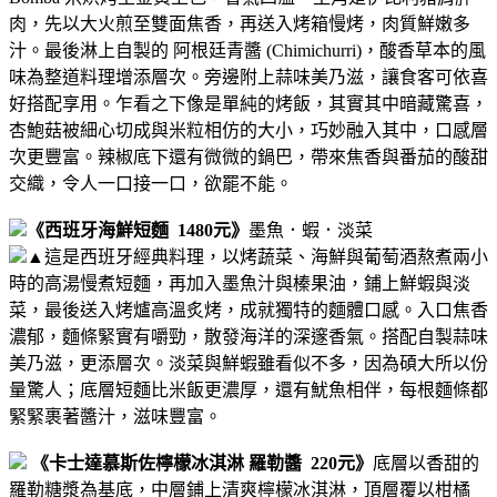
肉，先以大火煎至雙面焦香，再送入烤箱慢烤，肉質鮮嫩多
汁。最後淋上自製的 阿根廷青醬 (Chimichurri)，酸香草本的風
味為整道料理增添層次。
旁邊附上蒜味美乃滋，讓食客可依喜
好搭配享用。乍看之下像是單純的烤飯，其實其中暗藏驚喜，
杏鮑菇被細心切成與米粒相仿的大小，巧妙融入其中，口感層
次更豐富。辣椒底下還有微微的鍋巴，帶來焦香與番茄的酸甜
交織，令人一口接一口，欲罷不能。
《西班牙海鮮短麵 1480元》
墨魚．蝦．淡菜
▲
這是西班牙經典料理，以烤蔬菜、海鮮與葡萄酒熬煮兩小
時的高湯慢煮短麵，再加入墨魚汁與榛果油，鋪上鮮蝦與淡
菜，最後送入烤爐高溫炙烤，成就獨特的麵體口感。
入口焦香
濃郁，麵條緊實有嚼勁，散發海洋的深邃香氣。搭配自製蒜味
美乃滋，更添層次。淡菜與鮮蝦雖看似不多，因為碩大所以份
量驚人；底層短麵比米飯更濃厚，還有魷魚相伴，每根麵條都
緊緊裹著醬汁，滋味豐富。
《卡士達慕斯佐檸檬冰淇淋 羅勒醬 220元》
底層以香甜的
羅勒糖漿為基底，中層鋪上清爽檸檬冰淇淋，頂層覆以柑橘