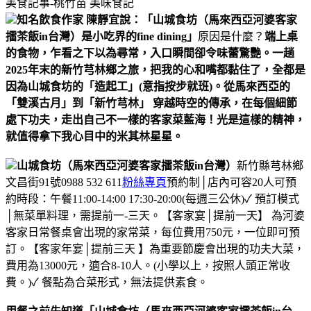
美食記事-桃竹苗
美味食記
知名飲食作家 陳靜宜說：「山城食坊（馬來西亞河婆客家
擂茶飯in台灣）是小吃界的fine dining」
原因是什麼？
端上桌
的食物，乍看之下以為尋常，入口瞬間卻令味蕾驚艷。
一趟
2025年末的新竹芎林鄉之旅，把我的心和嘴都黏住了，全都是
因為山城食坊的「造起工」(意指按步就班)。
從馬來西亞的
「雙溪古月」到「新竹芎林」 穿越時空的傳承，在每個細節
處下功夫，走出自己不一樣的客家菜藍海！
光是這樣的精神，
就值得拿下我心目中的米其林星星。
山城食坊（馬來西亞河婆客家擂茶飯in台灣）
新竹縣芎林鄉
文昌街91號
0988 532 611
粉絲專頁
預約制│店內可容20人
可預
約時段：
午餐11:00-14:00
17:30-20:00(每週三公休)
✓ 預訂模式
│無菜單料理，需提前一-三天。
【客家宴│提前一天】 為河婆
客家日常餐桌會出現的家常菜，每位費用750元，一位即可預
訂。
【客家年宴│提前三天 】為重要節慶會出現的功夫大菜，
費用為13000元，適合8-10人。
(小學以上，按照人頭正常收
費。)
✓ 餐點為合菜形式，無法提供素食。