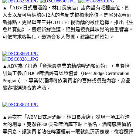
▲「ABV日式居酒館・林口長庚店」店內設有吧檯座位、四
人桌以及可容納約8-12人的包廂式榻榻米座位，是尾牙&春酒
新據點，更是逛完三井OUTLET後微醺的最佳選擇，推出《生
魚片寶船》，嚴選新鮮漁獲，絕對是視覺與味覺的雙重饗宴。
可依需求客製化，最適合多人聚餐，建議提前預訂。
▲ABV為了打造「台灣最專業的精釀啤酒餐酒館」，自費培
訓員工參加 BJCP啤酒評審認證協會（Beer Judge Certification
Program），專業侍酒師可依消費者的喜好或餐點內容，為品
酩客挑選適合的啤酒。
▲這次在「ABV日式居酒館・林口長庚店」發現一項工程浩
大的創舉，竟然在300支款啤酒底下貼上品名、酒精感與價格
等訊息，讓消費者站在啤酒櫃前一眼就能清清楚楚，從容選擇