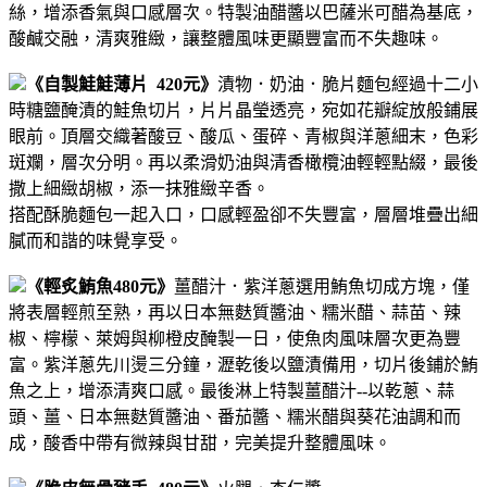
絲，增添香氣與口感層次。
特製油醋醬以巴薩米可醋為基底，
酸鹹交融，清爽雅緻，讓整體風味更顯豐富而不失趣味。
《自製鮭鮭薄片 420元》
漬物．奶油．脆片麵包
經過十二小
時糖鹽醃漬的鮭魚切片，片片晶瑩透亮，宛如花瓣綻放般鋪展
眼前。頂層交織著酸豆、酸瓜、蛋碎、青椒與洋蔥細末，色彩
斑斕，層次分明。再以柔滑奶油與清香橄欖油輕輕點綴，最後
撒上細緻胡椒，添一抹雅緻辛香。
搭配酥脆麵包一起入口，口感輕盈卻不失豐富，層層堆疊出細
膩而和諧的味覺享受。
《輕炙鮪魚480元》
薑醋汁．紫洋蔥
選用鮪魚切成方塊，僅
將表層輕煎至熟，再以日本無麩質醬油、糯米醋、蒜苗、辣
椒、檸檬、萊姆與柳橙皮醃製一日，使魚肉風味層次更為豐
富。
紫洋蔥先川燙三分鐘，瀝乾後以鹽漬備用，切片後鋪於鮪
魚之上，增添清爽口感。
最後淋上特製薑醋汁--以乾蔥、蒜
頭、薑、日本無麩質醬油、番茄醬、糯米醋與葵花油調和而
成，酸香中帶有微辣與甘甜，完美提升整體風味。