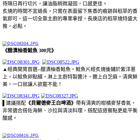
待隔日再行切片，讓油脂稍微凝固，口感更佳。
炙燒的時間不宜過長，只需在表面留下焦香的痕跡與稻草的香
氣即可，這一切全靠主廚的專業拿捏，長庚店的稻草燒特盛大
推，必點。
《醋漬柚香鮭魚 300元》
▲經典開胃首選--醋漬柚香鮭魚。鮭魚片經炙燒後鋪於紫洋蔥
上，以鮭魚卵點綴，淋上主廚特製醬汁，撒上白芝麻。清爽鮮
美，一口就讓人欲罷不能！
▌建議搭配
《貝爾德麥王白啤酒》
帶有清爽的柑橘麥芽香氣，
非常適合搭佐海鮮、沙拉與清淡料理，搭配這道餐點更能平衡
酸感。