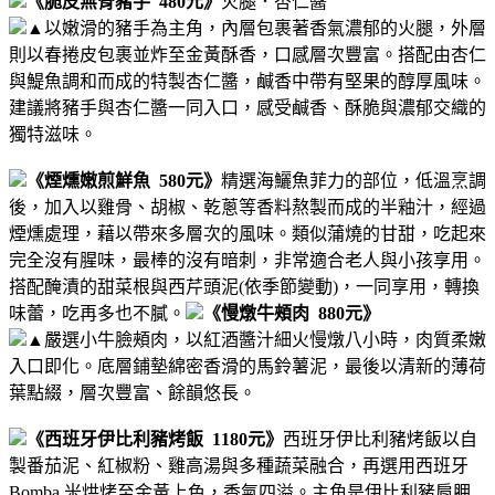
《脆皮無骨豬手 480元》
火腿．杏仁醬
▲
以嫩滑的豬手為主角，內層包裹著香氣濃郁的火腿，外層
則以春捲皮包裹並炸至金黃酥香，口感層次豐富。搭配由杏仁
與鯷魚調和而成的特製杏仁醬，鹹香中帶有堅果的醇厚風味。
建議將豬手與杏仁醬一同入口，感受鹹香、酥脆與濃郁交織的
獨特滋味。
《煙燻嫩煎鮮魚 580元》
精選海鱺魚菲力的部位，低溫烹調
後，加入以雞骨、胡椒、乾蔥等香料熬製而成的半釉汁，經過
煙燻處理，藉以帶來多層次的風味。
類似蒲燒的甘甜，吃起來
完全沒有腥味，最棒的沒有暗刺，非常適合老人與小孩享用。
搭配醃漬的甜菜根與西芹頭泥(依季節變動)，一同享用，轉換
味蕾，吃再多也不膩。
《慢燉牛頰肉 880元》
▲
嚴選小牛臉頰肉，以紅酒醬汁細火慢燉八小時，肉質柔嫩
入口即化。底層鋪墊綿密香滑的馬鈴薯泥，最後以清新的薄荷
葉點綴，層次豐富、餘韻悠長。
《西班牙伊比利豬烤飯 1180元》
西班牙伊比利豬烤飯以自
製番茄泥、紅椒粉、雞高湯與多種蔬菜融合，再選用西班牙
Bomba 米烘烤至金黃上色，香氣四溢。主角是伊比利豬肩胛