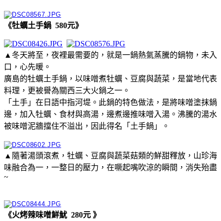
《牡蠣土手鍋 580元》
▲冬天將至，夜裡最需要的，就是一鍋熱氣蒸騰的鍋物，未入
口，心先暖。
廣島的牡蠣土手鍋，以味噌煮牡蠣、豆腐與蔬菜，是當地代表
料理，更被譽為關西三大火鍋之一。
「土手」在日語中指河堤。此鍋的特色做法，是將味噌塗抹鍋
邊，加入牡蠣、食材與高湯，邊煮邊推味噌入湯。沸騰的湯水
被味噌泥牆擋住不溢出，因此得名「土手鍋」。
▲隨著湯頭滾煮，牡蠣、豆腐與蔬菜菇類的鮮甜釋放，山珍海
味融合為一，一整日的壓力，在噘起嘴吹涼的瞬間，消失殆盡
~
《火烤辣味噌鮮魷 280元 》