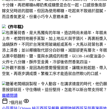
十分鐘，再把椰糖&椰奶煮成糖漿混合在一起。
口感很像南部
嫁女兒時送的甜糕，但因為使用椰糖，吃起來不致過於甜膩，
而且香氣更足，份量小巧令人意猶未盡。
《炸年糕》
包裹著荷香，是大馬獨有的年味。造訪時尚未過年，年糕未
上市，老闆特地親手蒸製，加上地瓜片與芋頭片，再裹粉漿入
油鍋酥炸。
不同於台灣常用玻璃紙或蒸布，大馬以荷葉包裹，
添上清香；並以椰糖取代部分白砂糖，減甜卻更有層次。年糕
沾裹中筋麵粉、鹽、蛋與水調成的粉漿，以138–140度油溫小
火炸七八分鐘，酥炸至金黃，冷卻後依然香氣四溢。
外觀不膨脹，是因為粉漿需慢慢搓揉，讓糯米粉起筋、帶入
空氣，再逐步調成漿。繁複工序才能造就自然軟Q的口感。
聽著老闆細說製程，令人動容。在講求速度的時代，他仍願
意按部就班，守住傳統。
這份堅持，怎能不以新台幣支持呢？
繼續閱讀
7個月前
小巨蛋站│Origen 純正西班牙餐廳 揭開跨越西班牙與臺灣兩地