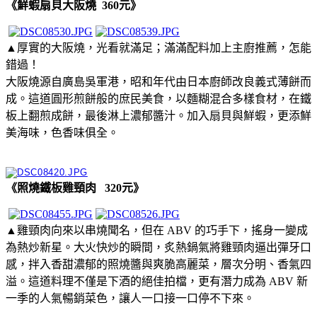
《鮮蝦扇貝大阪燒 360元》
▲厚實的大阪燒，光看就滿足；滿滿配料加上主廚推薦，怎能
錯過！
大阪燒源自廣島吳軍港，昭和年代由日本廚師改良義式薄餅而
成。這道圓形煎餅般的庶民美食，以麵糊混合多樣食材，在鐵
板上翻煎成餅，最後淋上濃郁醬汁。加入扇貝與鮮蝦，更添鮮
美海味，色香味俱全。
《照燒鐵板雞頸肉 320元》
▲雞頸肉向來以串燒聞名，但在 ABV 的巧手下，搖身一變成
為熱炒新星。大火快炒的瞬間，炙熱鍋氣將雞頸肉逼出彈牙口
感，拌入香甜濃郁的照燒醬與爽脆高麗菜，層次分明、香氣四
溢。這道料理不僅是下酒的絕佳拍檔，更有潛力成為 ABV 新
一季的人氣暢銷菜色，讓人一口接一口停不下來。