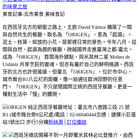
的味覺之旅
美食記事-北市美食
美味食記
在西班牙北方的朝聖之路上
，主廚 David Yárnoz 構築了一間
與自然共生的餐廳，取名為 「ORIGEN」，意為「起源」。
泥土、枝葉、綻放的小花，是那裡日常的景色。
今年八月，這
間與自然、起源為題的餐廳，跨越國界走進臺灣之都-臺北。
成為 「ORIGEN」 首間海外據點，與米其林二星 Molino de
Urdániz 共享烹飪的靈魂，但亦有屬於自己的鮮明格調。
西班
牙的北方也許很遙遠，但臺北 「ORIGEN」，位於市中心，
城市舞台B1八公尺的距離，像一扇通往歐洲田野的任意
門。
「ORIGEN」不只是間國際正統的西班牙餐廳，更是一
種對生活中「慢」的體現。
ORIGEN 純正西班牙餐廳
地址：臺北市八德路三段 25 號
B1 (城市舞台旁8公尺處)
電話：02-66040444
交通：捷運小巨蛋
站3號出口 步行5分鐘
粉絲頁
│
訂位連結
西班牙總店開幕不到一月即獲米其林必比登推介，由西