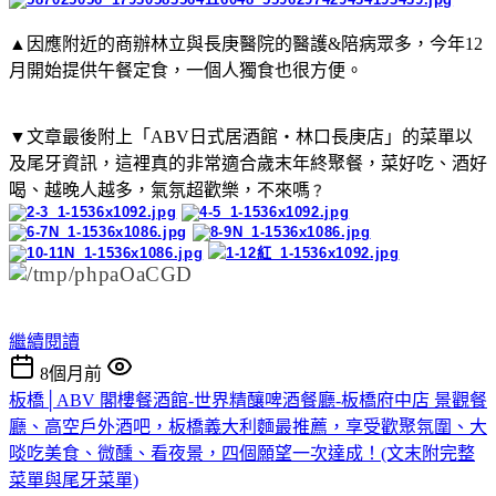
▲因應附近的商辦林立與長庚醫院的醫護&陪病眾多，今年12
月開始提供午餐定食，一個人獨食也很方便。
▼文章最後附上「ABV日式居酒館・林口長庚店」的菜單以
及尾牙資訊，這裡真的非常適合歲末年終聚餐，菜好吃、酒好
喝、越晚人越多，氣氛超歡樂，不來嗎
？
繼續閱讀
8個月前
板橋│ABV 閣樓餐酒館-世界精釀啤酒餐廳-板橋府中店 景觀餐
廳、高空戶外酒吧，板橋義大利麵最推薦，享受歡聚氛圍、大
啖吃美食、微醺、看夜景，四個願望一次達成！(文末附完整
菜單與尾牙菜單)