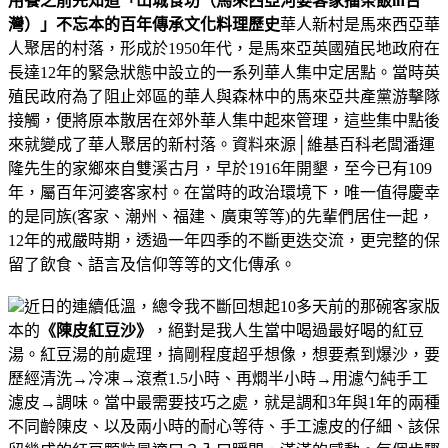
用餐之前先知道「山城食坊（馬來西亞河婆客家擂茶飯in台
灣）」不忘本的百年傳承文化料理歷史
華人新村是馬來西亞華
人聚居的村落，形成於1950年代，是馬來亞英國殖民地政府在
長達12年的緊急狀態中設立的一系列華人集中定居點。當時英
殖民政府為了阻止郊區的華人與森林中的馬來亞共產黨游擊隊
接觸，便將原本散居在郊外華人集中起來管理，這些集中點後
來就變成了華人聚居的新村落。資料來源│維基百科老闆
潘運
隆先生
的家鄉來自雙溪古月，早於1916年開墾，至今已有109
年，屬百年河婆客家村。在當時的政治環境下，唯一值得慶幸
的是同族(客家、潮州、福建、廣東等等)的先輩們居住一起，
12年的戒嚴時期，透過一年四季的不斷更迭交流，更完整的保
留了飲食、語言及信仰等等的文化傳承。
近日的連續低溫，總令我不斷回想起10多天前的那碗客家版
本的
《陳皮紅豆沙》
，絕對是我人生當中喝過最好喝的紅豆
湯。
紅豆湯的前處理，搞剛程度超乎想像，想要煮到爆沙，要
歷經清洗→冷凍→滾煮1.5小時、再燜半小時→用濾勺純手工
濾皮→調味。
當中最需要技巧之處，就是調和3年與1年的兩種
不同齡陳皮、以及兩小時的耐心等待、手工濾皮的仔細、該保