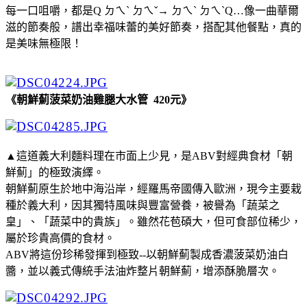
每一口咀嚼，都是Q ㄉㄟˋ ㄉㄟˇ→ ㄉㄟˋ ㄉㄟˋQ…像一曲華爾
滋的節奏般，譜出幸福味蕾的美好節奏，搭配其他餐點，真的
是美味無極限！
《朝鮮薊菠菜奶油雞腿大水管 420元》
▲這道義大利麵料理在市面上少見，是ABV對經典食材「朝
鮮薊」的極致演繹。
朝鮮薊原生於地中海沿岸，經羅馬帝國傳入歐洲，現今主要栽
種於義大利，因其獨特風味與豐富營養，被譽為「蔬菜之
皇」、「蔬菜中的貴族」。雖然花苞碩大，但可食部位稀少，
屬於珍貴高價的食材。
ABV將這份珍稀發揮到極致--以朝鮮薊製成香濃菠菜奶油白
醬，並以義式傳統手法油炸整片朝鮮薊，增添酥脆層次。