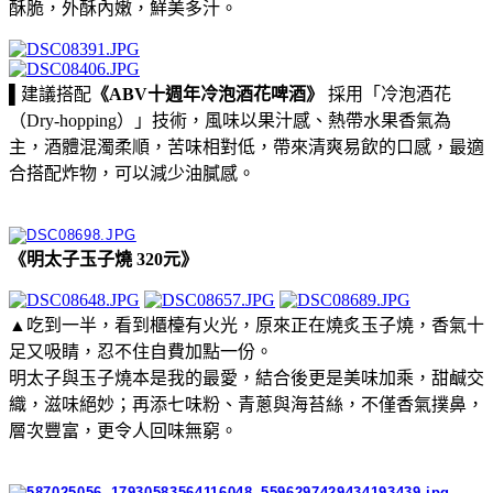
酥脆，外酥內嫩，鮮美多汁。
▌建議搭配
《ABV十週年冷泡酒花啤酒》
採用「冷泡酒花
（Dry-hopping）」技術，風味以果汁感、熱帶水果香氣為
主，酒體混濁柔順，苦味相對低，帶來清爽易飲的口感，最適
合搭配炸物，可以減少油膩感。
《明太子玉子燒 320元》
▲吃到一半，看到櫃檯有火光，原來正在燒炙玉子燒，香氣十
足又吸睛，忍不住自費加點一份。
明太子與玉子燒本是我的最愛，結合後更是美味加乘，甜鹹交
織，滋味絕妙；再添七味粉、青蔥與海苔絲，不僅香氣撲鼻，
層次豐富，更令人回味無窮。