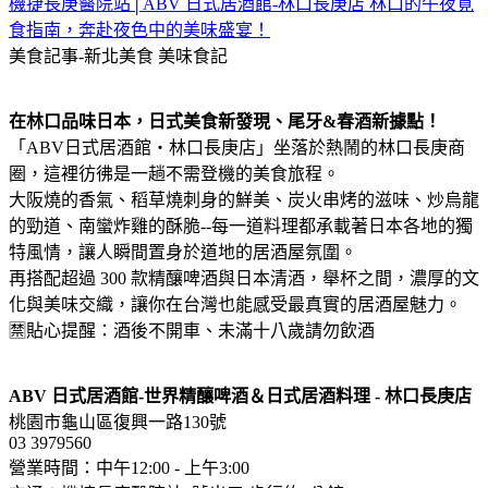
機捷長庚醫院站│ABV 日式居酒館-林口長庚店 林口的午夜覓
食指南，奔赴夜色中的美味盛宴！
美食記事-新北美食
美味食記
在林口品味日本，日式美食新發現、尾牙&春酒新據點！
「ABV日式居酒館・林口長庚店」坐落於熱鬧的林口長庚商
圈，這裡彷彿是一趟不需登機的美食旅程。
大阪燒的香氣、稻草燒刺身的鮮美、炭火串烤的滋味、炒烏龍
的勁道、南蠻炸雞的酥脆--每一道料理都承載著日本各地的獨
特風情，讓人瞬間置身於道地的居酒屋氛圍。
再搭配超過 300 款精釀啤酒與日本清酒，舉杯之間，濃厚的文
化與美味交織，讓你在台灣也能感受最真實的居酒屋魅力。
🈲貼心提醒：酒後不開車、未滿十八歲請勿飲酒
ABV 日式居酒館-世界精釀啤酒＆日式居酒料理 - 林口長庚店
桃園市龜山區復興一路130號
03 3979560
營業時間：中午12:00 - 上午3:00