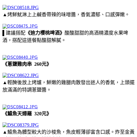
▲烤鮮魷淋上上鹹香帶辣的味噌醬，香氣濃郁、口感彈嫩。
▌建議搭配
《迪力櫻桃啤酒》
酸酸甜甜的高酒精濃度水果啤
酒，搭配這道餐點酸甜解膩。
《蔥鹽雞肉串 260元》
▲輕醃後放上烤爐，鮮嫩的雞腿肉散發出迷人的香氣，上頭擺
放滿滿的特調蔥鹽醬。
《鱚魚天婦羅 320元》
▲鱚魚為體型較大的沙梭魚，魚皮輕薄卻富含口感。炸至金黃