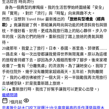
生活綜合
時尚流行
身為一個典型的摩羯座，我的生活哲學始終圍繞著「安全」
與「實用」，對於「流行」與「時髦」向來興趣不大。
然而，沒想到 Travel Blue 最新推出的
「旅途有型禮盒（經典
款）」
竟讓我破了例。那組兼具時尚與功能的烤漆斜背包與頸
枕，不僅好看、好用，更成為我旅行路上的貼心夥伴。步入中
年的我，因為它們的陪伴，重新找回了踏上旅途的勇氣與期
待。
20歲那年，我愛上了旅行。日本、泰國、峇里島、菲律賓……
一路走來，每一次出發都讓我覺得世界無限寬廣。原以為這樣
的旅程會持續下去，卻因為步入婚姻而暫停了腳步。後來家裡
收養了一隻有「分離焦慮」的流浪狗，為了讓她安心，我除了
手術住院外，幾乎沒有離開家超過兩天。五年前，狗狗離開
了，我的心裡彷彿被挖了一個大洞。另一半鼓勵我再次用旅行
去填補空缺，於是我重新踏上旅途。
(▲
重新旅行時，我找了好幫手讓我可以更安心出發。)
繼續閱讀
7個月前
忠孝敦化站大口咬下就爆汁!台北爽度最高的手作漢堡與原木