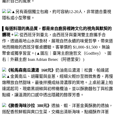
屬於自己的風景。
▲另有兩個獨立包廂，約可容納12-20人，非常適合重視
隱私或小型聚餐。
▌每道料理的高品質，都是來自廚房裡跨文化的視角與默契的
體現。
從西班牙到臺北，由西班牙與臺灣雙主廚攜手合
作，透過兩地山水與食材，展現自然永續的味覺哲學，帶來道
地而精緻的西班牙餐桌體驗。
客單價約 $1,000–$1,500，無論
聚會或獨享皆宜。
(
▲
圖左｜臺灣主廚施哲文（Godfrey）、圖
右｜外籍主廚 Ioan Adrian Benec（阿德里安）)
《帕馬森南瓜濃湯 160元》
奶油南瓜濃湯｜松露．帕達諾
▲
金黃南瓜、胡蘿蔔與韭蔥，經細火輕炒至微微焦香，再慢
燉釋放自然甜味，最後拌攪成絲滑濃厚的質地。
上桌前灑上帕
達諾起司、現磨黑胡椒與初榨橄欖油，並以酥脆麵包丁與松露
點綴，讓溫潤的口感中透出隱藏的醇厚芳香。
《脆香海味沙拉 380元》
透抽．蝦．洋蔥
金黃酥脆的透抽，
搭配香煎鮮蝦與爽口生菜，交織出清新海味，點綴酥炸洋蔥