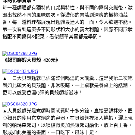
味的化學實驗。
每一種麵體都有獨特的口感與特性，與不同的醬料交織後，激
盪出截然不同的風味層次。從濃郁的肉醬到清爽的橄欖油蒜
香，每一道料理都展現出麵體最迷人的一面，令人欲罷不能。
第一次看到這麼多不同形狀和大小的義大利麵，因應不同形狀
搭配不同醬料&配菜，看似簡單其實都是學問。
《起司鮮蝦大貝殼 420元》
▲一口大貝殼麵就已佔滿整個喝湯的大調羹…這是我第二次吃
到如此碩大的貝殼麵，非常吸睛，一上桌就是餐桌上的話題，
更可以感受香濃Q彈的貝殼麵新滋味！
▲大貝殼麵光是煮麵時間就費時十多分鐘，直接烹調拌炒，匠
心獨具的使用它當焗烤的容器，在貝殼麵裡填入鮮蝦，灑上現
刨的帕瑪森起司，以噴槍微炙加熱讓起司融化，放上百里香，
形成如此美麗的畫面，一口吃下，風味十足。