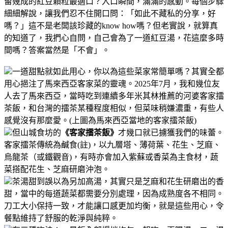
留幾成的紅豆顆粒最適口？入口瞬間，滿滿的感動。
每個步驟
細細解說，讓我們忍不住開口問：「如此不藏私的分享，好
嗎？」這不是老闆該珍藏的know how嗎？但老實說，就算真
的知道了，我捫心自問，自己會為了一道紅豆湯，花這麼多時
間嗎？答案當然是「不會」。
一道甜點就如此用心，你以為這些菜家常簡單嗎？其實全都
用心挹注了馬來西亞客家菜的靈魂。
2025年7月，我和幾位友
人去了馬來西亞，當時吃到連續多年米其林推薦的河婆客家擂
茶飯，和台灣的擂茶某種程度相似，但菜味稍嫌濃重，有些人
感覺沒有那麼愛。(上圖為馬來西亞當地的客家擂茶飯)
但山城食坊的
《客家擂茶飯》
才幾口就已擄獲我們的味蕾。
客家擂茶傳統為鹹食(註)，以九層塔、薄荷葉、花生、芝麻、
烏龍茶（或鐵觀音)，有時亦會加入紫蘇或香菜為主食材，蔬
菜搭配花生、芝麻研磨沖泡。
茶湯甜到誤以為另加高湯，其實只是芝麻和花生研磨出的香
甜，當中的每道蔬菜都需要分別處理，因為成熟度各不相同。
刀工大小保持一致，才能讓口感更加均衡，就是這些用心，令
餐點維持了舒服的乾淨與純粹。