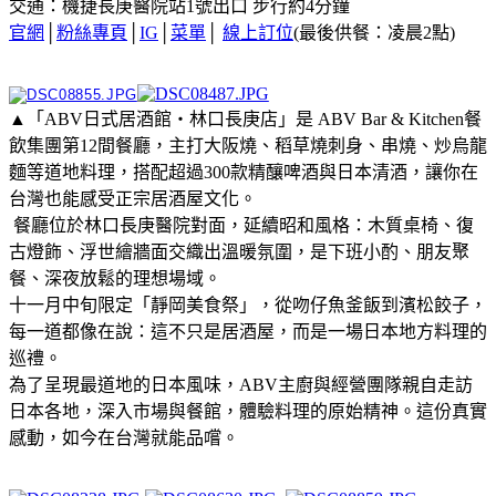
交通：機捷長庚醫院站1號出口 步行約4分鐘
官網
│
粉絲專頁
│
IG
│
菜單
│
線上訂位
(最後供餐：凌晨2點)
▲「ABV日式居酒館・林口長庚店」是 ABV Bar & Kitchen餐
飲集團第12間餐廳，主打大阪燒、稻草燒刺身、串燒、炒烏龍
麵等道地料理，搭配超過300款精釀啤酒與日本清酒，讓你在
台灣也能感受正宗居酒屋文化。
餐廳位於林口長庚醫院對面，延續昭和風格：木質桌椅、復
古燈飾、浮世繪牆面交織出溫暖氛圍，是下班小酌、朋友聚
餐、深夜放鬆的理想場域。
十一月中旬限定「靜岡美食祭」，從吻仔魚釜飯到濱松餃子，
每一道都像在說：這不只是居酒屋，而是一場日本地方料理的
巡禮。
為了呈現最道地的日本風味，ABV主廚與經營團隊親自走訪
日本各地，深入市場與餐館，體驗料理的原始精神。這份真實
感動，如今在台灣就能品嚐。