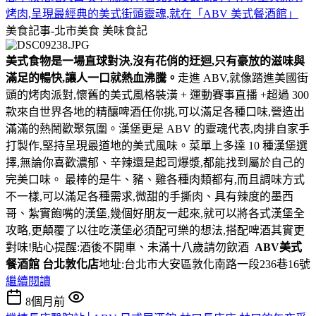
烤肉,呈現最經典的美式街頭靈魂,就在「ABV 美式餐酒館」
美食記事-北市美食
美味食記
美式食物是一場直球對決,沒有花俏的迂迴,只有豪放的滋味與
滿足的暢快,讓人一口就熱血沸騰。
走進 ABV,就像踏進美國街
頭的烤肉派對,懷舊的美式風格裝潢 + 運動賽事直播 +超過 300
款來自世界各地的精釀啤酒任你挑,可以滿足各種口味,營造出
滿滿的熱鬧歡聚氛圍。漢堡更是 ABV 的靈魂代表,肉排自家手
打製作,堅持呈現最道地的美式風味。菜單上多達 10 種漢堡選
擇,無論你喜歡濃郁、辛辣還是起司爆漿,都能找到屬於自己的
完美口味。 最棒的是牛、豬、雞各種肉類都有,而且調味方式
不一樣,可以滿足各種需求,微甜的手撕肉、具有辣度的墨西
哥、紮實飽嘴的漢堡,幾個好朋友一起來,就可以將各式漢堡全
攻略,更顛覆了以往吃漢堡必須配可樂的想法,搭配啤酒其實更
對味!貼心提醒:酒後不開車、未滿十八歲請勿飲酒
ABV美式
餐酒館 台北敦化店
地址:台北市大安區敦化南路一段236巷16號
繼續閱讀
8個月前