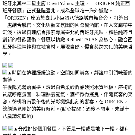
班牙米其林二星主廚 David Yárnoz 主理， 「ORIGEN 純正西
班牙餐廳」正式登陸臺北，成為全球唯一海外據點。
「ORIGEN」座落於臺北小巨蛋八德路城市舞台旁， 打造出
一處結合感官、文化與藝文氛圍的國際餐酒館，在人文廊帶中
沉浸，透過料理語言探索專屬臺北的西班牙風味，體驗純粹且
創新的餐飲藝術。
餐廳以精緻 Refined TAPAS 為核心，融合西
班牙料理精神與在地食材，展現自然、慢食與跨文化的美味哲
學。
▲時間在這裡緩緩流動，空間如同前奏，靜謐中引領味蕾的
期待。
午後陽光灑落窗邊，透過白色柔砂窗簾映照木質地板，座椅的
質感呼應氛圍，料理熱氣氤氳，酒杯微微搖曳，伴隨賓客的笑
容，彷彿將南歐午後的光影搬進此刻的饗宴，在 OIRGEN，
總能遇見剛好的美好時刻。
(
貼心提醒：酒後不開車、未滿十
八歲請勿飲酒
)
▲分成好幾個用餐區，不管是一樓或是地下一樓，都有