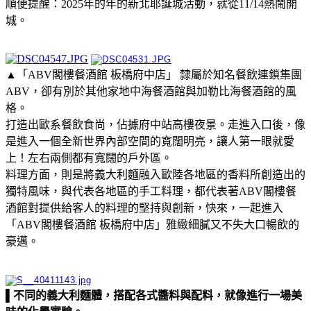
順便提醒：2025年的年的新北耶誕城活動，就從11/14熱鬧開
城。
▲「ABV閣樓餐酒館 板橋府中店」 隸屬於知名餐飲連鎖集團
ABV，卻有別於其他家地中海餐酒館與加勒比海餐酒館的風
格。
打造出歐系餐飲食尚，佔據府中站高樓夜景。走進入口後，像
是進入一個全新世界內部空間的寬闊明亮，讓人第一眼就愛
上！左右兩側都有寬闊的戶外區。
料理方面，則是將義大利麵融入歐陸各地區的香料所創造出的
獨特風味，與代表各地區的手工料理，都代表著ABV閣樓餐
酒館對提供給客人的料理的堅持與創新，快來，一起進入
「ABV閣樓餐酒館 板橋府中店」雅緻細膩又不失大口暢飲的
豪邁。
▌
不同的義大利麵體，搭配各式醬料與配料，就像進行一場美