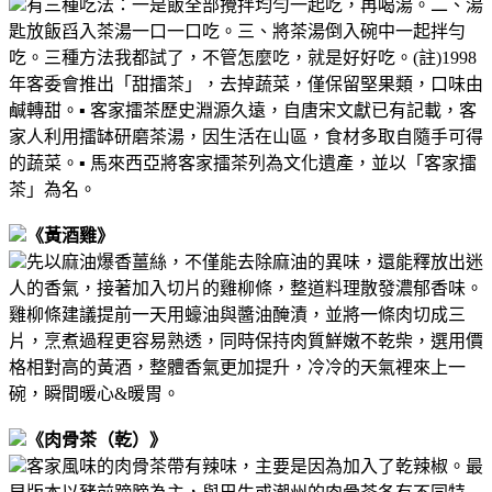
有三種吃法：
一是飯全部攪拌均勻一起吃，再喝湯。
二、湯
匙放飯舀入茶湯一口一口吃。
三、將茶湯倒入碗中一起拌勻
吃。
三種方法我都試了，不管怎麼吃，就是好好吃。
(註)1998
年客委會推出「甜擂茶」，去掉蔬菜，僅保留堅果類，口味由
鹹轉甜。
▪︎ 客家擂茶歷史淵源久遠，自唐宋文獻已有記載，客
家人利用擂缽研磨茶湯，因生活在山區，食材多取自隨手可得
的蔬菜。
▪︎ 馬來西亞將客家擂茶列為文化遺產，並以「客家擂
茶」為名。
《黃酒雞》
先以麻油爆香薑絲，不僅能去除麻油的異味，還能釋放出迷
人的香氣，接著加入切片的雞柳條，整道料理散發濃郁香味。
雞柳條建議提前一天用蠔油與醬油醃漬，並將一條肉切成三
片，烹煮過程更容易熟透，同時保持肉質鮮嫩不乾柴，選用價
格相對高的黃酒，整體香氣更加提升，冷冷的天氣裡來上一
碗，瞬間暖心&暖胃。
《肉骨茶（乾）》
客家風味的肉骨茶帶有辣味，主要是因為加入了乾辣椒。最