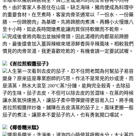
早版本以豬前蹄膀為主，與巴生或潮州的肉骨茶各有不同特
色。由於客家人多居住在山區，缺乏海味，豬肉便成為料理中
的重要食材。
在烹煮時，客家肉骨茶通常以「一份水、一份藥
膳、一份蹄膀肉」為基礎。先將蹄膀肉煮沸，再轉小火慢燉八
至十小時，如此長時間燉煮能讓肉質保持軟嫩而不乾柴。
完成後會將肉取出並抽掉骨頭，因此湯裡的肉都是前蹄膀
肉，最後還會加入薑與辣椒來增添鮮香與辛辣風味。
相較我們
慣見的肉骨茶湯，我更喜歡吃乾的，有機會請一定要試試喔。
《峇拉煎蝦醬茄子》
人生第一次看到去皮的茄子，忍不住問老闆為何幫茄子易容
變身？原來這是專業廚師的巧思。
作法不是常見的炒或燙，而
是清蒸，熱水大滾至 200°C蒸7分鐘，能夠完全殺青，去除茄
子的生味。
茄子去皮，不但可以除去皮的苦澀味、在蒸的時候
讓水蒸氣快速進入，讓茄子柔中帶彈變得更容易入口，將手搗
峇拉煎蝦醬拌炒後，鋪陳在去皮清蒸的茄子上，風味更勝一般
茄子的煮法，讓原本不愛茄子的人，也有勇氣開口嚐試。
《椰香糯米糕》
選用長糯米，洗淨後，浸泡四小時使其吸飽水分，大火蒸四