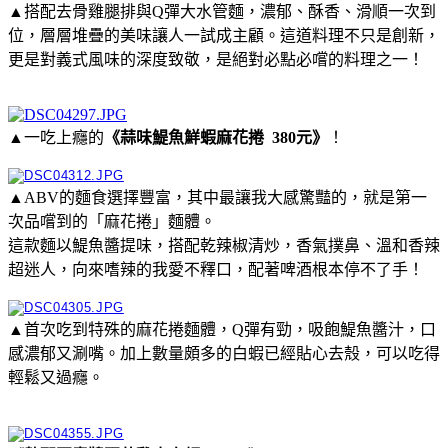
▲搭配去骨雞腿排與Q彈大水管麵，濃郁、酥香、滑順一次到
位，層層堆疊的美味讓人一試成主顧。這道料理不只是創新，
更是對義式風味的深度致敬，是絕對必點必嚐的料理之一！
▲一吃上癮的
《蒜味鯷魚鮮蝦麻花捲 380元》
！
▲ABV的麵食選擇豐富，其中最讓我大感驚豔的，就是第一
次品嚐到的「麻花捲」麵體。
這款麵以鯷魚醬提味，搭配乾辣椒清炒，香氣撲鼻、溫和香辣
超迷人，向來嗜辣的我愛不釋口，配著啤酒根本停不了手！
▲首次吃到特殊的麻花捲麵體，Q彈有勁，吸飽鯷魚醬汁，口
感濃郁又涮嘴。加上數量頗多的白蝦已經貼心去殼，可以吃得
輕鬆又過癮。