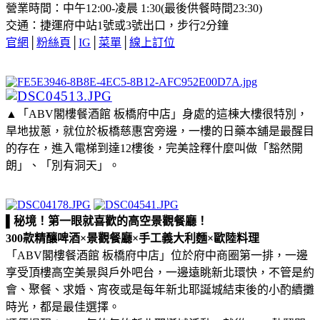
營業時間：中午12:00-凌晨 1:30(最後供餐時間23:30)
交通：捷運府中站1號或3號出口，步行2分鐘
官網
│
粉絲頁
│
IG
│
菜單
│
線上訂位
▲「ABV閣樓餐酒館 板橋府中店」身處的這棟大樓很特別，
旱地拔蔥，就位於板橋慈惠宮旁邊，一樓的日藥本舖是最醒目
的存在，進入電梯到達12樓後，完美詮釋什麼叫做「豁然開
朗」、「別有洞天」。
▌秘境！第一眼就喜歡的高空景觀餐廳！
300款精釀啤酒×景觀餐廳×手工義大利麵×歐陸料理
「ABV閣樓餐酒館 板橋府中店」位於府中商圈第一排，一邊
享受頂樓高空美景與戶外吧台，一邊遠眺新北環快，不管是約
會、聚餐、求婚、宵夜或是每年新北耶誕城結束後的小酌續攤
時光，都是最佳選擇。