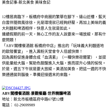
美食記事-新北美食
美味食記
12樓居高臨下，板橋府中商圈的繁華在腳下、遠山近樓，藍天
白雲伴隨微風徐徐，光是環境就已經夠紓壓，再加上美味的義
大利麵和啤酒相伴，快意人生就是如此。
連續假期的前一天，無心工作的友人說要來一場放縱，那有什
麼問題！
「ABV閣樓餐酒館 板橋府中店」推出的「玩味義大利麵道地
的歐陸饗宴」，進入澱粉天堂會令人倍感快樂！
因為澱粉促進身體合成「血清素」（一種快樂荷爾蒙），並提
供能量給大腦，幫助色胺酸進入大腦，進而提升心情的愉悅。
於是，週五下午就是要大放縱，美酒加美食，把這一週的不快
樂通通拋到腦後，準備迎接週末的來臨。
ABV閣樓餐酒館-景觀餐廳-世界精釀啤酒
地址：新北市板橋區府中路67號12樓
電話： 02-29699989