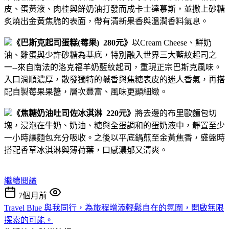
皮、蛋黃液、肉桂與鮮奶油打發而成卡士達慕斯，並撒上砂糖
炙燒出金黃焦脆的表面，帶有清新果香與溫潤香料氣息。
《巴斯克起司蛋糕(莓果) 280元》
以Cream Cheese、鮮奶
油、雞蛋與少許砂糖為基底，特別融入世界三大藍紋起司之
一--來自南法的洛克福羊奶藍紋起司，重現正宗巴斯克風味。
入口滑順濃厚，散發獨特的鹹香與焦糖表皮的迷人香氣，再搭
配自製莓果果醬，層次豐富、風味更顯細緻。
《焦糖奶油吐司佐冰淇淋 220元》
將去邊的布里歐麵包切
塊，浸泡在牛奶、奶油、糖與全蛋調和的蛋奶液中，靜置至少
一小時讓麵包充分吸收。之後以平底鍋煎至金黃焦香，盛盤時
搭配香草冰淇淋與薄荷葉，口感濃郁又清爽。
繼續閱讀
7個月前
Travel Blue 與我同行，為旅程增添輕鬆自在的氛圍，開啟無限
探索的可能。