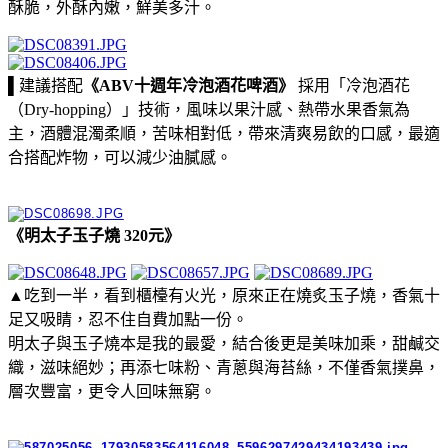
酥脆，外酥內嫩，鮮美多汁。
▌建議搭配
《ABV十週年冷泡酒花啤酒》
採用「冷泡酒花
（Dry-hopping）」技術，風味以果汁感、熱帶水果香氣為
主，酒體混濁柔順，苦味相對低，帶來清爽易飲的口感，最適
合搭配炸物，可以減少油膩感。
《明太子玉子燒 320元》
▲吃到一半，看到櫃檯有火光，原來正在燒炙玉子燒，香氣十
足又吸睛，忍不住自費加點一份。
明太子與玉子燒本是我的最愛，結合後更是美味加乘，甜鹹交
織，滋味絕妙；再添七味粉、青蔥與海苔絲，不僅香氣撲鼻，
層次豐富，更令人回味無窮。