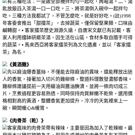
有三種吃法：
一是飯全部攪拌均勻一起吃，再喝湯。
二、湯
匙放飯舀入茶湯一口一口吃。
三、將茶湯倒入碗中一起拌勻
吃。
三種方法我都試了，不管怎麼吃，就是好好吃。
(註)1998
年客委會推出「甜擂茶」，去掉蔬菜，僅保留堅果類，口味由
鹹轉甜。
▪︎ 客家擂茶歷史淵源久遠，自唐宋文獻已有記載，客
家人利用擂缽研磨茶湯，因生活在山區，食材多取自隨手可得
的蔬菜。
▪︎ 馬來西亞將客家擂茶列為文化遺產，並以「客家擂
茶」為名。
《黃酒雞》
先以麻油爆香薑絲，不僅能去除麻油的異味，還能釋放出迷
人的香氣，接著加入切片的雞柳條，整道料理散發濃郁香味。
雞柳條建議提前一天用蠔油與醬油醃漬，並將一條肉切成三
片，烹煮過程更容易熟透，同時保持肉質鮮嫩不乾柴，選用價
格相對高的黃酒，整體香氣更加提升，冷冷的天氣裡來上一
碗，瞬間暖心&暖胃。
《肉骨茶（乾）》
客家風味的肉骨茶帶有辣味，主要是因為加入了乾辣椒。最