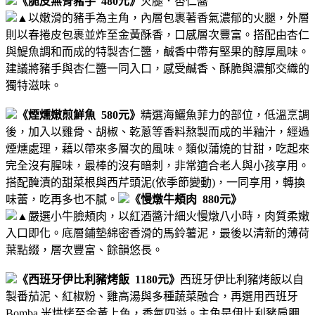
《脆皮無骨豬手 480元》
火腿．杏仁醬
▲
以嫩滑的豬手為主角，內層包裹著香氣濃郁的火腿，外層
則以春捲皮包裹並炸至金黃酥香，口感層次豐富。搭配由杏仁
與鯷魚調和而成的特製杏仁醬，鹹香中帶有堅果的醇厚風味。
建議將豬手與杏仁醬一同入口，感受鹹香、酥脆與濃郁交織的
獨特滋味。
《煙燻嫩煎鮮魚 580元》
精選海鱺魚菲力的部位，低溫烹調
後，加入以雞骨、胡椒、乾蔥等香料熬製而成的半釉汁，經過
煙燻處理，藉以帶來多層次的風味。
類似蒲燒的甘甜，吃起來
完全沒有腥味，最棒的沒有暗刺，非常適合老人與小孩享用。
搭配醃漬的甜菜根與西芹頭泥(依季節變動)，一同享用，轉換
味蕾，吃再多也不膩。
《慢燉牛頰肉 880元》
▲
嚴選小牛臉頰肉，以紅酒醬汁細火慢燉八小時，肉質柔嫩
入口即化。底層鋪墊綿密香滑的馬鈴薯泥，最後以清新的薄荷
葉點綴，層次豐富、餘韻悠長。
《西班牙伊比利豬烤飯 1180元》
西班牙伊比利豬烤飯以自
製番茄泥、紅椒粉、雞高湯與多種蔬菜融合，再選用西班牙
Bomba 米烘烤至金黃上色，香氣四溢。主角是伊比利豬肩胛