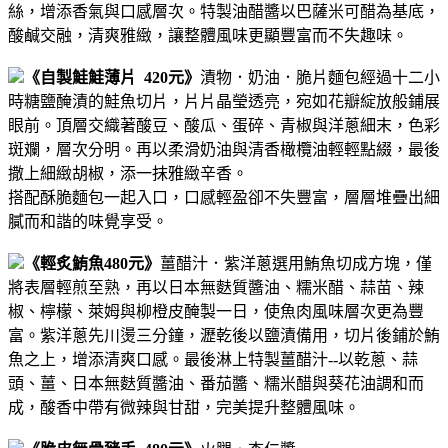
絲，增添香氣與口感層次。
特製油醋醬以巴薩米可醋為基底，
酸鹹交融，清爽雅緻，讓整體風味更顯豐富而不失趣味。
《自製鮭鮭薄片 420元》
漬物．奶油．脆片麵包
經過十二小
時糖鹽醃漬的鮭魚切片，片片晶瑩透亮，宛如花瓣綻放般鋪展
眼前。頂層交織著酸豆、酸瓜、蛋碎、青椒與洋蔥細末，色彩
斑斕，層次分明。再以柔滑奶油與清香橄欖油輕輕點綴，最後
撒上細緻胡椒，添一抹雅緻辛香。
搭配酥脆麵包一起入口，口感輕盈卻不失豐富，層層堆疊出細
膩而和諧的味覺享受。
《輕炙鮪魚480元》
薑醋汁．紫洋蔥
選用鮪魚切成方塊，僅
將表層輕煎至熟，再以日本無麩質醬油、糯米醋、蒜苗、辣
椒、檸檬、萊姆與柳橙皮醃製一日，使魚肉風味層次更為豐
富。
紫洋蔥先川燙三分鐘，瀝乾後以鹽漬備用，切片後鋪於鮪
魚之上，增添清爽口感。
最後淋上特製薑醋汁--以乾蔥、蒜
頭、薑、日本無麩質醬油、番茄醬、糯米醋與葵花油調和而
成，酸香中帶有微辣與甘甜，完美提升整體風味。