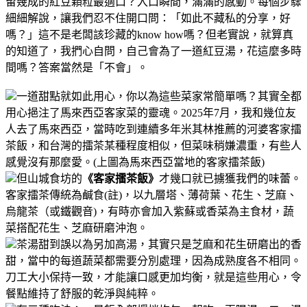
留幾成的紅豆顆粒最適口？入口瞬間，滿滿的感動。
每個步驟
細細解說，讓我們忍不住開口問：「如此不藏私的分享，好
嗎？」這不是老闆該珍藏的know how嗎？但老實說，就算真
的知道了，我捫心自問，自己會為了一道紅豆湯，花這麼多時
間嗎？答案當然是「不會」。
一道甜點就如此用心，你以為這些菜家常簡單嗎？其實全都
用心挹注了馬來西亞客家菜的靈魂。
2025年7月，我和幾位友
人去了馬來西亞，當時吃到連續多年米其林推薦的河婆客家擂
茶飯，和台灣的擂茶某種程度相似，但菜味稍嫌濃重，有些人
感覺沒有那麼愛。(上圖為馬來西亞當地的客家擂茶飯)
但山城食坊的
《客家擂茶飯》
才幾口就已擄獲我們的味蕾。
客家擂茶傳統為鹹食(註)，以九層塔、薄荷葉、花生、芝麻、
烏龍茶（或鐵觀音)，有時亦會加入紫蘇或香菜為主食材，蔬
菜搭配花生、芝麻研磨沖泡。
茶湯甜到誤以為另加高湯，其實只是芝麻和花生研磨出的香
甜，當中的每道蔬菜都需要分別處理，因為成熟度各不相同。
刀工大小保持一致，才能讓口感更加均衡，就是這些用心，令
餐點維持了舒服的乾淨與純粹。