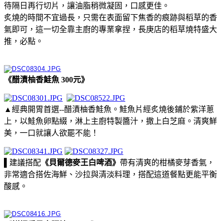
待隔日再行切片，讓油脂稍微凝固，口感更佳。
炙燒的時間不宜過長，只需在表面留下焦香的痕跡與稻草的香
氣即可，這一切全靠主廚的專業拿捏，長庚店的稻草燒特盛大
推，必點。
《醋漬柚香鮭魚 300元》
▲經典開胃首選--醋漬柚香鮭魚。鮭魚片經炙燒後鋪於紫洋蔥
上，以鮭魚卵點綴，淋上主廚特製醬汁，撒上白芝麻。清爽鮮
美，一口就讓人欲罷不能！
▌建議搭配
《貝爾德麥王白啤酒》
帶有清爽的柑橘麥芽香氣，
非常適合搭佐海鮮、沙拉與清淡料理，搭配這道餐點更能平衡
酸感。