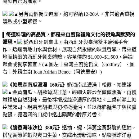
屬於自己的風景。
▲另有兩個獨立包廂，約可容納12-20人，非常適合重視
隱私或小型聚餐。
▌每道料理的高品質，都是來自廚房裡跨文化的視角與默契的
體現。
從西班牙到臺北，由西班牙與臺灣雙主廚攜手合
作，透過兩地山水與食材，展現自然永續的味覺哲學，帶來道
地而精緻的西班牙餐桌體驗。
客單價約 $1,000–$1,500，無論
聚會或獨享皆宜。
(
▲
圖左｜臺灣主廚施哲文（Godfrey）、圖
右｜外籍主廚 Ioan Adrian Benec（阿德里安）)
《帕馬森南瓜濃湯 160元》
奶油南瓜濃湯｜松露．帕達諾
▲
金黃南瓜、胡蘿蔔與韭蔥，經細火輕炒至微微焦香，再慢
燉釋放自然甜味，最後拌攪成絲滑濃厚的質地。
上桌前灑上帕
達諾起司、現磨黑胡椒與初榨橄欖油，並以酥脆麵包丁與松露
點綴，讓溫潤的口感中透出隱藏的醇厚芳香。
《脆香海味沙拉 380元》
透抽．蝦．洋蔥
金黃酥脆的透抽，
搭配香煎鮮蝦與爽口生菜，交織出清新海味，點綴酥炸洋蔥