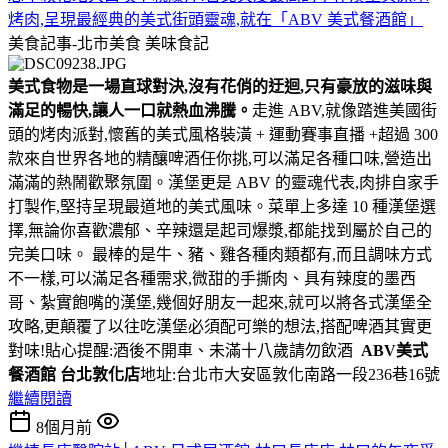
烤肉,呈現最經典的美式街頭靈魂,就在「ABV 美式餐酒館」
美食記事-北市美食
美味食記
美式食物是一場直球對決,沒有花俏的迂迴,只有豪放的滋味與
滿足的暢快,讓人一口就熱血沸騰。
走進 ABV,就像踏進美國街
頭的烤肉派對,懷舊的美式風格裝潢 + 運動賽事直播 +超過 300
款來自世界各地的精釀啤酒任你挑,可以滿足各種口味,營造出
滿滿的熱鬧歡聚氛圍。漢堡更是 ABV 的靈魂代表,肉排自家手
打製作,堅持呈現最道地的美式風味。菜單上多達 10 種漢堡選
擇,無論你喜歡濃郁、辛辣還是起司爆漿,都能找到屬於自己的
完美口味。 最棒的是牛、豬、雞各種肉類都有,而且調味方式
不一樣,可以滿足各種需求,微甜的手撕肉、具有辣度的墨西
哥、紮實飽嘴的漢堡,幾個好朋友一起來,就可以將各式漢堡全
攻略,更顛覆了以往吃漢堡必須配可樂的想法,搭配啤酒其實更
對味!貼心提醒:酒後不開車、未滿十八歲請勿飲酒
ABV美式
餐酒館 台北敦化店
地址:台北市大安區敦化南路一段236巷16號
繼續閱讀
8個月前