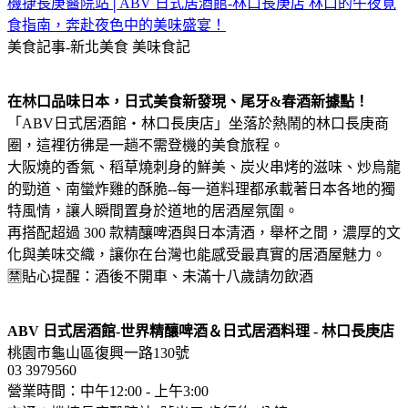
機捷長庚醫院站│ABV 日式居酒館-林口長庚店 林口的午夜覓
食指南，奔赴夜色中的美味盛宴！
美食記事-新北美食
美味食記
在林口品味日本，日式美食新發現、尾牙&春酒新據點！
「ABV日式居酒館・林口長庚店」坐落於熱鬧的林口長庚商
圈，這裡彷彿是一趟不需登機的美食旅程。
大阪燒的香氣、稻草燒刺身的鮮美、炭火串烤的滋味、炒烏龍
的勁道、南蠻炸雞的酥脆--每一道料理都承載著日本各地的獨
特風情，讓人瞬間置身於道地的居酒屋氛圍。
再搭配超過 300 款精釀啤酒與日本清酒，舉杯之間，濃厚的文
化與美味交織，讓你在台灣也能感受最真實的居酒屋魅力。
🈲貼心提醒：酒後不開車、未滿十八歲請勿飲酒
ABV 日式居酒館-世界精釀啤酒＆日式居酒料理 - 林口長庚店
桃園市龜山區復興一路130號
03 3979560
營業時間：中午12:00 - 上午3:00