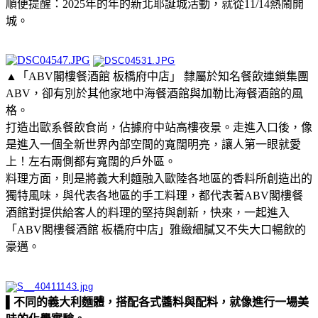
順便提醒：2025年的年的新北耶誕城活動，就從11/14熱鬧開
城。
▲「ABV閣樓餐酒館 板橋府中店」 隸屬於知名餐飲連鎖集團
ABV，卻有別於其他家地中海餐酒館與加勒比海餐酒館的風
格。
打造出歐系餐飲食尚，佔據府中站高樓夜景。走進入口後，像
是進入一個全新世界內部空間的寬闊明亮，讓人第一眼就愛
上！左右兩側都有寬闊的戶外區。
料理方面，則是將義大利麵融入歐陸各地區的香料所創造出的
獨特風味，與代表各地區的手工料理，都代表著ABV閣樓餐
酒館對提供給客人的料理的堅持與創新，快來，一起進入
「ABV閣樓餐酒館 板橋府中店」雅緻細膩又不失大口暢飲的
豪邁。
▌
不同的義大利麵體，搭配各式醬料與配料，就像進行一場美