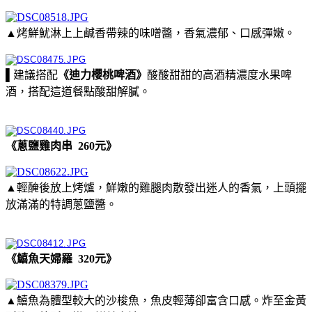
▲烤鮮魷淋上上鹹香帶辣的味噌醬，香氣濃郁、口感彈嫩。
▌建議搭配
《迪力櫻桃啤酒》
酸酸甜甜的高酒精濃度水果啤
酒，搭配這道餐點酸甜解膩。
《蔥鹽雞肉串 260元》
▲輕醃後放上烤爐，鮮嫩的雞腿肉散發出迷人的香氣，上頭擺
放滿滿的特調蔥鹽醬。
《鱚魚天婦羅 320元》
▲鱚魚為體型較大的沙梭魚，魚皮輕薄卻富含口感。炸至金黃