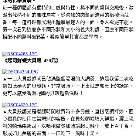
味的化學實驗。
每一種麵體都有獨特的口感與特性，與不同的醬料交織後，激
盪出截然不同的風味層次。從濃郁的肉醬到清爽的橄欖油蒜
香，每一道料理都展現出麵體最迷人的一面，令人欲罷不能。
第一次看到這麼多不同形狀和大小的義大利麵，因應不同形狀
搭配不同醬料&配菜，看似簡單其實都是學問。
《起司鮮蝦大貝殼 420元》
▲一口大貝殼麵就已佔滿整個喝湯的大調羹…這是我第二次吃
到如此碩大的貝殼麵，非常吸睛，一上桌就是餐桌上的話題，
更可以感受香濃Q彈的貝殼麵新滋味！
▲大貝殼麵光是煮麵時間就費時十多分鐘，直接烹調拌炒，匠
心獨具的使用它當焗烤的容器，在貝殼麵裡填入鮮蝦，灑上現
刨的帕瑪森起司，以噴槍微炙加熱讓起司融化，放上百里香，
形成如此美麗的畫面，一口吃下，風味十足。