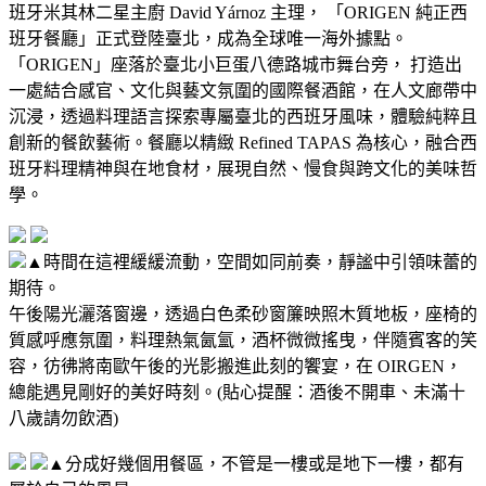
班牙米其林二星主廚 David Yárnoz 主理， 「ORIGEN 純正西
班牙餐廳」正式登陸臺北，成為全球唯一海外據點。
「ORIGEN」座落於臺北小巨蛋八德路城市舞台旁， 打造出
一處結合感官、文化與藝文氛圍的國際餐酒館，在人文廊帶中
沉浸，透過料理語言探索專屬臺北的西班牙風味，體驗純粹且
創新的餐飲藝術。
餐廳以精緻 Refined TAPAS 為核心，融合西
班牙料理精神與在地食材，展現自然、慢食與跨文化的美味哲
學。
▲時間在這裡緩緩流動，空間如同前奏，靜謐中引領味蕾的
期待。
午後陽光灑落窗邊，透過白色柔砂窗簾映照木質地板，座椅的
質感呼應氛圍，料理熱氣氤氳，酒杯微微搖曳，伴隨賓客的笑
容，彷彿將南歐午後的光影搬進此刻的饗宴，在 OIRGEN，
總能遇見剛好的美好時刻。
(
貼心提醒：酒後不開車、未滿十
八歲請勿飲酒
)
▲分成好幾個用餐區，不管是一樓或是地下一樓，都有