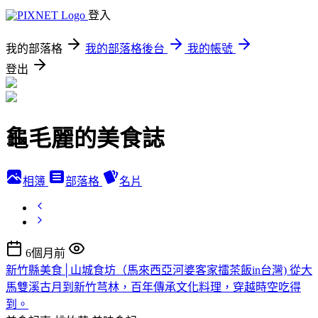
登入
我的部落格
我的部落格後台
我的帳號
登出
龜毛麗的美食誌
相簿
部落格
名片
6個月前
新竹縣美食│山城食坊（馬來西亞河婆客家擂茶飯in台灣) 從大
馬雙溪古月到新竹芎林，百年傳承文化料理，穿越時空吃得
到。