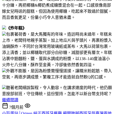
十分鐘，再把椰糖&椰奶煮成糖漿混合在一起。
口感很像南部
嫁女兒時送的甜糕，但因為使用椰糖，吃起來不致過於甜膩，
而且香氣更足，份量小巧令人意猶未盡。
《炸年糕》
包裹著荷香，是大馬獨有的年味。造訪時尚未過年，年糕未
上市，老闆特地親手蒸製，加上地瓜片與芋頭片，再裹粉漿入
油鍋酥炸。
不同於台灣常用玻璃紙或蒸布，大馬以荷葉包裹，
添上清香；並以椰糖取代部分白砂糖，減甜卻更有層次。年糕
沾裹中筋麵粉、鹽、蛋與水調成的粉漿，以138–140度油溫小
火炸七八分鐘，酥炸至金黃，冷卻後依然香氣四溢。
外觀不膨脹，是因為粉漿需慢慢搓揉，讓糯米粉起筋、帶入
空氣，再逐步調成漿。繁複工序才能造就自然軟Q的口感。
聽著老闆細說製程，令人動容。在講求速度的時代，他仍願
意按部就班，守住傳統。
這份堅持，怎能不以新台幣支持呢？
繼續閱讀
7個月前
小巨蛋站│Origen 純正西班牙餐廳 揭開跨越西班牙與臺灣兩地