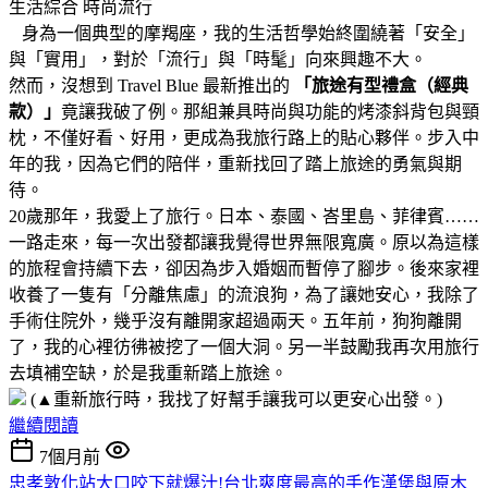
生活綜合
時尚流行
身為一個典型的摩羯座，我的生活哲學始終圍繞著「安全」
與「實用」，對於「流行」與「時髦」向來興趣不大。
然而，沒想到 Travel Blue 最新推出的
「旅途有型禮盒（經典
款）」
竟讓我破了例。那組兼具時尚與功能的烤漆斜背包與頸
枕，不僅好看、好用，更成為我旅行路上的貼心夥伴。步入中
年的我，因為它們的陪伴，重新找回了踏上旅途的勇氣與期
待。
20歲那年，我愛上了旅行。日本、泰國、峇里島、菲律賓……
一路走來，每一次出發都讓我覺得世界無限寬廣。原以為這樣
的旅程會持續下去，卻因為步入婚姻而暫停了腳步。後來家裡
收養了一隻有「分離焦慮」的流浪狗，為了讓她安心，我除了
手術住院外，幾乎沒有離開家超過兩天。五年前，狗狗離開
了，我的心裡彷彿被挖了一個大洞。另一半鼓勵我再次用旅行
去填補空缺，於是我重新踏上旅途。
(▲
重新旅行時，我找了好幫手讓我可以更安心出發。)
繼續閱讀
7個月前
忠孝敦化站大口咬下就爆汁!台北爽度最高的手作漢堡與原木