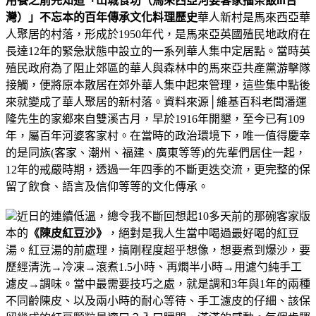
用餐之前先知道「山城食坊（馬來西亞河婆客家擂茶飯in台
灣）」不忘本的百年傳承文化料理歷史
華人新村是馬來西亞華
人聚居的村落，形成於1950年代，是馬來亞英國殖民地政府在
長達12年的緊急狀態中設立的一系列華人集中定居點。當時英
殖民政府為了阻止郊區的華人與森林中的馬來亞共產黨游擊隊
接觸，便將原本散居在郊外華人集中起來管理，這些集中點後
來就變成了華人聚居的新村落。資料來源│維基百科老闆
潘運
隆先生
的家鄉來自雙溪古月，早於1916年開墾，至今已有109
年，屬百年河婆客家村。在當時的政治環境下，唯一值得慶幸
的是同族(客家、潮州、福建、廣東等等)的先輩們居住一起，
12年的戒嚴時期，透過一年四季的不斷更迭交流，更完整的保
留了飲食、語言及信仰等等的文化傳承。
近日的連續低溫，總令我不斷回想起10多天前的那碗客家版
本的
《陳皮紅豆沙》
，絕對是我人生當中喝過最好喝的紅豆
湯。
紅豆湯的前處理，搞剛程度超乎想像，想要煮到爆沙，要
歷經清洗→冷凍→滾煮1.5小時、再燜半小時→用濾勺純手工
濾皮→調味。
當中最需要技巧之處，就是調和3年與1年的兩種
不同齡陳皮、以及兩小時的耐心等待、手工濾皮的仔細、該保