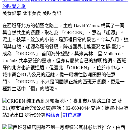
的味覺之旅
美食記事-北市美食
美味食記
在西班牙北方的朝聖之路上
，主廚 David Yárnoz 構築了一間
與自然共生的餐廳，取名為 「ORIGEN」，意為「起源」。
泥土、枝葉、綻放的小花，是那裡日常的景色。
今年八月，這
間與自然、起源為題的餐廳，跨越國界走進臺灣之都-臺北。
成為 「ORIGEN」 首間海外據點，與米其林二星 Molino de
Urdániz 共享烹飪的靈魂，但亦有屬於自己的鮮明格調。
西班
牙的北方也許很遙遠，但臺北 「ORIGEN」，位於市中心，
城市舞台B1八公尺的距離，像一扇通往歐洲田野的任意
門。
「ORIGEN」不只是間國際正統的西班牙餐廳，更是一
種對生活中「慢」的體現。
ORIGEN 純正西班牙餐廳
地址：臺北市八德路三段 25 號
B1 (城市舞台旁8公尺處)
電話：02-66040444
交通：捷運小巨蛋
站3號出口 步行5分鐘
粉絲頁
│
訂位連結
西班牙總店開幕不到一月即獲米其林必比登推介，由西