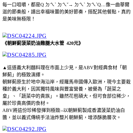
每一口咀嚼，都是Q ㄉㄟˋ ㄉㄟˇ→ ㄉㄟˋ ㄉㄟˋQ…像一曲華爾
滋的節奏般，譜出幸福味蕾的美好節奏，搭配其他餐點，真的
是美味無極限！
《朝鮮薊菠菜奶油雞腿大水管 420元》
▲這道義大利麵料理在市面上少見，是ABV對經典食材「朝
鮮薊」的極致演繹。
朝鮮薊原生於地中海沿岸，經羅馬帝國傳入歐洲，現今主要栽
種於義大利，因其獨特風味與豐富營養，被譽為「蔬菜之
皇」、「蔬菜中的貴族」。雖然花苞碩大，但可食部位稀少，
屬於珍貴高價的食材。
ABV將這份珍稀發揮到極致--以朝鮮薊製成香濃菠菜奶油白
醬，並以義式傳統手法油炸整片朝鮮薊，增添酥脆層次。