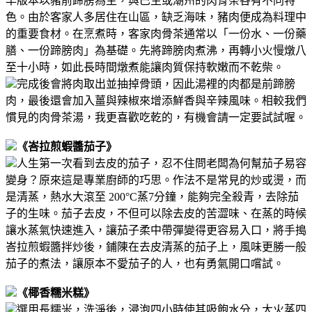
早版本以豬前蹄膀為主，與巴生或潮州的肉骨茶各有不同特
色。由於客家人多居住在山區，缺乏海味，豬肉便成為料理中
的重要食材。
在烹煮時，客家肉骨茶通常以「一份水、一份藥
膳、一份蹄膀肉」為基礎。先將蹄膀肉煮沸，再轉小火慢燉八
至十小時，如此長時間燉煮能讓肉質保持軟嫩而不乾柴。
完成後會將肉取出並抽掉骨頭，因此湯裡的肉都是前蹄膀
肉，最後還會加入薑與辣椒來增添鮮香與辛辣風味。
相較我們
慣見的肉骨茶湯，我更喜歡吃乾的，有機會請一定要試試喔。
《峇拉煎蝦醬茄子》
人生第一次看到去皮的茄子，忍不住問老闆為何幫茄子易容
變身？原來這是專業廚師的巧思。
作法不是常見的炒或燙，而
是清蒸，熱水大滾至 200°C蒸7分鐘，能夠完全殺青，去除茄
子的生味。
茄子去皮，不但可以除去皮的苦澀味、在蒸的時候
讓水蒸氣快速進入，讓茄子柔中帶彈變得更容易入口，將手搗
峇拉煎蝦醬拌炒後，鋪陳在去皮清蒸的茄子上，風味更勝一般
茄子的煮法，讓原本不愛茄子的人，也有勇氣開口嚐試。
《椰香糯米糕》
選用長糯米，洗淨後，浸泡四小時使其吸飽水分，大火蒸四