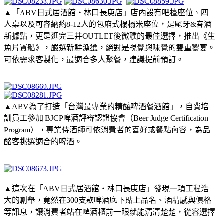
▲「ABV日式居酒館・林口長庚店」店內設有吧檯座位、四
人桌以及可容納約8-12人的包廂式榻榻米座位，是尾牙&春酒
新據點，更是逛完三井OUTLET後微醺的最佳選擇，推出《生
魚片寶船》，嚴選新鮮漁獲，絕對是視覺與味覺的雙重饗宴。
可依需求客製化，最適合多人聚餐，建議提前預訂。
▲ABV為了打造「台灣最專業的精釀啤酒餐酒館」，自費培
訓員工參加 BJCP啤酒評審認證協會（Beer Judge Certification
Program），專業侍酒師可依消費者的喜好或餐點內容，為品
酩客挑選適合的啤酒。
▲這次在「ABV日式居酒館・林口長庚店」發現一項工程浩
大的創舉，竟然在300支款啤酒底下貼上品名、酒精感與價格
等訊息，讓消費者站在啤酒櫃前一眼就能清清楚楚，從容選擇