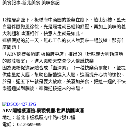
美食記事-新北美食
美味食記
12樓居高臨下，板橋府中商圈的繁華在腳下、遠山近樓，藍天
白雲伴隨微風徐徐，光是環境就已經夠紓壓，再加上美味的義
大利麵和啤酒相伴，快意人生就是如此。
連續假期的前一天，無心工作的友人說要來一場放縱，那有什
麼問題！
「ABV閣樓餐酒館 板橋府中店」推出的「玩味義大利麵道地
的歐陸饗宴」，進入澱粉天堂會令人倍感快樂！
因為澱粉促進身體合成「血清素」（一種快樂荷爾蒙），並提
供能量給大腦，幫助色胺酸進入大腦，進而提升心情的愉悅。
於是，週五下午就是要大放縱，美酒加美食，把這一週的不快
樂通通拋到腦後，準備迎接週末的來臨。
ABV閣樓餐酒館-景觀餐廳-世界精釀啤酒
地址：新北市板橋區府中路67號12樓
電話： 02-29699989