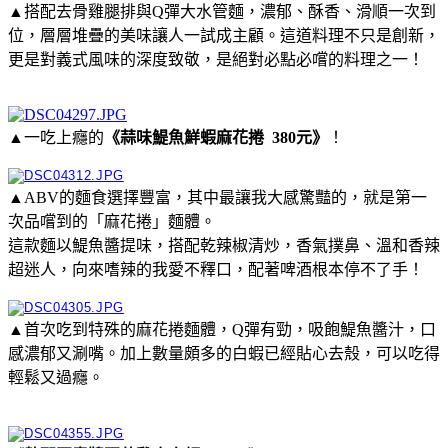
▲搭配去骨雞腿排與Q彈大水管麵，濃郁、酥香、滑順一次到
位，層層堆疊的美味讓人一試成主顧。這道料理不只是創新，
更是對義式風味的深度致敬，是絕對必點必嚐的料理之一！
▲一吃上癮的
《蒜味鯷魚鮮蝦麻花捲 380元》
！
▲ABV的麵食選擇豐富，其中最讓我大感驚豔的，就是第一
次品嚐到的「麻花捲」麵體。
這款麵以鯷魚醬提味，搭配乾辣椒清炒，香氣撲鼻、溫和香辣
超迷人，向來嗜辣的我愛不釋口，配著啤酒根本停不了手！
▲首次吃到特殊的麻花捲麵體，Q彈有勁，吸飽鯷魚醬汁，口
感濃郁又涮嘴。加上數量頗多的白蝦已經貼心去殼，可以吃得
輕鬆又過癮。