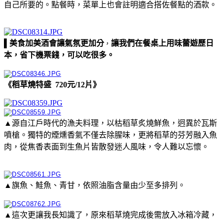
自己所要的。點餐時，菜單上也會註明適合搭佐餐點的酒款。
▌美食加美酒會讓氣氛更加分
讓我們在餐桌上用味蕾遊歷日
，
本，省下機票錢，可以吃很多。
《稻草燒特盛 720元/12片》
▲源自江戶時代的漁夫料理，以枯稻草炙燒鮮魚，迥異於瓦斯
噴槍。獨特的煙燻香氣不僅去除腥味，更將稻草的芬芳融入魚
肉，從焦香表面到生魚片皆散發迷人風味，令人難以忘懷。
▲旗魚、鮭魚、青甘，依照油脂含量由少至多排列。
▲這次更讓我長知識了，原來稻草燒完成後需放入冰箱冷藏，