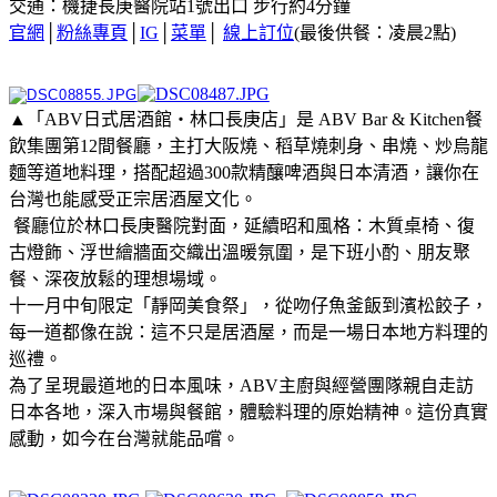
交通：機捷長庚醫院站1號出口 步行約4分鐘
官網
│
粉絲專頁
│
IG
│
菜單
│
線上訂位
(最後供餐：凌晨2點)
▲「ABV日式居酒館・林口長庚店」是 ABV Bar & Kitchen餐
飲集團第12間餐廳，主打大阪燒、稻草燒刺身、串燒、炒烏龍
麵等道地料理，搭配超過300款精釀啤酒與日本清酒，讓你在
台灣也能感受正宗居酒屋文化。
餐廳位於林口長庚醫院對面，延續昭和風格：木質桌椅、復
古燈飾、浮世繪牆面交織出溫暖氛圍，是下班小酌、朋友聚
餐、深夜放鬆的理想場域。
十一月中旬限定「靜岡美食祭」，從吻仔魚釜飯到濱松餃子，
每一道都像在說：這不只是居酒屋，而是一場日本地方料理的
巡禮。
為了呈現最道地的日本風味，ABV主廚與經營團隊親自走訪
日本各地，深入市場與餐館，體驗料理的原始精神。這份真實
感動，如今在台灣就能品嚐。