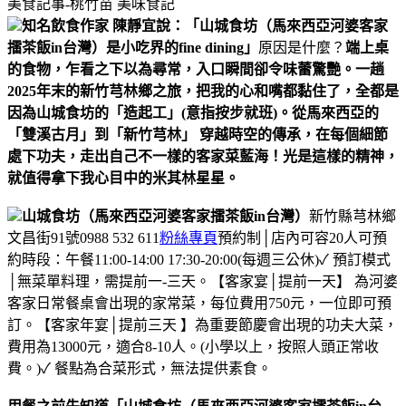
美食記事-桃竹苗
美味食記
知名飲食作家 陳靜宜說：「山城食坊（馬來西亞河婆客家
擂茶飯in台灣）是小吃界的fine dining」
原因是什麼？
端上桌
的食物，乍看之下以為尋常，入口瞬間卻令味蕾驚艷。
一趟
2025年末的新竹芎林鄉之旅，把我的心和嘴都黏住了，全都是
因為山城食坊的「造起工」(意指按步就班)。
從馬來西亞的
「雙溪古月」到「新竹芎林」 穿越時空的傳承，在每個細節
處下功夫，走出自己不一樣的客家菜藍海！
光是這樣的精神，
就值得拿下我心目中的米其林星星。
山城食坊（馬來西亞河婆客家擂茶飯in台灣）
新竹縣芎林鄉
文昌街91號
0988 532 611
粉絲專頁
預約制│店內可容20人
可預
約時段：
午餐11:00-14:00
17:30-20:00(每週三公休)
✓ 預訂模式
│無菜單料理，需提前一-三天。
【客家宴│提前一天】 為河婆
客家日常餐桌會出現的家常菜，每位費用750元，一位即可預
訂。
【客家年宴│提前三天 】為重要節慶會出現的功夫大菜，
費用為13000元，適合8-10人。
(小學以上，按照人頭正常收
費。)
✓ 餐點為合菜形式，無法提供素食。