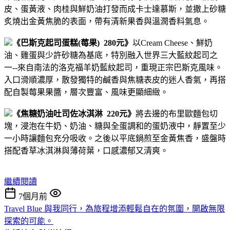
皮、蛋黃液、肉桂與鮮奶油打發而成卡士達慕斯，並撒上砂糖
炙燒出金黃焦脆的表面，帶有清新果香與溫潤香料氣息。
《巴斯克起司蛋糕(莓果) 280元》
以Cream Cheese、鮮奶
油、雞蛋與少許砂糖為基底，特別融入世界三大藍紋起司之
一--來自南法的洛克福羊奶藍紋起司，重現正宗巴斯克風味。
入口滑順濃厚，散發獨特的鹹香與焦糖表皮的迷人香氣，再搭
配自製莓果果醬，層次豐富、風味更顯細緻。
《焦糖奶油吐司佐冰淇淋 220元》
將去邊的布里歐麵包切
塊，浸泡在牛奶、奶油、糖與全蛋調和的蛋奶液中，靜置至少
一小時讓麵包充分吸收。之後以平底鍋煎至金黃焦香，盛盤時
搭配香草冰淇淋與薄荷葉，口感濃郁又清爽。
繼續閱讀
7個月前
Travel Blue 與我同行，為旅程增添輕鬆自在的氛圍，開啟無限
探索的可能。