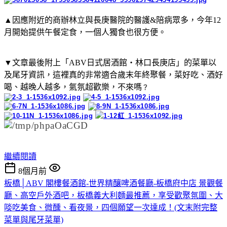
▲因應附近的商辦林立與長庚醫院的醫護&陪病眾多，今年12
月開始提供午餐定食，一個人獨食也很方便。
▼文章最後附上「ABV日式居酒館・林口長庚店」的菜單以
及尾牙資訊，這裡真的非常適合歲末年終聚餐，菜好吃、酒好
喝、越晚人越多，氣氛超歡樂，不來嗎
？
繼續閱讀
8個月前
板橋│ABV 閣樓餐酒館-世界精釀啤酒餐廳-板橋府中店 景觀餐
廳、高空戶外酒吧，板橋義大利麵最推薦，享受歡聚氛圍、大
啖吃美食、微醺、看夜景，四個願望一次達成！(文末附完整
菜單與尾牙菜單)