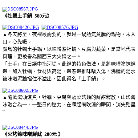
《牡蠣土手鍋 580元》
▲冬天將至，夜裡最需要的，就是一鍋熱氣蒸騰的鍋物，未入
口，心先暖。
廣島的牡蠣土手鍋，以味噌煮牡蠣、豆腐與蔬菜，是當地代表
料理，更被譽為關西三大火鍋之一。
「土手」在日語中指河堤。此鍋的特色做法，是將味噌塗抹鍋
邊，加入牡蠣、食材與高湯，邊煮邊推味噌入湯。沸騰的湯水
被味噌泥牆擋住不溢出，因此得名「土手鍋」。
▲隨著湯頭滾煮，牡蠣、豆腐與蔬菜菇類的鮮甜釋放，山珍海
味融合為一，一整日的壓力，在噘起嘴吹涼的瞬間，消失殆盡
~
《火烤辣味噌鮮魷 280元 》