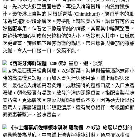
肉，先以大火煎至雙面焦香，再送入烤箱慢烤，肉質鮮嫩多
汁。最後淋上自製的 阿根廷青醬 (Chimichurri)，酸香草本的風
味為整道料理增添層次。
旁邊附上蒜味美乃滋，讓食客可依喜
好搭配享用。乍看之下像是單純的烤飯，其實其中暗藏驚喜，
杏鮑菇被細心切成與米粒相仿的大小，巧妙融入其中，口感層
次更豐富。辣椒底下還有微微的鍋巴，帶來焦香與番茄的酸甜
交織，令人一口接一口，欲罷不能。
《西班牙海鮮短麵 1480元》
墨魚．蝦．淡菜
▲
這是西班牙經典料理，以烤蔬菜、海鮮與葡萄酒熬煮兩小
時的高湯慢煮短麵，再加入墨魚汁與榛果油，鋪上鮮蝦與淡
菜，最後送入烤爐高溫炙烤，成就獨特的麵體口感。
入口焦香
濃郁，麵條緊實有嚼勁，散發海洋的深邃香氣。搭配自製蒜味
美乃滋，更添層次。淡菜與鮮蝦雖看似不多，因為碩大所以份
量驚人；底層短麵比米飯更濃厚，還有魷魚相伴，每根麵條都
緊緊裹著醬汁，滋味豐富。
《卡士達慕斯佐檸檬冰淇淋 羅勒醬 220元》
底層以香甜的
羅勒糖漿為基底，中層鋪上清爽檸檬冰淇淋，頂層覆以柑橘