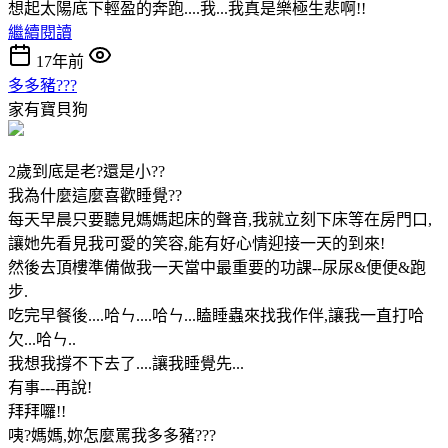
想起太陽底下輕盈的奔跑....我...我真是樂極生悲啊!!
繼續閱讀
17年前
多多豬???
家有寶貝狗
2歲到底是老?還是小??
我為什麼這麼喜歡睡覺??
每天早晨只要聽見媽媽起床的聲音,我就立刻下床等在房門口,
讓她先看見我可愛的笑容,能有好心情迎接一天的到來!
然後去頂樓準備做我一天當中最重要的功課--尿尿&便便&跑
步.
吃完早餐後....哈ㄣ....哈ㄣ...瞌睡蟲來找我作伴,讓我一直打哈
欠...哈ㄣ..
我想我撐不下去了....讓我睡覺先...
有事---再說!
拜拜囉!!
咦?媽媽,妳怎麼罵我多多豬???