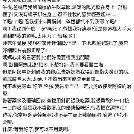
今天風和日麗,非常適合散步!
午後,爸媽帶我到頂樓放牛吃草耶,溫暖的陽光照在身上--舒服
極了!又沒有繩子綁在身上,忍不住我的腳步輕盈起來.....
丫喝!ㄚ喝!看我衝刺--再衝刺....爸拔都抓不到我耶,ㄚ喝!
啊!!!我踩到什麼了呀?痛死了,爸拔我好痛啊!但是你這樣大手大
腳翻開我的腳毛,太用力了!很痛耶!!
睡完午覺後,我想在家伸伸懶腰,但是一下地.唉喲!痛死了,我只
好縮起右前腳走路了!
媽媽心疼的看著我,他們好像要帶我出門囉.
啊!獸醫阿姨,我好怕ㄛ,不想打針,我不要看醫生啦.
但是阿姨拿針刺破我的腳底,告訴媽媽我得到像指尖發炎的病,
腳底膿包太大.太硬,再不擠出來可能會更嚴重....
我不想更嚴重!好吧!堅強!我告訴自己一定要勇敢接受阿姨的治
療!
帶著藥水及優碘回家,爸拔用針筒餵我吃藥,我很勇敢的一口接
一口的吸,但是我不喜歡腳底的優碘怪味道,待我把它舔掉吧!
爸拔,你拿麵碗要幹嘛啊?我不要在頭上戴麵碗啦,醜斃了啦,不
要啦.
什麼?等我好了,就可以不用戴啊.