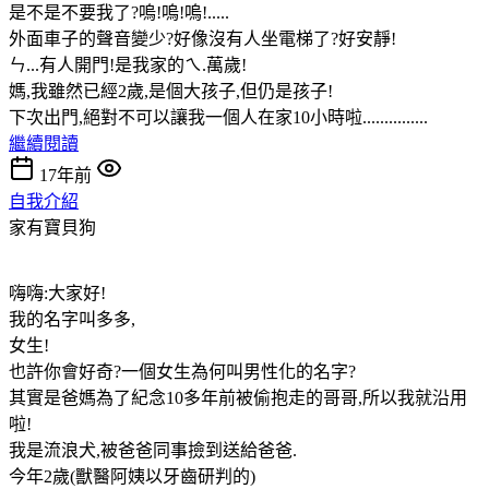
是不是不要我了?嗚!嗚!嗚!.....
外面車子的聲音變少?好像沒有人坐電梯了?好安靜!
ㄣ...有人開門!是我家的ㄟ.萬歲!
媽,我雖然已經2歲,是個大孩子,但仍是孩子!
下次出門,絕對不可以讓我一個人在家10小時啦...............
繼續閱讀
17年前
自我介紹
家有寶貝狗
嗨嗨:大家好!
我的名字叫多多,
女生!
也許你會好奇?一個女生為何叫男性化的名字?
其實是爸媽為了紀念10多年前被偷抱走的哥哥,所以我就沿用
啦!
我是流浪犬,被爸爸同事撿到送給爸爸.
今年2歲(獸醫阿姨以牙齒研判的)