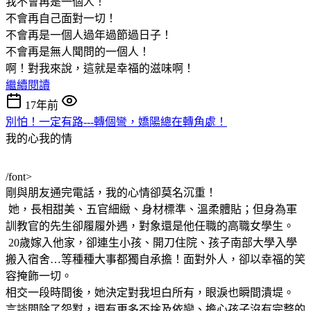
我不會再是一個人！
不會再自己面對一切！
不會再是一個人過年過節過日子！
不會再是無人聞問的一個人！
啊！對我來說，這就是幸福的滋味啊！
繼續閱讀
17年前
別怕！一定有路---轉個彎，嬌陽總在轉角處！
我的心我的情
/font>
剛與朋友通完電話，我的心情卻莫名沉重！
她，長相甜美、五官細緻、身材標準、溫柔體貼；但身為軍
訓教官的先生卻履履外遇，對象還是他任職的高職女學生。
20歲嫁入他家，卻連生小孩、開刀住院、孩子南部大學入學
搬入宿舍…等種種大事都獨自承擔！面對外人，卻以幸福的笑
容掩飾一切。
相交一段時間後，她決定對我坦白所有，眼淚也瞬間潰堤。
言談間除了怨懟，還有更多不捨及依戀、擔心孩子沒有完整的