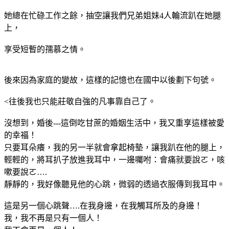
她總在忙碌工作之餘，抽空讓我們兄弟姐妹4人輪流趴在她腿
上，
享受短暫的孺慕之情。
後來因為家庭的變故，這樣的記憶也在國中以後劃下句號。
<往後我也只能莊敬自強的凡事靠自己了。
沒想到，婚後---這倒吃甘蔗的婚姻生活中，我又重享這樣被愛
的幸福！
只要耳朵癢，我的另一半就會拿起椅墊，讓我趴在他的腿上，
輕輕的，將耳扒子放進我耳中，一邊囑咐：會痛就要說ㄛ，咳
嗽要說ㄛ….
靜靜的，我好像聽見他的心跳，微弱的透過衣服傳到我耳中。
這是另一個心跳聲….在我身邊，在我觸耳所及的身邊！
我，我不再是只有一個人！