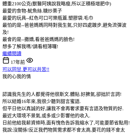
體重2100公克(獸醫阿姨說我略瘦,所以正積極增肥中)
最愛的食物-魷魚絲.糖炒栗子
最愛的玩具--紅色可口可樂瓶蓋.塑膠袋.毛巾
最怕的是--爸爸媽媽同時對我生氣,只好四處踱步,避免流彈波
及!
最會的是--撒嬌,看爸爸媽媽的臉色!
想多了解我嗎?請看相簿囉!
繼續閱讀
17年前
可以同甘.更可以共苦!!
我的心我的情
認識我先生的人都覺得他很斯文.體貼.好脾氣,卻拙於言詞!
所以結婚16年來,我很少聽到甜言蜜語.
但平日他以真誠的好,讓我不會再奢求要有言語及物質的好.
最近大環境不景氣,或多或少影響他的收入.
日前他給我薪資條時,面有愧色告訴我縮水了,可能要節省點用!
我說:沒關係!反正我們物質需求都不會太高,要花的錢不會太