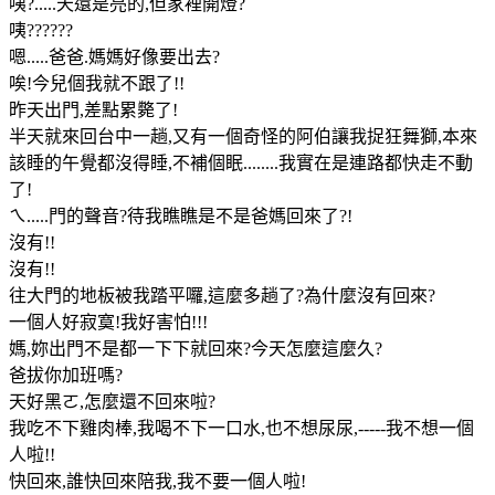
咦?.....天還是亮的,但家裡開燈?
咦??????
嗯.....爸爸.媽媽好像要出去?
唉!今兒個我就不跟了!!
昨天出門,差點累斃了!
半天就來回台中一趟,又有一個奇怪的阿伯讓我捉狂舞獅,本來
該睡的午覺都沒得睡,不補個眠........我實在是連路都快走不動
了!
ㄟ.....門的聲音?待我瞧瞧是不是爸媽回來了?!
沒有!!
沒有!!
往大門的地板被我踏平囉,這麼多趟了?為什麼沒有回來?
一個人好寂寞!我好害怕!!!
媽,妳出門不是都一下下就回來?今天怎麼這麼久?
爸拔你加班嗎?
天好黑ㄛ,怎麼還不回來啦?
我吃不下雞肉棒,我喝不下一口水,也不想尿尿,-----我不想一個
人啦!!
快回來,誰快回來陪我,我不要一個人啦!