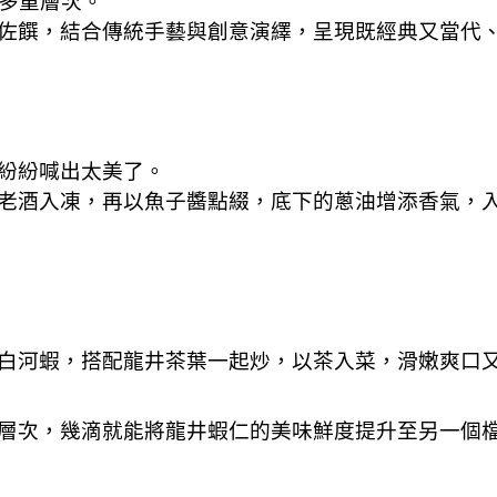
味多重層次。
佐饌，結合傳統手藝與創意演繹，呈現既經典又當代
紛紛喊出太美了。
老酒入凍，再以魚子醬點綴，底下的蔥油增添香氣，
白河蝦，搭配龍井茶葉一起炒，以茶入菜，滑嫩爽口
層次，幾滴就能將龍井蝦仁的美味鮮度提升至另一個