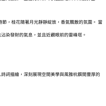
時節，桂花隨著月光靜靜綻放，香氣飄散的氛圍。 當
能沾染發財的氣息，並且近觀眼前的雷峰塔。
人詩詞描繪，深刻展現空間美學與風雅杭饌間豐厚的