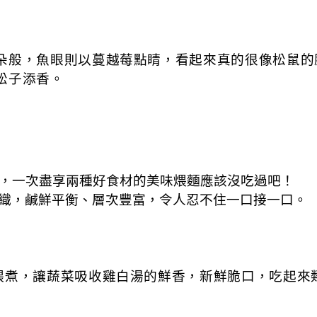
朵般，魚眼則以蔓越莓點睛，看起來真的很像松鼠的
松子添香。
，一次盡享兩種好食材的美味煨麵應該沒吃過吧！
織，鹹鮮平衡、層次豐富，令人忍不住一口接一口。
煨煮，讓蔬菜吸收雞白湯的鮮香，新鮮脆口，吃起來