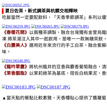
▌
夏日佐茶，新式調茶與杭饌交相輝映
吃飯當然一定要配飲料，「天香季節調茶」系列以優
《春暖花開》
以兩種茶調製，融合台灣獨有金萱烏龍
凍 將茶湯注入其中一起飲用，是唯一一款無糖茶飲
《白露美人》
選用近年來流行的手工白茶，融合紫蘇
味。
《龍吟翠露》
將杭州龍井的豆香與麝香葡萄融合，清
《茉香胭脂》
以茉莉綠茶為基底，搭佐白桃果泥，香
▲當天點的餐點比較素雅，天香樓貼心提供了醬蘿蔔