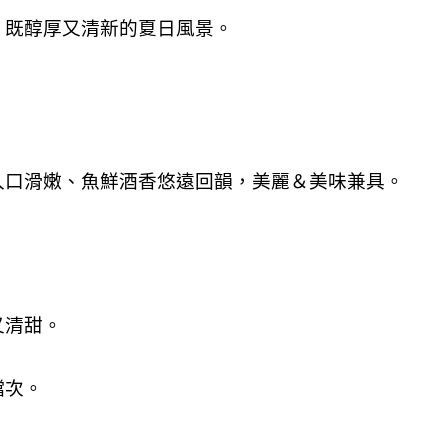
、既醇厚又清新的夏日風景。
入口滑嫩、魚鮮酒香悠遠回韻，美麗＆美味兼具。
又清甜。
檔次。