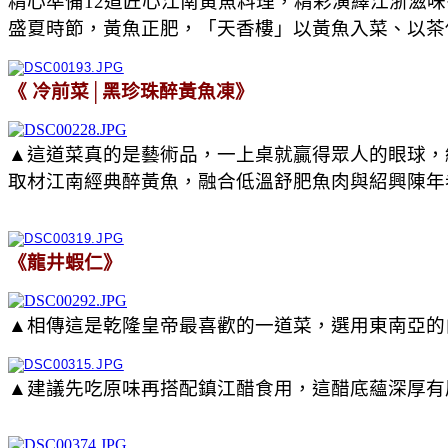
精心準備12道匠心江南黃魚料理，精彩演繹江浙滋
盛夏時節，黃魚正肥，「天香樓」以黃魚入菜、以茶
《 冷前菜│黑珍珠醉黃魚凍》
▲這道菜真的是藝術品，一上桌就贏得眾人的眼球，
取材江南經典醉黃魚，融合低溫舒肥魚肉與紹興陳年
《龍井蝦仁》
▲相傳這是乾隆皇帝最喜歡的一道菜，選用東南亞的
▲建議先吃原味再搭配鎮江醋食用，這醋底蘊深厚有