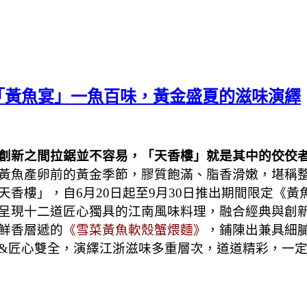
「黃魚宴」一魚百味，黃金盛夏的滋味演繹
創新之間拉鋸並不容易，「天香樓」就是其中的佼佼
黃魚產卵前的黃金季節，膠質飽滿、脂香滑嫩，堪稱
香樓」，自6月20日起至9月30日推出期間限定《黃
呈現十二道匠心獨具的江南風味料理，融合經典與創
鮮香層遞的
《雪菜黃魚軟殼蟹煨麵》
，鋪陳出兼具細
&匠心雙全，演繹江浙滋味多重層次，道道精彩，一