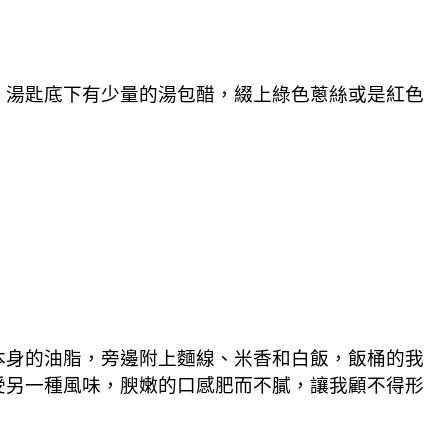
，湯匙底下有少量的湯包醋，綴上綠色蔥絲或是紅色
本身的油脂，旁邊附上麵線、米香和白飯，飯桶的我
受另一種風味，腴嫩的口感肥而不膩，讓我顧不得形