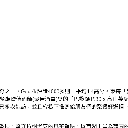
一，Google評論4000多則，平均4.4高分。秉
餐廳暨侍酒師(最佳酒單)獎的「巴黎廳1930 x 高
已多次造訪，並且會私下推薦給朋友們的聚餐好選擇
樓，堅守杭州老菜的風華韻味，以西湖十景為藍圖的室