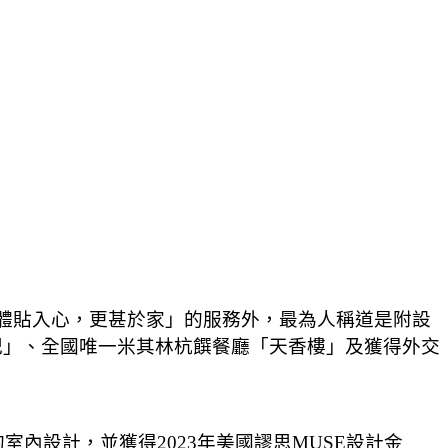
持「體貼入心，更甚於家」的服務外，最為人稱道是附設
山英紀」、全國唯一米其林杭饌餐廳「天香樓」及獲得外交
。
內設計，並獲得2023年美國謬思MUSE設計金