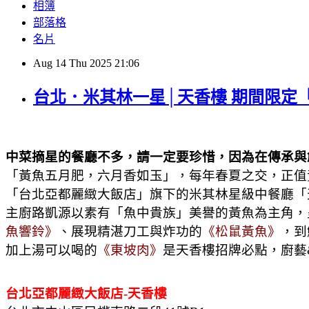
相簿
部落格
名片
Aug
14
Thu
2025
21:06
台北．米其林一星│天香樓 期間限定
中菜摘星的餐廳不多，請一定要珍惜，因為在傳承與
「黃魚五月肥，六月香如玉」，每年春夏之交，正值
「台北亞都麗緻大飯店」旗下的米其林星級中餐廳「天
主廚路凱源以素有「魚中貴族」美譽的黃魚為主角，
魚響鈴》
、展現精湛刀工與炸功的
《松鼠黃魚》
，到
加上湯可以喝的
《東坡肉》
是天香樓招牌必點，廚藝
台北亞都麗緻大飯店-天香樓