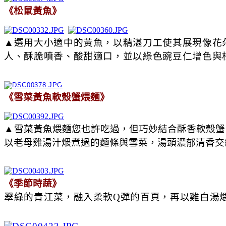
《松鼠黃魚》
▲選用大小適中的黃魚，以精湛刀工使其展現像花
人、酥脆噴香、酸甜適口，並以綠色豌豆仁增色與
《雪菜黃魚軟殼蟹煨麵》
▲
雪菜黃魚煨麵您也許吃過，但巧妙結合酥香軟殼蟹
以老母雞湯汁煨煮過的麵條與雪菜，湯頭濃郁清香交
《季節時蔬》
翠綠的青江菜，融入柔軟Q彈的百頁，再以雞白湯