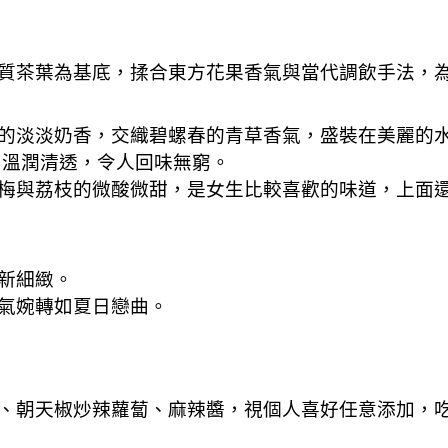
質茶葉為基底，揉合東方花果香氣與當代調飲手法，
的淡淡奶香，交織碧螺春的青草香氣，盛裝在美麗的
，溫潤清透，令人回味無窮。
梅與荔枝的微酸微甜，是女生比較喜歡的味道，上面
新細緻。
氣婉轉如夏日戀曲。
、朝天椒炒辣蘿蔔、麻辣醬，視個人喜好任意添加，