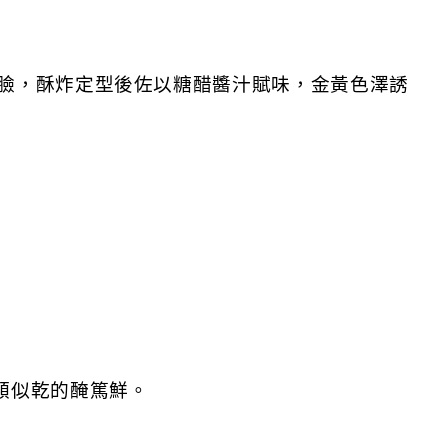
臉，酥炸定型後佐以糖醋醬汁賦味，金黃色澤誘
類似乾的醃篤鮮。