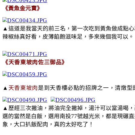
《黃魚金元寶》
▲
這道是我當天的前三名，第一次吃到黃魚做成點心
辣椒絲真好看，皮薄餡飽滋味足，多來幾個我可以。
《天香東坡肉佐三御品》
▲
天香東坡肉
是到天香樓必點的招牌之一，清燉型
▲
歷經三次撇油，將油完全撇掉，湯汁可以當湯喝，
選的當然是白飯，選用南投77號越光米，都是現碾
象，大口扒飯配肉，真的太好吃了！