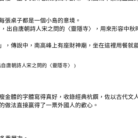
每張桌子都是一個小島的意境。
句，出自唐朝詩人宋之問的〈靈隱寺〉，用來形容中秋
」，傳說中，南高峰上有座財神廟，坐在這裡用餐就
出自唐朝詩人宋之問的〈靈隱寺〉
 )
瘦金體的字體寫得真好，收錄經典杭饌，佐以古代文
的做法直接贏得了一票外國人的歡心。