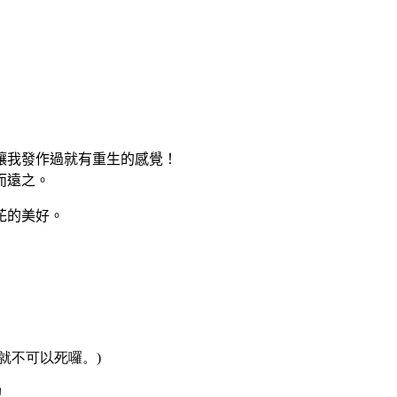
讓我發作過就有重生的感覺！
而遠之。
花的美好。
就不可以死囉。)
！