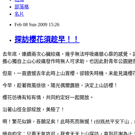
部落格
名片
Feb
08
Sun
2009
15:26
探訪櫻花須趁早！！
去年底，連續兩次心臟絞痛，幾乎無法呼吸痛徹心扉的感覺，
擔心獨自上山心絞痛發作時無人可求助，也因此對青年公園避
但是，一直遺憾去年此時上山賞櫻，卻錯失時機，未能見識櫻
今早，趁著微風徐徐，陽光偶爾露臉，決定上山訪櫻！
櫻花彷彿有知有情，共同約定好一起開放。
沿著山徑全部綻放，美極了！
啊！繁花似錦，吾願足矣！此時死而無憾！
(但既然平安下山，
暗自約定：只要天氣許可，我會天天上山探訪，直到花謝為止