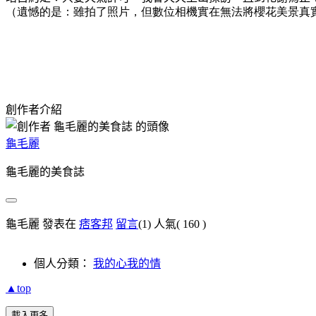
（遺憾的是：雖拍了照片，但數位相機實在無法將櫻花美景真
創作者介紹
龜毛麗
龜毛麗的美食誌
龜毛麗 發表在
痞客邦
留言
(1)
人氣(
160
)
個人分類：
我的心我的情
▲top
載入更多