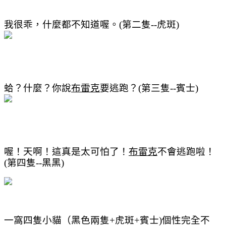
我很乖，什麼都不知道喔。(第二隻--虎斑)
蛤？什麼？你說
布雷克
要逃跑？(第三隻--賓士)
喔！天啊！這真是太可怕了！
布雷克
不會逃跑啦！
(第四隻--黑黑)
一窩四隻小貓（黑色兩隻
+
虎斑
+
賓士
)
個性完全不