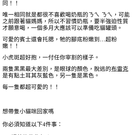
同！！
唯一相同就是都很不喜歡喝奶瓶的ㄋㄟ ㄋㄟ，可能
之前跟著貓媽媽，所以不習慣奶瓶，要半強迫性質
才願意喝，一個多月大應該可以準備吃貓罐頭。
可愛的賓士還會托腮，牠的腳底粉嫩到
…
超粉
嫩！！
小虎斑超好抱，一付任你宰割的樣子。
兩隻黑黑最大差別，是眼球的顏色，脫逃的
布雷克
是有點土耳其灰藍色，另一隻是黑色。
每一隻都超可愛的！！
想帶隻小貓咪回家嗎
你必須知道以下
4
件事：