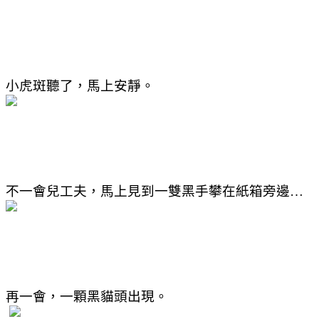
小虎斑聽了，馬上安靜。
不一會兒工夫，馬上見到一雙黑手攀在紙箱旁邊
…
再一會，一顆黑貓頭出現。