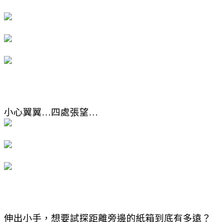
小心翼翼
…
四處張望
…
伸出小手，想要試探距離旁邊的紙箱到底有多遠？