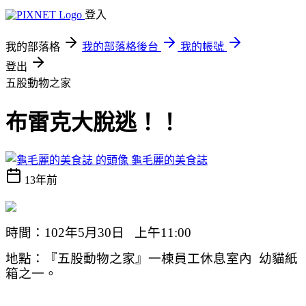
登入
我的部落格
我的部落格後台
我的帳號
登出
五股動物之家
布雷克大脫逃！！
龜毛麗的美食誌
13年前
時間：
102
年
5
月
30
日
上午
11:00
地點：『五股動物之家』一棟員工休息室內
幼貓紙
箱之一。