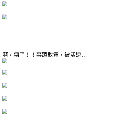
啊，糟了！！事蹟敗露，被活逮
…