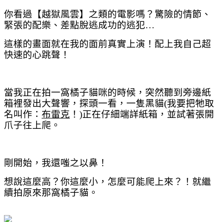
你看過【越獄風雲】之類的電影嗎？驚險的情節、
緊張的配樂、差點脫逃成功的逃犯
…
這樣的畫面就在我的面前真實上演！配上我自己超
快速的心跳聲！
當我正在拍一窩橘子貓咪的時候，突然聽到旁邊紙
箱裡發出大聲響，探頭一看，一隻黑貓
(
我要把牠取
名叫作：
布雷克
！
)
正在仔細端詳紙箱，並試著張開
爪子往上爬。
剛開始，我還嗤之以鼻！
想說這麼高？你這麼小，怎麼可能爬上來？！就繼
續拍原來那窩橘子貓。