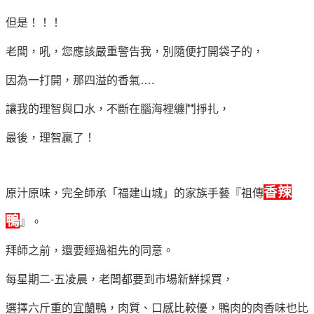
但是！！！
老闆，吼，您應該嚴重警告我，別隨便打開袋子的，
因為一打開，那四溢的香氣….
讓我的理智與口水，不斷在腦海裡纏鬥掙扎，
最後，理智贏了！
香辣
原汁原味，完全師承「福建山城」的家族手藝『祖傳
鴨
』。
拜師之前，還要經過祖先的同意。
每星期二-五凌晨，老闆都要到市場新鮮採買，
選擇六斤重的
宜蘭
鴨，肉質、口感比較優，鴨肉的肉香味也比