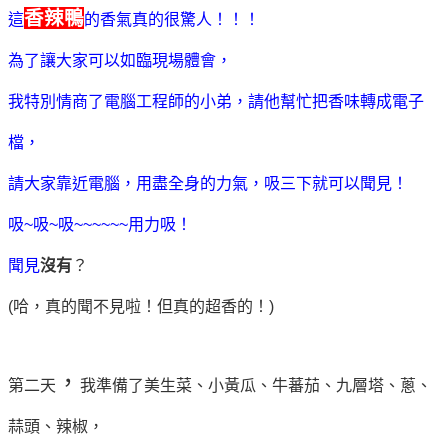
香辣鴨
這
的香氣真的很驚人！！！
為了讓大家可以如臨現場體會，
我特別情商了電腦工程師的小弟，請他幫忙把香味轉成電子
檔，
請大家靠近電腦，用盡全身的力氣，吸三下就可以聞見！
吸~吸~吸~~~~~~用力吸！
聞見
沒有
？
(哈，真的聞不見啦！但真的超香的！)
，
第二天
我準備了美生菜、小黃瓜、牛蕃茄、九層塔、蔥、
蒜頭、辣椒，