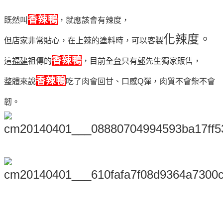
香辣鴨
既然叫
，就應該會有辣度，
化辣度。
但店家非常貼心，在上辣的塗料時，可以客製
香辣鴨
這
福建
祖傳的
，目前全
台
只有
郭
先生獨家販售，
香辣鴨
整體來說
吃了肉會回甘、口感Q彈，肉質不會柴不會
韌。