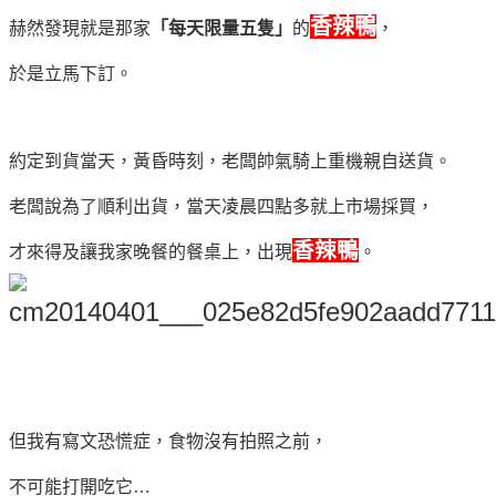
香辣鴨
赫然發現就是那家
「每天限量五隻」
的
，
於是立馬下訂。
約定到貨當天，黃昏時刻，老闆帥氣騎上重機親自送貨。
老闆說為了順利出貨，當天凌晨四點多就上市場採買，
香辣鴨
才來得及讓我家晚餐的餐桌上，出現
。
但我有寫文恐慌症，食物沒有拍照之前，
不可能打開吃它…