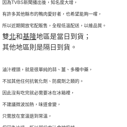
因為TVBS新聞播出後，知名度大增，
有許多其他縣市的鴨肉愛好者，也希望能夠一嚐，
所以近期開放宅配販售，全程低溫配送，以維品質。
雙
北
和
基隆
地區是當日到貨；
其他地區則是隔日到貨。
滷汁裡頭，就是很單純的蒜、薑、多種中藥，
不加其他任何抗氧化劑、防腐劑之類的。
因此沒有吃完就必需要冰在冰箱裡，
不建議微波加熱，味道會變，
只需放在室溫退到常溫，