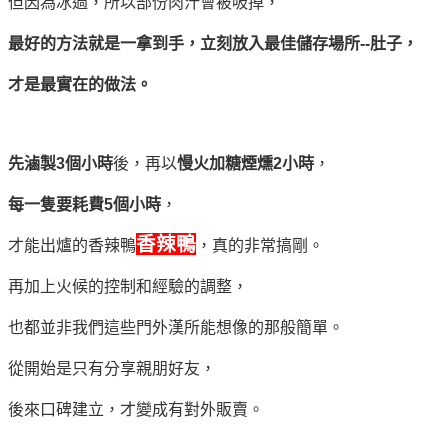
但因為冰過，所以部份肉汁會被吸掉，
最好的方法就是一拿到手，立刻放入最佳儲存場所--肚子，
才是最實在的做法。
先滷製3個小時
後，再以
慢火加糖煙燻2小時
，
每一隻要耗費5個小時
，
香辣鴨
才能出爐的香辣鴨
，真的非常搞剛。
再加上火候的控制和經驗的調整，
也都並非我們這些門外漢所能想像的那般簡單。
從開始是只有分享親朋好友，
後來口碑建立，才變成有對外販賣。